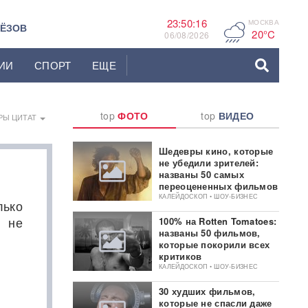
23:50:17
МОСКВА
F
ЬЁЗОВ
20°C
06/08/2026
ИИ
СПОРТ
ЕЩЕ
top
ФОТО
top
ВИДЕО
РЫ ЦИТАТ
Шедевры кино, которые
не убедили зрителей:
названы 50 самых
переоцененных фильмов
КАЛЕЙДОСКОП • ШОУ-БИЗНЕС
лько
 не
100% на Rotten Tomatoes:
названы 50 фильмов,
которые покорили всех
критиков
КАЛЕЙДОСКОП • ШОУ-БИЗНЕС
30 худших фильмов,
которые не спасли даже