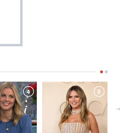
4
5
→