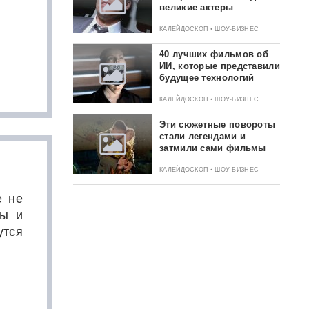
великие актеры
КАЛЕЙДОСКОП • ШОУ-БИЗНЕС
40 лучших фильмов об
ИИ, которые представили
будущее технологий
КАЛЕЙДОСКОП • ШОУ-БИЗНЕС
Эти сюжетные повороты
стали легендами и
затмили сами фильмы
КАЛЕЙДОСКОП • ШОУ-БИЗНЕС
е не
ты и
утся