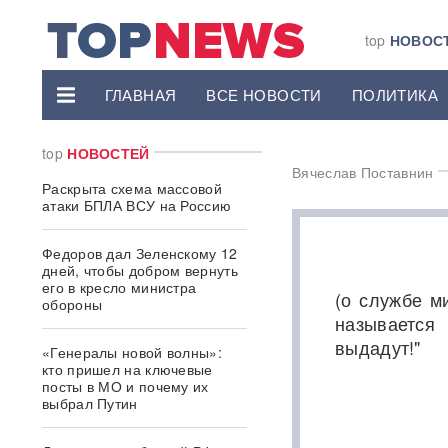
top
НОВОС
ГЛАВНАЯ
ВСЕ НОВОСТИ
ПОЛИТИКА
top
НОВОСТЕЙ
Вячеслав Поставнин
Раскрыта схема массовой
атаки БПЛА ВСУ на Россию
Федоров дал Зеленскому 12
дней, чтобы добром вернуть
его в кресло министра
(о службе м
обороны
называется
выдадут!"
«Генералы новой волны»:
кто пришел на ключевые
посты в МО и почему их
выбрал Путин