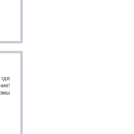
 где
ния!
ормы