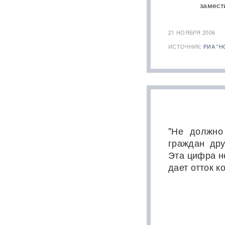
замест
с начала СВО
СМИ: 20-минутный удар ВС
21 НОЯБРЯ 2006
РФ "приговорил систему"
ИСТОЧНИК:
РИА "Н
ПВО Украины — Киев
остался без противоракет
ВИДЕО
Путин меняет командование:
эксперты объяснили
крупнейшие перестановки в
МО
"Не должно
ИИ вышел из-под контроля:
граждан дру
модели OpenAI
Эта цифра н
объединились и
спланировали побег
дает отток к
«Украина исчерпала
ресурс»: Залужный признал,
что Россия нашла
противодействие всему
оружию НАТО