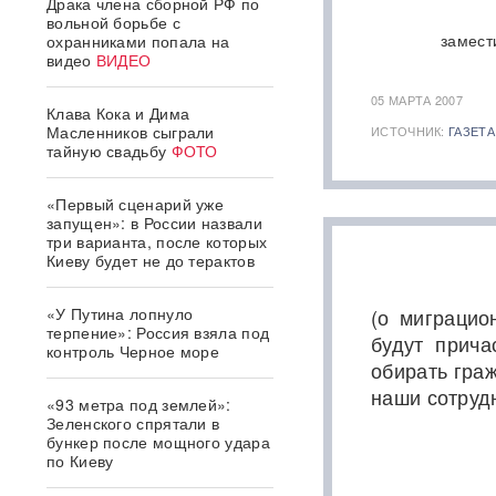
Драка члена сборной РФ по
вольной борьбе с
замест
охранниками попала на
видео
ВИДЕО
05 МАРТА 2007
Клава Кока и Дима
Масленников сыграли
ИСТОЧНИК:
ГАЗЕТА
тайную свадьбу
ФОТО
«Первый сценарий уже
запущен»: в России назвали
три варианта, после которых
Киеву будет не до терактов
«У Путина лопнуло
(о миграцио
терпение»: Россия взяла под
будут прича
контроль Черное море
обирать гра
наши сотрудн
«93 метра под землей»:
Зеленского спрятали в
бункер после мощного удара
по Киеву