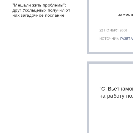
"Мешали жить проблемы":
друг Усольцевых получил от
замест
них загадочное послание
«Работа не прекращается ни
22 НОЯБРЯ 2006
на минуту»: Sky News
ИСТОЧНИК:
ГАЗЕТА
показал подземный завод
дронов на Украине, где
выпускают 200 БПЛА в сутки
Масштабный сбой интернета
произошел по всей России:
перестали открываться
сайты и приложения
"С Вьетнамо
Россия бьет по складам
на работу по
шоколада и мороженого?
Подоляка объяснил причину
таких ударов ВС РФ
88 дронов за ночь:
Ярославль пережил
крупнейшую атаку БПЛА ВСУ