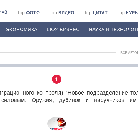
ТЕЙ
top
ФОТО
top
ВИДЕО
top
ЦИТАТ
top
КУР
ЭКОНОМИКА
ШОУ-БИЗНЕС
НАУКА И ТЕХНОЛОГ
ВСЕ АВТО
1
играционного контроля) "Новое подразделение то
 силовым. Оружия, дубинок и наручников им