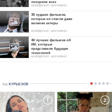
покорили всех
критиков
КАЛЕЙДОСКОП • ШОУ-БИЗНЕС
30 худших фильмов,
которые не спасли даже
великие актеры
КАЛЕЙДОСКОП • ШОУ-БИЗНЕС
40 лучших фильмов об
ИИ, которые
представили будущее
технологий
КАЛЕЙДОСКОП • ШОУ-БИЗНЕС
top
КУРЬЕЗОВ
1
2