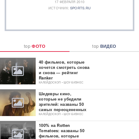
17 ФЕВРАЛЯ 2010
ИСТОЧНИК:
SPORTS.RU
top
ФОТО
top
ВИДЕО
40 фильмов, которые
хочется смотреть снова
и снова — рейтинг
Ranker
КАЛЕЙДОСКОП • ШОУ-БИЗНЕС
Шедевры кино,
которые не убедили
зрителей: названы 50
самых переоцененных
фильмов
КАЛЕЙДОСКОП • ШОУ-БИЗНЕС
100% на Rotten
Tomatoes: названы 50
фильмов, которые