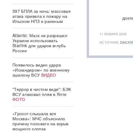
397 БПЛА за ночь: массовая
атака привела к пожару на
докт
Ильском НПЗ и раненым
11 ЯНВАРЯ 2009
Atlantic: Маск не разрешил
Украине использовать
ИСТОЧНИК:
DAILYO
Starlink для ударов вглубь
России
Появилось видео удара
«Искандером» по военному
эшелону ВСУ
ВИДЕО
"Террор в чистом виде": БЭК
ВСУ атаковал пляж в Ялте
ФОТО
«Грохот слышала вся
Москва»: МЧС объяснило
причину похожего на взрыв
мощного хлопка