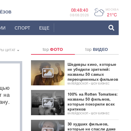
08:48:41
МОСКВА
P
ЬЁЗОВ
21°C
08/08/2026
ИИ
СПОРТ
ЕЩЕ
top
ФОТО
top
ВИДЕО
РЫ ЦИТАТ
Шедевры кино, которые
не убедили зрителей:
названы 50 самых
переоцененных фильмов
КАЛЕЙДОСКОП • ШОУ-БИЗНЕС
ощью
т на
100% на Rotten Tomatoes:
названы 50 фильмов,
ану.
которые покорили всех
критиков
КАЛЕЙДОСКОП • ШОУ-БИЗНЕС
30 худших фильмов,
которые не спасли даже