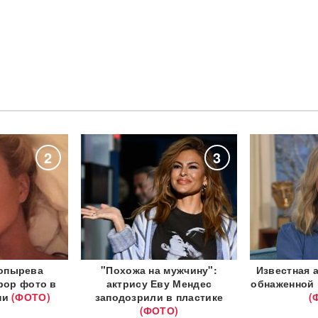
2
3
опырева
"Похожа на мужчину":
Известная 
рор фото в
актрису Еву Мендес
обнаженной 
ни
(ФОТО)
заподозрили в пластике
(
(ФОТО)