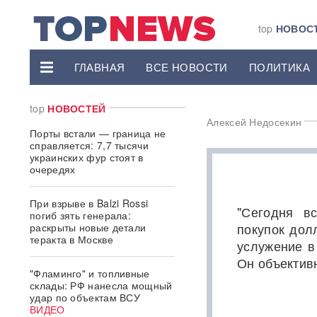
top
НОВОС
ГЛАВНАЯ
ВСЕ НОВОСТИ
ПОЛИТИКА
top
НОВОСТЕЙ
Алексей Недосекин
Порты встали — граница не
справляется: 7,7 тысячи
украинских фур стоят в
очередях
При взрыве в Balzi Rossi
"Сегодня в
погиб зять генерала:
покупок дол
раскрыты новые детали
теракта в Москве
услужение в
Он объективн
"Фламинго" и топливные
склады: РФ нанесла мощный
удар по объектам ВСУ
ВИДЕО