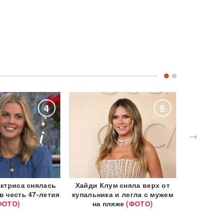
4
5
→
актриса снялась
Хайди Клум сняла верх от
Жена 
в честь 47-летия
купальника и легла с мужем
фурор
ФОТО)
на пляже
(ФОТО)
фото в 