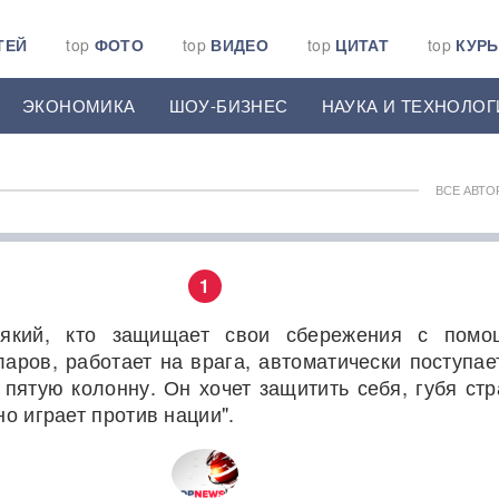
ТЕЙ
top
ФОТО
top
ВИДЕО
top
ЦИТАТ
top
КУР
ЭКОНОМИКА
ШОУ-БИЗНЕС
НАУКА И ТЕХНОЛОГ
ВСЕ АВТО
1
сякий, кто защищает свои сбережения с пом
ларов, работает на врага, автоматически поступае
 пятую колонну. Он хочет защитить себя, губя стр
о играет против нации".