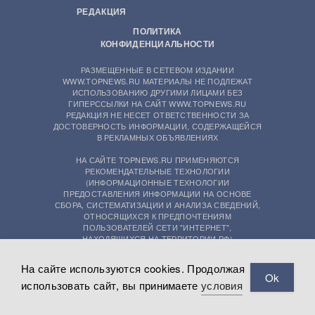
РЕДАКЦИЯ
ПОЛИТИКА
КОНФИДЕНЦИАЛЬНОСТИ
РАЗМЕЩЕННЫЕ В СЕТЕВОМ ИЗДАНИИ
WWW.TOPNEWS.RU МАТЕРИАЛЫ НЕ ПОДЛЕЖАТ
ИСПОЛЬЗОВАНИЮ ДРУГИМИ ЛИЦАМИ БЕЗ
ГИПЕРССЫЛКИ НА САЙТ WWW.TOPNEWS.RU
РЕДАКЦИЯ НЕ НЕСЕТ ОТВЕТСТВЕННОСТИ ЗА
ДОСТОВЕРНОСТЬ ИНФОРМАЦИИ, СОДЕРЖАЩЕЙСЯ
В РЕКЛАМНЫХ ОБЪЯВЛЕНИЯХ
НА САЙТЕ TOPNEWS.RU ПРИМЕНЯЮТСЯ
РЕКОМЕНДАТЕЛЬНЫЕ ТЕХНОЛОГИИ
(ИНФОРМАЦИОННЫЕ ТЕХНОЛОГИИ
ПРЕДОСТАВЛЕНИЯ ИНФОРМАЦИИ НА ОСНОВЕ
СБОРА, СИСТЕМАТИЗАЦИИ И АНАЛИЗА СВЕДЕНИЙ,
ОТНОСЯЩИХСЯ К ПРЕДПОЧТЕНИЯМ
ПОЛЬЗОВАТЕЛЕЙ СЕТИ "ИНТЕРНЕТ",
НАХОДЯЩИХСЯ НА ТЕРРИТОРИИ РФ)
На сайте используются cookies. Продолжая
Ok
использовать сайт, вы принимаете
условия