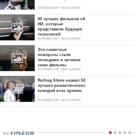
КАЛЕЙДОСКОП • ШОУ-БИЗНЕС
40 лучших фильмов об
ИИ, которые
представили будущее
технологий
КАЛЕЙДОСКОП • ШОУ-БИЗНЕС
Эти сюжетные
повороты стали
легендами и затмили
сами фильмы
КАЛЕЙДОСКОП • ШОУ-БИЗНЕС
Rolling Stone назвал 50
лучших романтических
комедий всех времен
КАЛЕЙДОСКОП • ШОУ-БИЗНЕС
top
КУРЬЕЗОВ