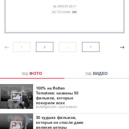
06 ИЮНЯ 2017
ИСТОЧНИК:
МК
←
→
1
2
…
7
top
ФОТО
top
ВИДЕО
100% на Rotten
Tomatoes: названы 50
фильмов, которые
покорили всех
критиков
КАЛЕЙДОСКОП • ШОУ-БИЗНЕС
30 худших фильмов,
которые не спасли даже
великие актеры