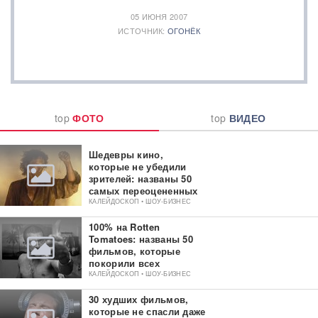
05 ИЮНЯ 2007
ИСТОЧНИК:
ОГОНЁК
top
ФОТО
top
ВИДЕО
Шедевры кино,
которые не убедили
зрителей: названы 50
самых переоцененных
фильмов
КАЛЕЙДОСКОП • ШОУ-БИЗНЕС
100% на Rotten
Tomatoes: названы 50
фильмов, которые
покорили всех
критиков
КАЛЕЙДОСКОП • ШОУ-БИЗНЕС
30 худших фильмов,
которые не спасли даже