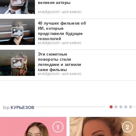
великие актеры
КАЛЕЙДОСКОП • ШОУ-БИЗНЕС
40 лучших фильмов об
ИИ, которые
представили будущее
технологий
КАЛЕЙДОСКОП • ШОУ-БИЗНЕС
Эти сюжетные
повороты стали
легендами и затмили
сами фильмы
КАЛЕЙДОСКОП • ШОУ-БИЗНЕС
top
КУРЬЕЗОВ
1
2