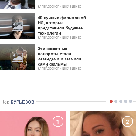
КАЛЕЙДОСКОП • ШОУ-БИЗНЕС
40 лучших фильмов об
ИИ, которые
представили будущее
технологий
КАЛЕЙДОСКОП • ШОУ-БИЗНЕС
Эти сюжетные
повороты стали
легендами и затмили
сами фильмы
КАЛЕЙДОСКОП • ШОУ-БИЗНЕС
top
КУРЬЕЗОВ
1
2