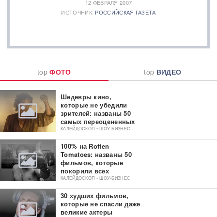
12 ФЕВРАЛЯ 2007
ИСТОЧНИК:
РОССИЙСКАЯ ГАЗЕТА
top
ФОТО
top
ВИДЕО
Шедевры кино,
которые не убедили
зрителей: названы 50
самых переоцененных
фильмов
КАЛЕЙДОСКОП • ШОУ-БИЗНЕС
100% на Rotten
Tomatoes: названы 50
фильмов, которые
покорили всех
критиков
КАЛЕЙДОСКОП • ШОУ-БИЗНЕС
30 худших фильмов,
которые не спасли даже
великие актеры