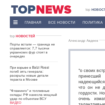
top
НОВОС
ГЛАВНАЯ
ВСЕ НОВОСТИ
ПОЛИТИКА
top
НОВОСТЕЙ
Александр Авдеев
Порты встали — граница не
справляется: 7,7 тысячи
украинских фур стоят в
очередях
При взрыве в Balzi Rossi
"о своих вст
погиб зять генерала:
принесший
раскрыты новые детали
теракта в Москве
надеющийся
что он не д
"Фламинго" и топливные
гордости. Но
склады: РФ нанесла мощный
очень изма
удар по объектам ВСУ
ВИДЕО
талантливые