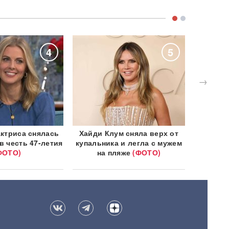
4
5
→
актриса снялась
Хайди Клум сняла верх от
Жена 
в честь 47-летия
купальника и легла с мужем
фурор
ФОТО)
на пляже
(ФОТО)
фото в 