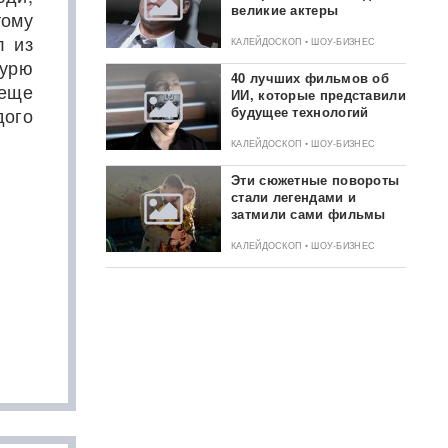
великие актеры
тому
л из
КАЛЕЙДОСКОП • ШОУ-БИЗНЕС
курю
40 лучших фильмов об
 еще
ИИ, которые представили
ого
будущее технологий
КАЛЕЙДОСКОП • ШОУ-БИЗНЕС
Эти сюжетные повороты
стали легендами и
затмили сами фильмы
КАЛЕЙДОСКОП • ШОУ-БИЗНЕС