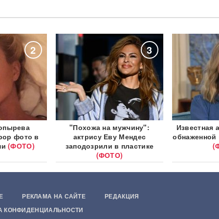
2
3
опырева
"Похожа на мужчину":
Известная 
рор фото в
актрису Еву Мендес
обнаженной 
ни
(ФОТО)
заподозрили в пластике
(
(ФОТО)
Е
РЕКЛАМА НА САЙТЕ
РЕДАКЦИЯ
А КОНФИДЕНЦИАЛЬНОСТИ