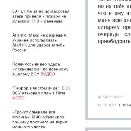
но из тебя 
397 БПЛА за ночь: массовая
что я ему ч
атака привела к пожару на
меня всю эн
Ильском НПЗ и раненым
сигарету пр
очередь с
Atlantic: Маск не разрешил
Украине использовать
приободрить
Starlink для ударов вглубь
России
Появилось видео удара
«Искандером» по военному
эшелону ВСУ
ВИДЕО
"Террор в чистом виде": БЭК
ВСУ атаковал пляж в Ялте
07 АПРЕЛЯ 2012
ФОТО
ИСТОЧНИК:
ТЕЛЕКА
«Грохот слышала вся
Москва»: МЧС объяснило
причину похожего на взрыв
мощного хлопка