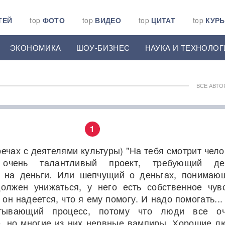
ТЕЙ
top
ФОТО
top
ВИДЕО
top
ЦИТАТ
top
КУР
ЭКОНОМИКА
ШОУ-БИЗНЕС
НАУКА И ТЕХНОЛОГ
ВСЕ АВТО
1
речах с деятелями культуры) "На тебя смотрит чело
 очень талантливый проект, требующий ден
 на деньги. Или шепчущий о деньгах, понимаю
олжен унижаться, у него есть собственное чув
 он надеется, что я ему помогу. И надо помогать...
тывающий процесс, потому что люди все оч
, но многие из них нервные вампиры. Хорошие л