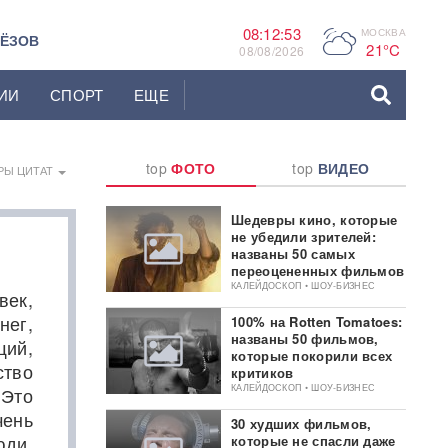
08:12:54
МОСКВА
P
ЬЁЗОВ
21°C
08/08/2026
ИИ
СПОРТ
ЕЩЕ
top
ФОТО
top
ВИДЕО
РЫ ЦИТАТ
Шедевры кино, которые
не убедили зрителей:
названы 50 самых
переоцененных фильмов
КАЛЕЙДОСКОП • ШОУ-БИЗНЕС
век,
ег,
100% на Rotten Tomatoes:
названы 50 фильмов,
щий,
которые покорили всех
ство
критиков
КАЛЕЙДОСКОП • ШОУ-БИЗНЕС
 Это
ень
30 худших фильмов,
юди,
которые не спасли даже