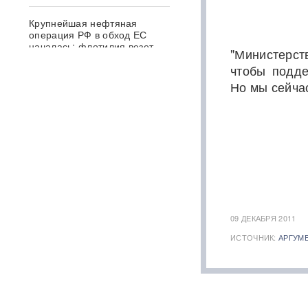
Крупнейшая нефтяная
операция РФ в обход ЕС
началась: флотилия везет
"Министерст
груз на $500 млн
чтобы подде
Но мы сейча
Физики впервые
зафиксировали
«отрицательное время»
Термобарический
"будильник" для ВСУ: ВС РФ
ударили по Одессе и
Запорожью
ВИДЕО
Зеленский объявил о
09 ДЕКАБРЯ 2011
«специальной санкционной
операции» против России
ИСТОЧНИК:
АРГУМ
Иск о снятии «Яблока» с
выборов обосновали фото
Бони, кадрами из «Войны и
мира» и «вокзалом»