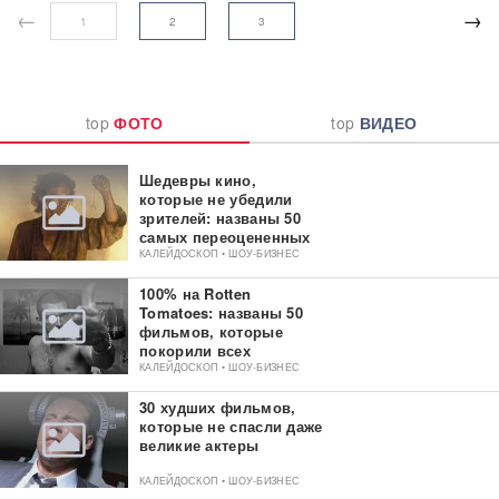
←
→
1
2
3
top
ФОТО
top
ВИДЕО
Шедевры кино,
которые не убедили
зрителей: названы 50
самых переоцененных
фильмов
КАЛЕЙДОСКОП • ШОУ-БИЗНЕС
100% на Rotten
Tomatoes: названы 50
фильмов, которые
покорили всех
критиков
КАЛЕЙДОСКОП • ШОУ-БИЗНЕС
30 худших фильмов,
которые не спасли даже
великие актеры
КАЛЕЙДОСКОП • ШОУ-БИЗНЕС