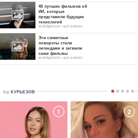
40 лучших фильмов об
ИИ, которые
представили будущее
технологий
КАЛЕЙДОСКОП • ШОУ-БИЗНЕС
Эти сюжетные
повороты стали
легендами и затмили
сами фильмы
КАЛЕЙДОСКОП • ШОУ-БИЗНЕС
top
КУРЬЕЗОВ
1
2