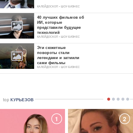
КАЛЕЙДОСКОП • ШОУ-БИЗНЕС
40 лучших фильмов об
ИИ, которые
представили будущее
технологий
КАЛЕЙДОСКОП • ШОУ-БИЗНЕС
Эти сюжетные
повороты стали
легендами и затмили
сами фильмы
КАЛЕЙДОСКОП • ШОУ-БИЗНЕС
top
КУРЬЕЗОВ
1
2