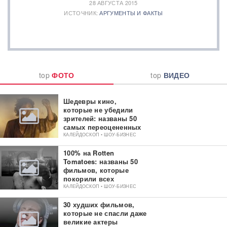
28 АВГУСТА 2015
ИСТОЧНИК:
АРГУМЕНТЫ И ФАКТЫ
top
ФОТО
top
ВИДЕО
Шедевры кино,
которые не убедили
зрителей: названы 50
самых переоцененных
фильмов
КАЛЕЙДОСКОП • ШОУ-БИЗНЕС
100% на Rotten
Tomatoes: названы 50
фильмов, которые
покорили всех
критиков
КАЛЕЙДОСКОП • ШОУ-БИЗНЕС
30 худших фильмов,
которые не спасли даже
великие актеры