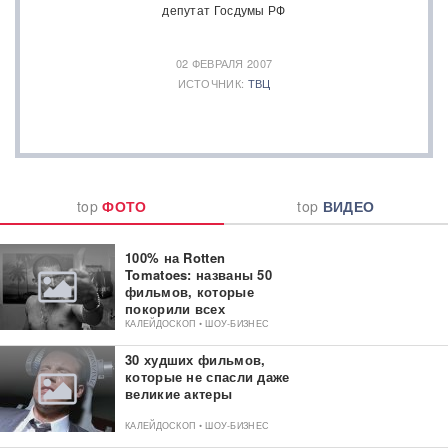
депутат Госдумы РФ
02 ФЕВРАЛЯ 2007
ИСТОЧНИК:
ТВЦ
top
ФОТО
top
ВИДЕО
100% на Rotten
Tomatoes: названы 50
фильмов, которые
покорили всех
критиков
КАЛЕЙДОСКОП • ШОУ-БИЗНЕС
30 худших фильмов,
которые не спасли даже
великие актеры
КАЛЕЙДОСКОП • ШОУ-БИЗНЕС