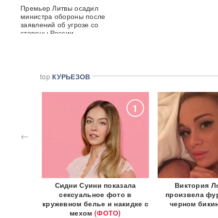
Премьер Литвы осадил
министра обороны после
заявлений об угрозе со
стороны России
Польша сделала шаг к
прямому конфликту?
Сикорский предложил
top
КУРЬЕЗОВ
сбивать ракеты РФ над
Украиной — Москва ответила
10
1
СК возбудил уголовное дело
против журналистки
Катерины Гордеевой*: ее
←
могут объявить в
международный розыск
След НАТО в атаках по
России: хакеры заявили о
очерью
Сидни Суини показала
Виктория Л
раскрытии источника
координат для ударов ВСУ
на яхте
сексуальное фото в
произвела фу
кружевном белье и накидке с
черном бики
мехом
(ФОТО)
Концерт Димы Билана в