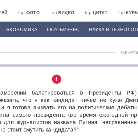
ТЕЙ
top
ФОТО
top
ВИДЕО
top
ЦИТАТ
top
КУР
ЭКОНОМИКА
ШОУ-БИЗНЕС
НАУКА И ТЕХНОЛОГ
ВСЕ АВТО
1
амерении балотироваться в Президенты РФ)
казать, что я как кандидат ничем не хуже Дми
И я готова вызвать его на политические дебаты
ила самого президента (во время ежегодной пр
 для журналистов назвала Путина "несравненны
мне стоит смутить кандидата?"