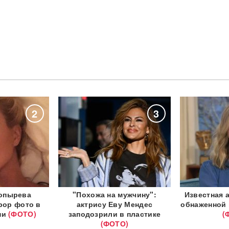
2
3
опырева
"Похожа на мужчину":
Известная 
рор фото в
актрису Еву Мендес
обнаженной 
ни
(ФОТО)
заподозрили в пластике
(
(ФОТО)