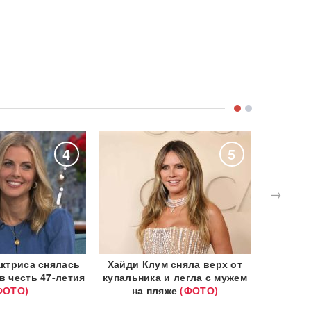
4
5
→
актриса снялась
Хайди Клум сняла верх от
Жена 
в честь 47-летия
купальника и легла с мужем
фурор
ФОТО)
на пляже
(ФОТО)
фото в 