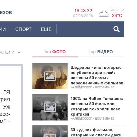
19:43:32
МОСКВА
G
ЬЁЗОВ
24°C
07/08/2026
ИИ
СПОРТ
ЕЩЕ
top
ФОТО
top
ВИДЕО
РЫ ЦИТАТ
Шедевры кино, которые
не убедили зрителей:
названы 50 самых
переоцененных фильмов
КАЛЕЙДОСКОП • ШОУ-БИЗНЕС
 "Я
трия
100% на Rotten Tomatoes:
названы 50 фильмов,
. Уж
которые покорили всех
есс-
критиков
КАЛЕЙДОСКОП • ШОУ-БИЗНЕС
м" -
30 худших фильмов,
которые не спасли даже