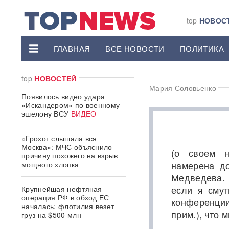
top
НОВОС
ГЛАВНАЯ
ВСЕ НОВОСТИ
ПОЛИТИКА
top
НОВОСТЕЙ
Мария Соловьенко
Появилось видео удара
«Искандером» по военному
эшелону ВСУ
ВИДЕО
«Грохот слышала вся
Москва»: МЧС объяснило
(о своем н
причину похожего на взрыв
намерена до
мощного хлопка
Медведева. 
если я смут
Крупнейшая нефтяная
операция РФ в обход ЕС
конференции
началась: флотилия везет
прим.), что 
груз на $500 млн