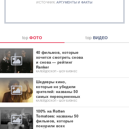
ИСТОЧНИК:
АРГУМЕНТЫ И ФАКТЫ
top
ФОТО
top
ВИДЕО
40 фильмов, которые
хочется смотреть снова
и снова — рейтинг
Ranker
КАЛЕЙДОСКОП • ШОУ-БИЗНЕС
Шедевры кино,
которые не убедили
зрителей: названы 50
самых переоцененных
фильмов
КАЛЕЙДОСКОП • ШОУ-БИЗНЕС
100% на Rotten
Tomatoes: названы 50
фильмов, которые
покорили всех