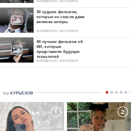
критиков
КАЛЕЙДОСКОП • ШОУ-БИЗНЕС
30 худших фильмов,
которые не спасли даже
великие актеры
КАЛЕЙДОСКОП • ШОУ-БИЗНЕС
40 лучших фильмов об
ИИ, которые
представили будущее
технологий
КАЛЕЙДОСКОП • ШОУ-БИЗНЕС
top
КУРЬЕЗОВ
1
2