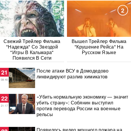
1
2
Свежий Трейлер Фильма
Вышел Трейлер Фильма
"Надежда" Со Звездой
"Крушение Рейса" На
"Игры В Кальмара"
Русском Языке
Появился В Сети
После атаки ВСУ в Домодедово
21
ликвидируют разлив химикатов
08:40
«Убить нормальную экономику — значит
22
убить страну»: Собянин выступил
21:17
против перевода России на военные
рельсы
Появилось видео мощного пожара на