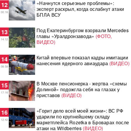
«Начнутся серьезные проблемы»:
12
эксперт раскрыл, когда ослабнут атаки
00:16
БПЛА ВСУ
Под Екатеринбургом взорвали Mercedes
13
главы «Уралдронзавода»
(ФОТО,
14:12
ВИДЕО)
Китай впервые показал кадры имитации
14
нанесения ядерного авиаудара
(ВИДЕО)
08:58
В Москве пенсионерка - жертва «схемы
15
Долиной» подожгла себя на глазах у
17:16
приставов
(ВИДЕО)
«Горит дело всей моей жизни»: ВС РФ
16
ударили по крупнейшему складу
12:42
маркетплейса Rozetka в Броварах после
атаки на Wildberries
(ВИДЕО)