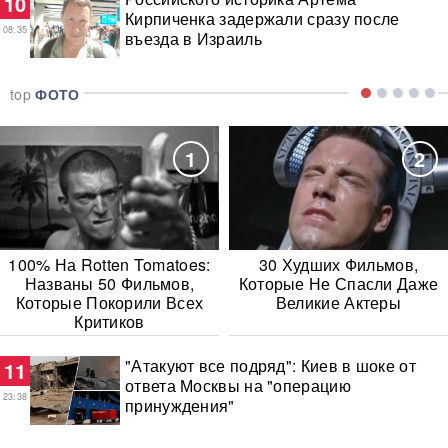
10
Кирпиченка задержали сразу после
08:35
въезда в Израиль
top
ФОТО
1
2
100% На Rotten Tomatoes:
30 Худших Фильмов,
Названы 50 Фильмов,
Которые Не Спасли Даже
Которые Покорили Всех
Великие Актеры
Критиков
"Атакуют все подряд": Киев в шоке от
11
ответа Москвы на "операцию
23:38
принуждения"