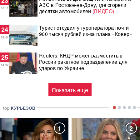
23
АЗС в Ростове-на-Дону, где сгорели
10:11
десятки автомобилей
(ВИДЕО)
Турист отсудил у туроператора почти
24
900 тысяч рублей из-за плана «Ковер»
08:54
Reuters: КНДР может разместить в
25
России ракетное подразделение для
14:32
ударов по Украине
Показать еще
top
КУРЬЕЗОВ
1
2