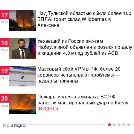
Над Тульской областью сбили более 100
17
БПЛА: горит склад Wildberries в
08:51
Алексине
Уехавший из России экс-зам
18
Набиуллиной объявлен в розыск по делу
22:49
о хищении 4,3 млрд рублей из АСВ
Массовый сбой VPN в РФ: более 20
19
сервисов испытывают проблемы —
14:45
названы причины
Пожары и утечка аммиака: ВС РФ
20
нанесли массированный удар по Киеву
10:06
(ВИДЕО)
top
ВИДЕО