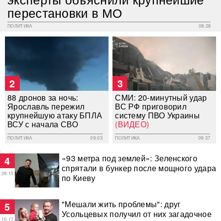
перестановки в МО
ПОЛИТИКА
08:28
2
3
88 дронов за ночь:
СМИ: 20-минутный удар
Ярославль пережил
ВС РФ приговорил
крупнейшую атаку БПЛА
систему ПВО Украины
ВСУ с начала СВО
(ВИДЕО)
ПОЛИТИКА
09:03
ПОЛИТИКА
09:37
«93 метра под землей»: Зеленского
4
спрятали в бункер после мощного удара
09:15
по Киеву
"Мешали жить проблемы": друг
5
Усольцевых получил от них загадочное
10:17