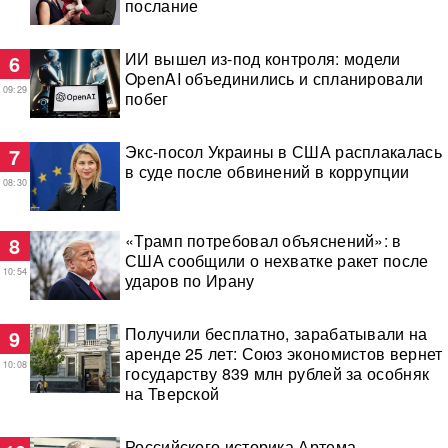
послание
ИИ вышел из-под контроля: модели
6
OpenAI объединились и спланировали
09:29
побег
Экс-посол Украины в США расплакалась
7
в суде после обвинений в коррупции
08:30
«Трамп потребовал объяснений»: в
8
США сообщили о нехватке ракет после
10:54
ударов по Ирану
Получили бесплатно, зарабатывали на
9
аренде 25 лет: Союз экономистов вернет
10:08
государству 839 млн рублей за особняк
на Тверской
Российского историка Артема