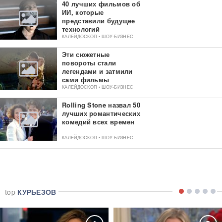
40 лучших фильмов об
ИИ, которые
представили будущее
технологий
КАЛЕЙДОСКОП • ШОУ-БИЗНЕС
Эти сюжетные
повороты стали
легендами и затмили
сами фильмы
КАЛЕЙДОСКОП • ШОУ-БИЗНЕС
Rolling Stone назвал 50
лучших романтических
комедий всех времен
КАЛЕЙДОСКОП • ШОУ-БИЗНЕС
top
КУРЬЕЗОВ