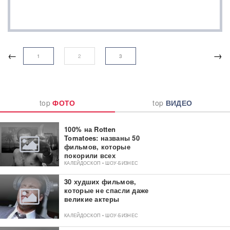
←
→
1
2
3
top
ФОТО
top
ВИДЕО
100% на Rotten
Tomatoes: названы 50
фильмов, которые
покорили всех
критиков
КАЛЕЙДОСКОП • ШОУ-БИЗНЕС
30 худших фильмов,
которые не спасли даже
великие актеры
КАЛЕЙДОСКОП • ШОУ-БИЗНЕС