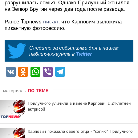
разрушилась семья. Однако Прилучный женился
на Зепюр Брутян через два года после развода.
Ранее Topnews
писал,
что Карпович выложила
пикантную фотосессию.
Следите за событиями дня в нашем
паблик-аккаунте в
Twitter
VK
Odnoklassniki
WhatsApp
Viber
Telegram
материалы
ПО ТЕМЕ
Прилучного уличили в измене Карпович с 24-летней
актрисой
Карпович показала своего отца - "копию" Прилучного