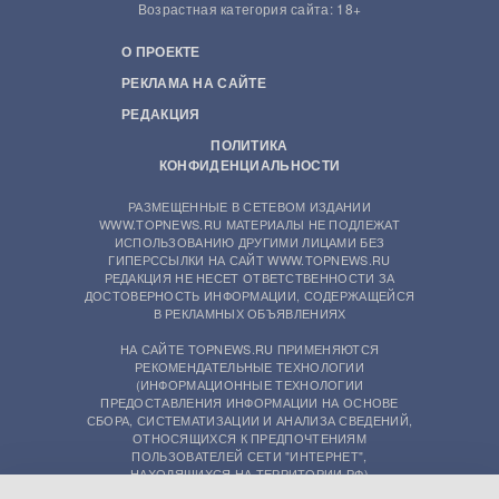
Возрастная категория сайта: 18+
О ПРОЕКТЕ
РЕКЛАМА НА САЙТЕ
РЕДАКЦИЯ
ПОЛИТИКА
КОНФИДЕНЦИАЛЬНОСТИ
РАЗМЕЩЕННЫЕ В СЕТЕВОМ ИЗДАНИИ
WWW.TOPNEWS.RU МАТЕРИАЛЫ НЕ ПОДЛЕЖАТ
ИСПОЛЬЗОВАНИЮ ДРУГИМИ ЛИЦАМИ БЕЗ
ГИПЕРССЫЛКИ НА САЙТ WWW.TOPNEWS.RU
РЕДАКЦИЯ НЕ НЕСЕТ ОТВЕТСТВЕННОСТИ ЗА
ДОСТОВЕРНОСТЬ ИНФОРМАЦИИ, СОДЕРЖАЩЕЙСЯ
В РЕКЛАМНЫХ ОБЪЯВЛЕНИЯХ
НА САЙТЕ TOPNEWS.RU ПРИМЕНЯЮТСЯ
РЕКОМЕНДАТЕЛЬНЫЕ ТЕХНОЛОГИИ
(ИНФОРМАЦИОННЫЕ ТЕХНОЛОГИИ
ПРЕДОСТАВЛЕНИЯ ИНФОРМАЦИИ НА ОСНОВЕ
СБОРА, СИСТЕМАТИЗАЦИИ И АНАЛИЗА СВЕДЕНИЙ,
ОТНОСЯЩИХСЯ К ПРЕДПОЧТЕНИЯМ
ПОЛЬЗОВАТЕЛЕЙ СЕТИ "ИНТЕРНЕТ",
НАХОДЯЩИХСЯ НА ТЕРРИТОРИИ РФ)