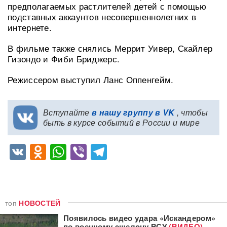
предполагаемых растлителей детей с помощью
подставных аккаунтов несовершеннолетних в
интернете.
В фильме также снялись Меррит Уивер, Скайлер
Гизондо и Фиби Бриджерс.
Режиссером выступил Ланс Оппенгейм.
Вступайте
в нашу группу в VK
, чтобы
быть в курсе событий в России и мире
VK
Odnoklassniki
WhatsApp
Viber
Telegram
топ
НОВОСТЕЙ
Появилось видео удара «Искандером»
по военному эшелону ВСУ
(ВИДЕО)