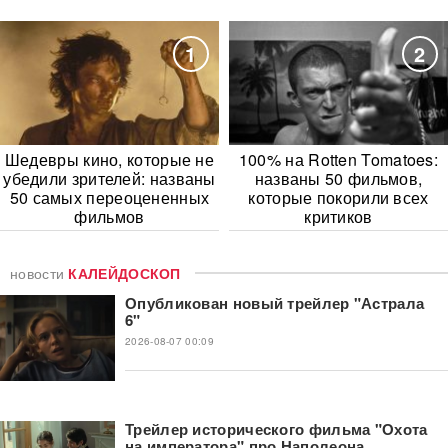
1
2
Шедевры кино, которые не
100% на Rotten Tomatoes:
убедили зрителей: названы
названы 50 фильмов,
50 самых переоцененных
которые покорили всех
фильмов
критиков
новости
КАЛЕЙДОСКОП
Опубликован новый трейлер "Астрала
6"
2026-08-07 00:09
Трейлер исторического фильма "Охота
на императора" про Наполеона