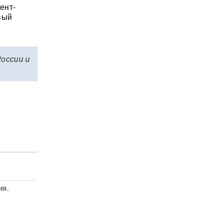
ент-
вый
России и
ия.