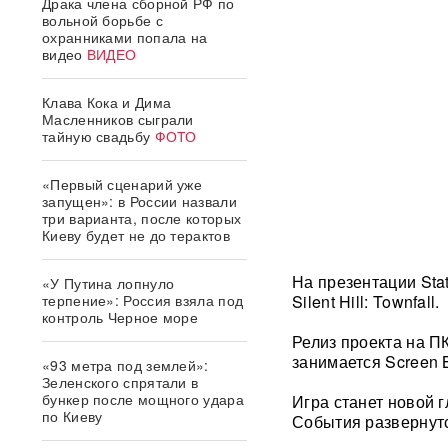
Драка члена сборной РФ по
вольной борьбе с
охранниками попала на
видео
ВИДЕО
Клава Кока и Дима
Масленников сыграли
тайную свадьбу
ФОТО
«Первый сценарий уже
запущен»: в России назвали
три варианта, после которых
Киеву будет не до терактов
На презентации Sta
«У Путина лопнуло
терпение»: Россия взяла под
Silent Hill: Townfall.
контроль Черное море
Релиз проекта на ПК
занимается Screen 
«93 метра под землей»:
Зеленского спрятали в
бункер после мощного удара
Игра станет новой 
по Киеву
События развернутс