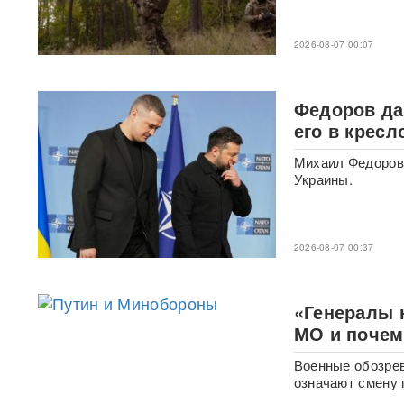
с начала СВО
2026-08-07 00:07
СМИ: 20-минутный удар ВС
РФ "приговорил систему"
ПВО Украины — Киев
остался без противоракет
Федоров да
ВИДЕО
его в крес
Путин меняет командование:
Михаил Федоров 
эксперты объяснили
Украины.
крупнейшие перестановки в
МО
2026-08-07 00:37
ИИ вышел из-под контроля:
модели OpenAI
объединились и
спланировали побег
«Генералы 
МО и почем
«Украина исчерпала
ресурс»: Залужный признал,
Военные обозрев
что Россия нашла
означают смену 
противодействие всему
оружию НАТО