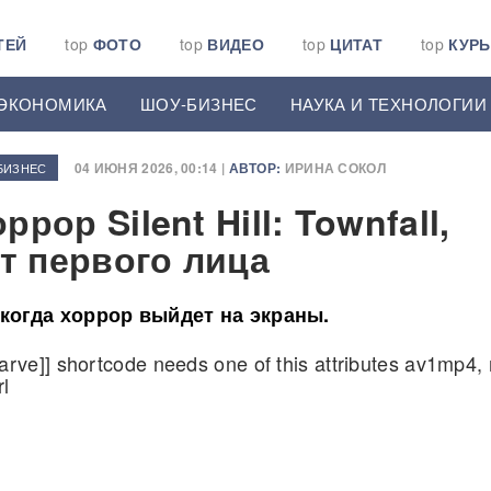
ТЕЙ
top
ФОТО
top
ВИДЕО
top
ЦИТАТ
top
КУР
ЭКОНОМИКА
ШОУ-БИЗНЕС
НАУКА И ТЕХНОЛОГИИ
04 ИЮНЯ 2026, 00:14 |
АВТОР:
ИРИНА СОКОЛ
БИЗНЕС
рор Silent Hill: Townfall,
от первого лица
 когда хоррор выйдет на экраны.
[arve]] shortcode needs one of this attributes av1mp4,
rl