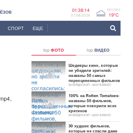
01:38:14
МОСКВА
G
ЬЁЗОВ
19°C
07/08/2026
СПОРТ
ЕЩЕ
top
ФОТО
top
ВИДЕО
Шедевры кино, которые
не убедили зрителей:
названы 50 самых
переоцененных фильмов
КАЛЕЙДОСКОП • ШОУ-БИЗНЕС
100% на Rotten Tomatoes:
 mp4,
названы 50 фильмов,
которые покорили всех
критиков
КАЛЕЙДОСКОП • ШОУ-БИЗНЕС
30 худших фильмов,
которые не спасли даже