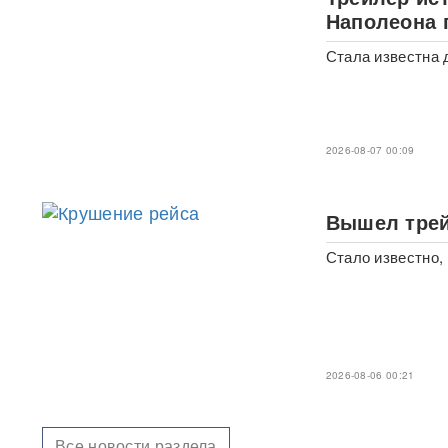
фастфудов нашли кишечную
Наполеона 
палочку
Стала известна 
«Трамп потребовал
объяснений»: в США
сообщили о нехватке ракет
после ударов по Ирану
2026-08-07 00:09
Фрагмент разгонной ракеты
Falcon 9 врезался в
поверхность Луны
Вышел трей
Медик раскрыл, как вовремя
Стало известно, 
обнаружить смертельно
опасный тромб
Получили бесплатно,
зарабатывали на аренде 25
лет: Союз экономистов
2026-08-06 00:21
вернет государству 839 млн
рублей за особняк на
Тверской
Все новости раздела