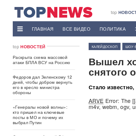
top
НОВОС
ГЛАВНАЯ
ВСЕ ВИДЕО
ПОЛИТИКА
top
НОВОСТЕЙ
КАЛЕЙДОСКОП
ШОУ-
Раскрыта схема массовой
Вышел хор
атаки БПЛА ВСУ на Россию
снятого 
Федоров дал Зеленскому 12
дней, чтобы добром вернуть
Стало известно,
его в кресло министра
обороны
ARVE
Error: The [
m4v, webm, ogv, u
«Генералы новой волны»:
кто пришел на ключевые
посты в МО и почему их
выбрал Путин