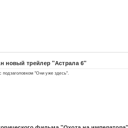
н новый трейлер "Астрала 6"
с подзаголовком "Они уже здесь".
торического фильма "Охота на императора"