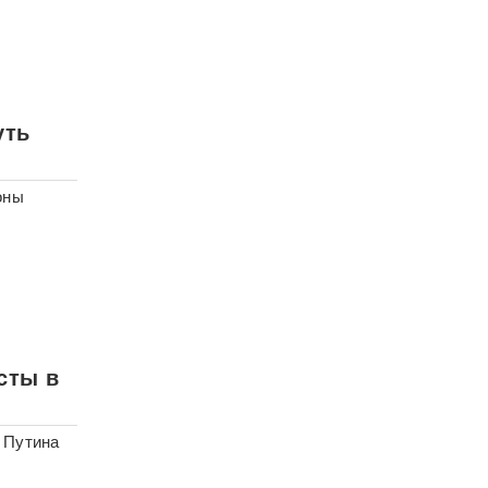
уть
оны
сты в
 Путина