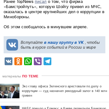
Ранее TopNews
писал
о том, что фирма
«Бамстройпуть», которую Шойгу привел из МЧС,
оказалась в центре крупнейших дел о коррупции в
Минобороны.
Об этом сообщалось в минувшем апреле.
Вступайте
в нашу группу в VK
, чтобы
быть в курсе событий в России и мире
VK
Odnoklassniki
WhatsApp
Viber
Telegram
материалы
ПО ТЕМЕ
Экс-главу офиса Зеленского арестовали по делу о
коррупции — суд назначил рекордный залог в 140 млн
гривен
НАБУ пришло к Ермаку: в Киеве перекрыли Банковую