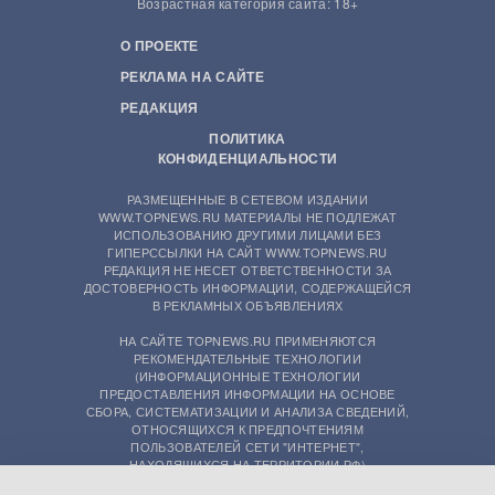
Возрастная категория сайта: 18+
О ПРОЕКТЕ
РЕКЛАМА НА САЙТЕ
РЕДАКЦИЯ
ПОЛИТИКА
КОНФИДЕНЦИАЛЬНОСТИ
РАЗМЕЩЕННЫЕ В СЕТЕВОМ ИЗДАНИИ
WWW.TOPNEWS.RU МАТЕРИАЛЫ НЕ ПОДЛЕЖАТ
ИСПОЛЬЗОВАНИЮ ДРУГИМИ ЛИЦАМИ БЕЗ
ГИПЕРССЫЛКИ НА САЙТ WWW.TOPNEWS.RU
РЕДАКЦИЯ НЕ НЕСЕТ ОТВЕТСТВЕННОСТИ ЗА
ДОСТОВЕРНОСТЬ ИНФОРМАЦИИ, СОДЕРЖАЩЕЙСЯ
В РЕКЛАМНЫХ ОБЪЯВЛЕНИЯХ
НА САЙТЕ TOPNEWS.RU ПРИМЕНЯЮТСЯ
РЕКОМЕНДАТЕЛЬНЫЕ ТЕХНОЛОГИИ
(ИНФОРМАЦИОННЫЕ ТЕХНОЛОГИИ
ПРЕДОСТАВЛЕНИЯ ИНФОРМАЦИИ НА ОСНОВЕ
СБОРА, СИСТЕМАТИЗАЦИИ И АНАЛИЗА СВЕДЕНИЙ,
ОТНОСЯЩИХСЯ К ПРЕДПОЧТЕНИЯМ
ПОЛЬЗОВАТЕЛЕЙ СЕТИ "ИНТЕРНЕТ",
НАХОДЯЩИХСЯ НА ТЕРРИТОРИИ РФ)