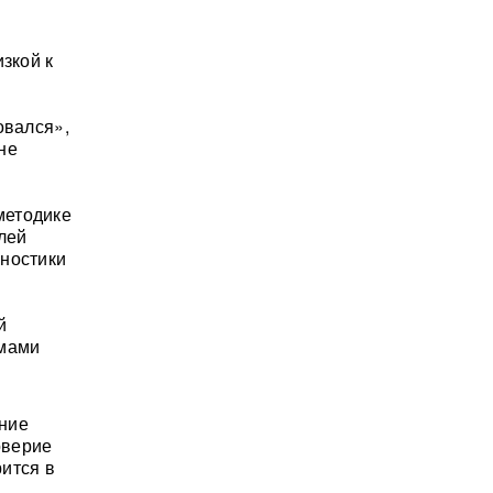
зкой к
овался»,
 не
методике
лей
гностики
й
змами
ение
оверие
ится в