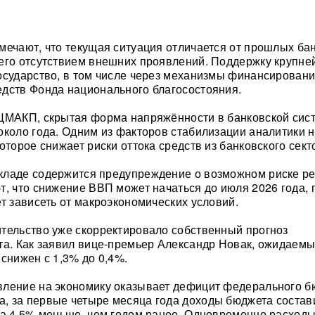
мечают, что текущая ситуация отличается от прошлых ба
сего отсутствием внешних проявлений. Поддержку крупн
осударство, в том числе через механизмы финансировани
дств Фонда национального благосостояния.
 ЦМАКП, скрытая форма напряжённости в банковской сис
около года. Одним из факторов стабилизации аналитики 
оторое снижает риски оттока средств из банковского сект
кладе содержится предупреждение о возможном риске ре
т, что снижение ВВП может начаться до июля 2026 года, 
ет зависеть от макроэкономических условий.
тельство уже скорректировало собственный прогноз
та. Как заявил вице-премьер Александр Новак, ожидаемы
 снижен с 1,3% до 0,4%.
вление на экономику оказывает дефицит федерального б
 за первые четыре месяца года доходы бюджета состав
на 4,5% меньше, чем годом ранее. Одновременно расход