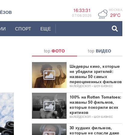
16:33:32
МОСКВА
F
ЬЁЗОВ
29°C
07/08/2026
ИИ
СПОРТ
ЕЩЕ
top
ФОТО
top
ВИДЕО
Шедевры кино, которые
не убедили зрителей:
названы 50 самых
переоцененных фильмов
КАЛЕЙДОСКОП • ШОУ-БИЗНЕС
100% на Rotten Tomatoes:
названы 50 фильмов,
которые покорили всех
критиков
КАЛЕЙДОСКОП • ШОУ-БИЗНЕС
30 худших фильмов,
которые не спасли даже