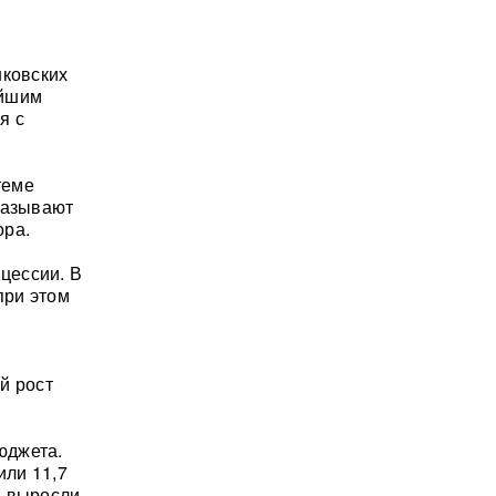
нковских
ейшим
я с
теме
называют
ора.
цессии. В
при этом
й рост
юджета.
или 11,7
ы выросли