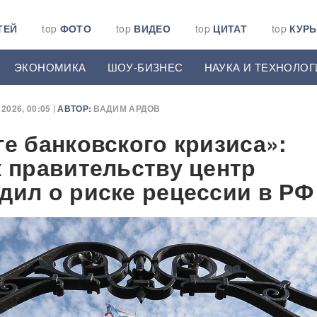
ТЕЙ
top
ФОТО
top
ВИДЕО
top
ЦИТАТ
top
КУР
ЭКОНОМИКА
ШОУ-БИЗНЕС
НАУКА И ТЕХНОЛОГ
2026, 00:05 |
АВТОР:
ВАДИМ АРДОВ
ге банковского кризиса»:
к правительству центр
дил о риске рецессии в РФ