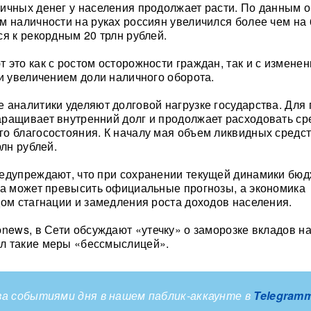
ичных денег у населения продолжает расти. По данным о
м наличности на руках россиян увеличился более чем на
ся к рекордным 20 трлн рублей.
 это как с ростом осторожности граждан, так и с измене
 и увеличением доли наличного оборота.
 аналитики уделяют долговой нагрузке государства. Для
ращивает внутренний долг и продолжает расходовать ср
о благосостояния. К началу мая объем ликвидных средс
рлн рублей.
редупреждают, что при сохранении текущей динамики бю
да может превысить официальные прогнозы, а экономика
дом стагнации и замедления роста доходов населения.
news, в Сети обсуждают «утечку» о заморозке вкладов на
л такие меры «бессмыслицей».
а событиями дня в нашем паблик-аккаунте в
Telegram