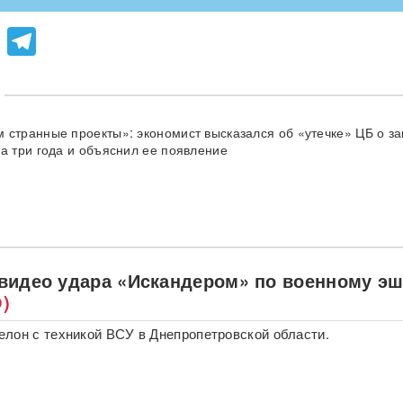
lassniki
atsApp
Viber
Telegram
 странные проекты»: экономист высказался об «утечке» ЦБ о з
на три года и объяснил ее появление
видео удара «Искандером» по военному э
)
лон с техникой ВСУ в Днепропетровской области.