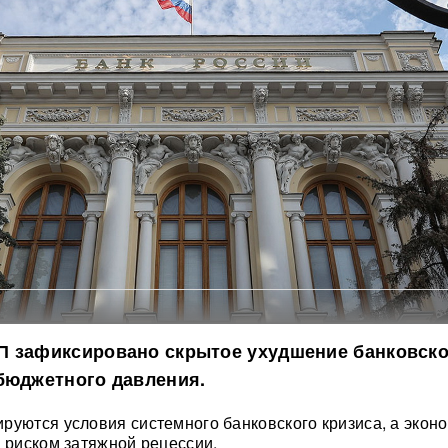
П зафиксировано скрытое ухудшение банковск
бюджетного давления.
руются условия системного банковского кризиса, а экон
с риском затяжной рецессии.