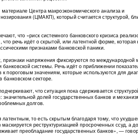
в материале Центра макроэкономического анализа и
гнозирования (ЦМАКП), который считается структурой, бли
ечают, что «риск системного банковского кризиса реализ
, что речь идёт о скрытой, или латентной форме, которая
ссическими признаками банковской паники.
у, признаки напряжения фиксируются по международной 
и банковской системы. Речь идёт о приближении показате
 к пороговым значениям, которые используются для диа
в банковском секторе.
одчеркивают, что ситуация пока сдерживается структуро
: значительной долей государственных банков и механи
роблемных долгов.
я латентным, то есть скрытым благодаря тому, что ухудш
в маскируется реструктуризацией просроченных ссуд, а д
рживает преобладание государственных банков», — говор