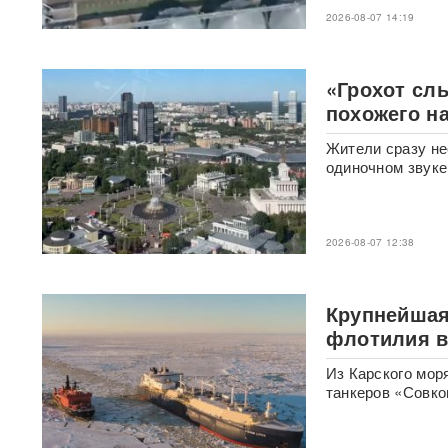
дронов на Украине, где
выпускают 200 БПЛА в сутки
2026-08-07 14:19
Масштабный сбой интернета
произошел по всей России:
«Грохот сл
перестали открываться
похожего н
сайты и приложения
Жители сразу не
Россия бьет по складам
одиночном звуке
шоколада и мороженого?
Подоляка объяснил причину
таких ударов ВС РФ
2026-08-07 12:38
88 дронов за ночь:
Ярославль пережил
крупнейшую атаку БПЛА ВСУ
Крупнейшая
с начала СВО
флотилия ве
СМИ: 20-минутный удар ВС
Из Карского мо
РФ "приговорил систему"
танкеров «Совко
ПВО Украины — Киев
остался без противоракет
ВИДЕО