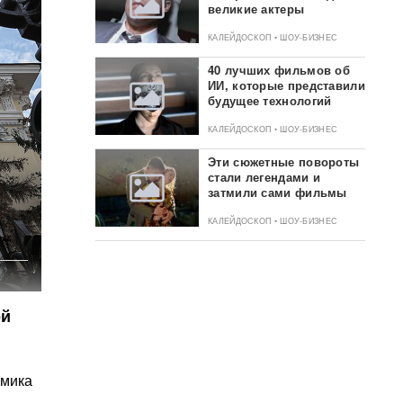
великие актеры
КАЛЕЙДОСКОП • ШОУ-БИЗНЕС
40 лучших фильмов об
ИИ, которые представили
будущее технологий
КАЛЕЙДОСКОП • ШОУ-БИЗНЕС
Эти сюжетные повороты
стали легендами и
затмили сами фильмы
КАЛЕЙДОСКОП • ШОУ-БИЗНЕС
ой
омика