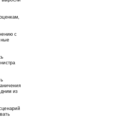
 оценкам,
нению с
нные
сь
инистра
ть
раничения
одним из
 сценарий
вать