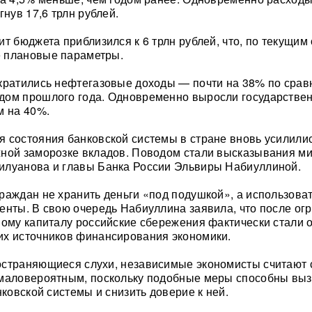
гнув 17,6 трлн рублей.
т бюджета приблизился к 6 трлн рублей, что, по текущим
 плановые параметры.
кратились нефтегазовые доходы — почти на 38% по срав
дом прошлого года. Одновременно выросли государстве
м на 40%.
 состояния банковской системы в стране вновь усилили
ной заморозке вкладов. Поводом стали высказывания м
илуанова и главы Банка России Эльвиры Набиуллиной.
раждан не хранить деньги «под подушкой», а использова
енты. В свою очередь Набиуллина заявила, что после ог
ному капиталу российские сбережения фактически стали 
их источников финансирования экономики.
остраняющиеся слухи, независимые экономисты считают
 маловероятным, поскольку подобные меры способны выз
нковской системы и снизить доверие к ней.