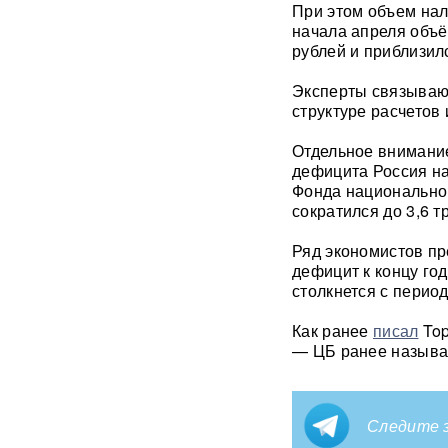
При этом объем нал
начала апреля объё
Раскрыта схема массовой
рублей и приблизил
атаки БПЛА ВСУ на Россию
Эксперты связывают
Федоров дал Зеленскому 12
структуре расчетов
дней, чтобы добром вернуть
его в кресло министра
Отдельное внимание
обороны
дефицита Россия на
Фонда национальног
«Генералы новой волны»:
сократился до 3,6 т
кто пришел на ключевые
посты в МО и почему их
Ряд экономистов п
выбрал Путин
дефицит к концу го
столкнется с перио
Драка члена сборной РФ по
вольной борьбе с
Как ранее
писал
Top
охранниками попала на
— ЦБ ранее называ
видео
ВИДЕО
Клава Кока и Дима
Масленников сыграли
Следите з
тайную свадьбу
ФОТО