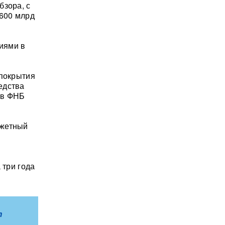
бзора, с
 600 млрд
ниями в
 покрытия
едства
тв ФНБ
джетный
 три года
m