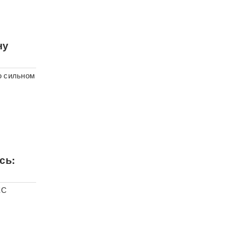
ну
о сильном
сь:
ЕС