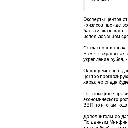
в РФ прибыло
подразделение ракетчиков
КНДР
Эксперты центра от
кризисов прежде в
Опубликовано откровенное
банкам оказывает г
письмо Дианы Шурыгиной из
использованием сре
СИЗО
Согласно прогнозу
Bloomberg: в
может сохраняться 
киберкомандовании США за
укрепление рубля, к
месяц пять человек
покончили с жизнью
Одновременно в до
центре прогнозирую
В "Москве-Сити" задержаны
характер спада буд
сотрудники мошеннических
криптообменников
На этом фоне прави
экономического рос
Подкоп под Европу: в Литве
ВВП по итогам года
обнаружили уже 12
подземных тоннелей из
Дополнительное да
Беларуси
По данным Минфина,
трлн рублей — это 