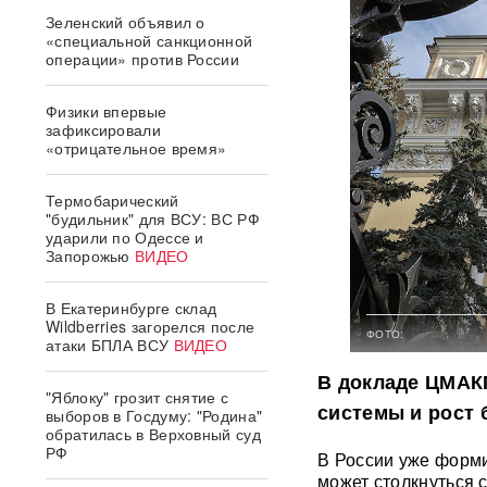
Зеленский объявил о
«специальной санкционной
операции» против России
Физики впервые
зафиксировали
«отрицательное время»
Термобарический
"будильник" для ВСУ: ВС РФ
ударили по Одессе и
Запорожью
ВИДЕО
В Екатеринбурге склад
Wildberries загорелся после
ФОТО:
атаки БПЛА ВСУ
ВИДЕО
В докладе ЦМАК
"Яблоку" грозит снятие с
системы и рост 
выборов в Госдуму: "Родина"
обратилась в Верховный суд
РФ
В России уже форми
может столкнуться 