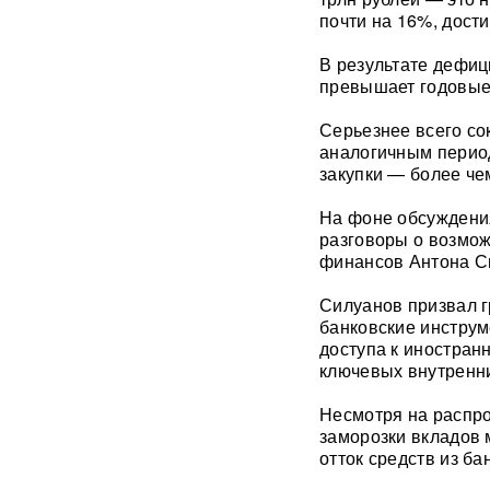
Единственный в России
почти на 16%, дости
завод тест-полосок для
диабетиков остановился
В результате дефици
после уголовных дел против
превышает годовые
руководства
Серьезнее всего со
«Это не провал»:
аналогичным перио
BadComedian объяснил,
закупки — более че
почему на премьере
«Колобка» оказались пустые
кинозалы
На фоне обсуждения
разговоры о возмож
финансов Антона С
Трамп запретил "родильный
туризм" в США
Силуанов призвал г
банковские инструм
В Таиланде 7 человек
доступа к иностран
погибли в результате
ключевых внутренн
стрельбы в школе
ВИДЕО
Несмотря на распр
310 баллов ЕГЭ — и без
заморозки вкладов
бюджета: почему отличники
отток средств из ба
не смогли поступить в
топовые вузы