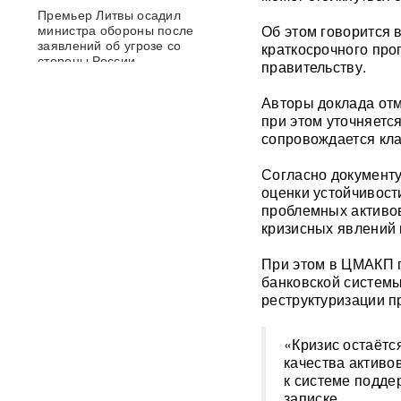
Премьер Литвы осадил
министра обороны после
Об этом говорится 
заявлений об угрозе со
краткосрочного про
стороны России
правительству.
Авторы доклада отм
Польша сделала шаг к
прямому конфликту?
при этом уточняется
Сикорский предложил
сопровождается кла
сбивать ракеты РФ над
Украиной — Москва ответила
Согласно документ
оценки устойчивост
След НАТО в атаках по
проблемных активов
России: хакеры заявили о
кризисных явлений 
раскрытии источника
координат для ударов ВСУ
При этом в ЦМАКП п
банковской системы
Концерт Димы Билана в
реструктуризации п
Москве обернулся
скандалом: певцу пришлось
объясняться перед
«Кризис остаётс
зрителями
ВИДЕО
качества активо
к системе подде
записке.
С баллистикой для Украины: