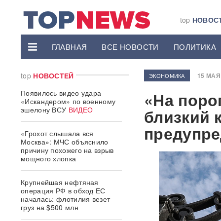
top
НОВОС
ГЛАВНАЯ
ВСЕ НОВОСТИ
ПОЛИТИКА
top
НОВОСТЕЙ
15 МАЯ 
ЭКОНОМИКА
Появилось видео удара
«На поро
«Искандером» по военному
эшелону ВСУ
ВИДЕО
близкий 
предупре
«Грохот слышала вся
Москва»: МЧС объяснило
причину похожего на взрыв
мощного хлопка
Крупнейшая нефтяная
операция РФ в обход ЕС
началась: флотилия везет
груз на $500 млн