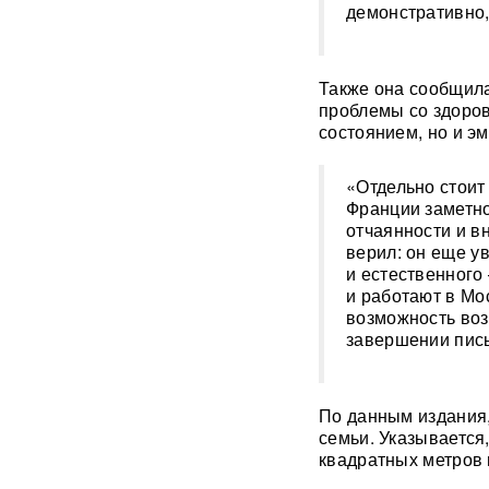
демонстративно,
Мэр Хиросимы обвинил
Россию в запугивании
ядерным оружием, но
Также она сообщила
промолчал о США,
проблемы со здоров
сбросивших атомную бомбу
состоянием, но и э
Экс-посол Украины в США
расплакалась в суде после
«Отдельно стоит
обвинений в коррупции
Франции заметно
отчаянности и в
верил: он еще у
"Латвия спасена": сенатор
Пушков высмеял слова
и естественного
Вайкуле о готовности воевать
и работают в Мо
с Россией
возможность воз
завершении пись
В бургерах пяти крупнейших
фастфудов нашли кишечную
палочку
По данным издания,
семьи. Указывается
«Трамп потребовал
квадратных метров 
объяснений»: в США
сообщили о нехватке ракет