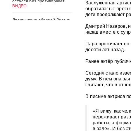
остался без противоракет
Заслуженная артист
ВИДЕО
обратилась с прось
дети продолжают ра
Драка члена сборной России
по вольной борьбе с
Дмитрий Назаров, и
охранниками попала на
назад вместе с супр
видео
ВИДЕО
Пара проживает во 
ИИ вышел из-под контроля:
десяти лет назад.
модели OpenAI
объединились и
Ранее актёр публич
спланировали побег
Сегодня стало изве
«Украина исчерпала
думу. В нём она за
ресурс»: Залужный признал,
считают, что в отн
что Россия нашла
противодействие всему
В письме актриса п
оружию НАТО
«Я вижу, как че
В ФРГ ищут причастных к
переживает разр
появлению БПЛА со
взрывчаткой в аэропорту
работы, а форма
Лейпцига
в зале». И без э