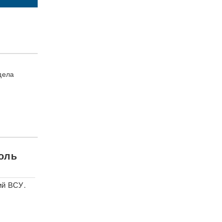
дела
роль
ий ВСУ.