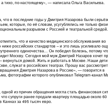
 а тихо, по-настоящему», — написала Ольга Васильева.
, что в последние годы у Дмитрия Назарова были серьё
ьем, которые, по её словам, усугублялись не только физ
моциональным разрывом с Россией и театральной средой.
 отметить, что и качество медицинского обслуживания во
 ниже российских стандартов – и это лишь усиливало о
нутреннего одиночества… Он победил болезнь, потому чт
видит Москву. Сегодня мой муж Дмитрий Назаров хочет п
 – вернуться домой. Жить и работать в Москве. Наши дети
скве, служат в российских театрах. Прошу вас рассмотрет
вращения Дмитрия Назарова в Россию», — говорится в
ма, фотографии которого опубликовал Telegram-канал M
 одной из причин обращения могла стать финансовая си
, что супруги ранее продали квартиру площадью около 60
в Каннах за 495 тысяч евро.