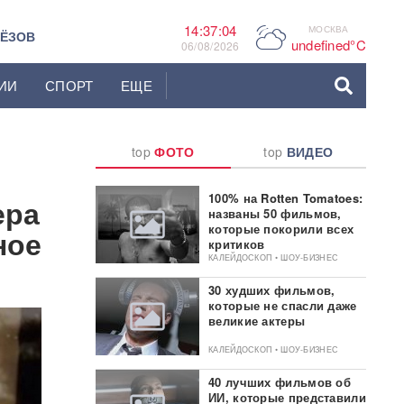
14:37:05
МОСКВА
P
ЬЁЗОВ
undefined°C
06/08/2026
ИИ
СПОРТ
ЕЩЕ
top
ФОТО
top
ВИДЕО
100% на Rotten Tomatoes:
ера
названы 50 фильмов,
которые покорили всех
ное
критиков
КАЛЕЙДОСКОП • ШОУ-БИЗНЕС
30 худших фильмов,
которые не спасли даже
великие актеры
КАЛЕЙДОСКОП • ШОУ-БИЗНЕС
40 лучших фильмов об
ИИ, которые представили