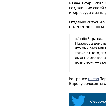
Ранее актёр Оскар 
после ударов по Ирану
под влияние своей 
и карьеру, и жизнь»
Фрагмент разгонной ракеты
Falcon 9 врезался в
Отдельно ситуацию
поверхность Луны
отметил, что с поз
Медик раскрыл, как вовремя
обнаружить смертельно
«Любой граждани
опасный тромб
Назарова действ
что они раскаива
также от того, ч
Получили бесплатно,
именно его жена
зарабатывали на аренде 25
лет: Союз экономистов
позицию», — за
вернет государству 839 млн
рублей за особняк на
Тверской
Как ранее
писал
Top
Европу релоканты ск
Российского историка Артема
Кирпиченка задержали сразу
после въезда в Израиль
Следите
"Атакуют все подряд": Киев в