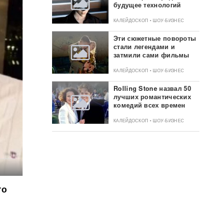
будущее технологий
КАЛЕЙДОСКОП • ШОУ-БИЗНЕС
Эти сюжетные повороты
стали легендами и
затмили сами фильмы
КАЛЕЙДОСКОП • ШОУ-БИЗНЕС
Rolling Stone назвал 50
лучших романтических
комедий всех времен
КАЛЕЙДОСКОП • ШОУ-БИЗНЕС
го