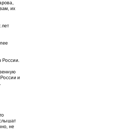
арова,
вам, их
 лет
олее
в России.
твенную
 России и
.
то
 слышат
чно, не