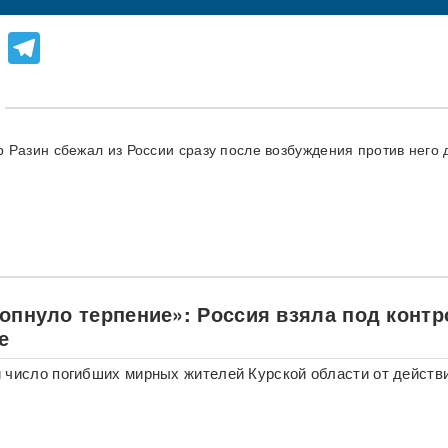
lassniki
atsApp
Viber
Telegram
 Разин сбежал из России сразу после возбуждения против него 
лопнуло терпение»: Россия взяла под конт
е
 число погибших мирных жителей Курской области от действ