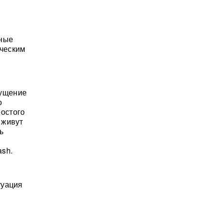
зные
ическим
щущение
о
ростого
 живут
ь
ash.
туация