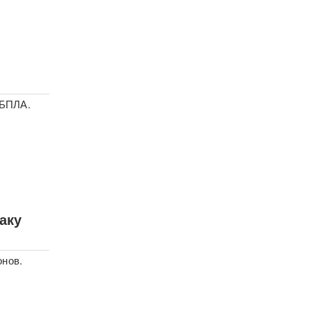
 БПЛА.
аку
онов.