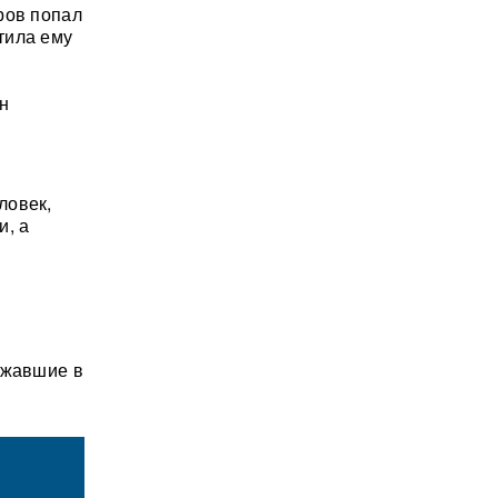
ров попал
тила ему
н
ловек,
и, а
ежавшие в