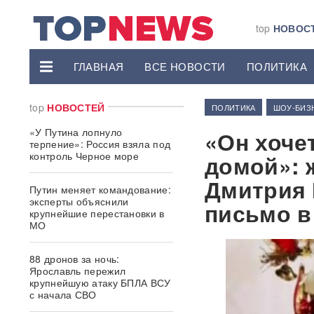
top
НОВОС
ГЛАВНАЯ
ВСЕ НОВОСТИ
ПОЛИТИКА
top
НОВОСТЕЙ
ПОЛИТИКА
ШОУ-БИЗ
«У Путина лопнуло
«Он хоче
терпение»: Россия взяла под
контроль Черное море
домой»: 
Дмитрия 
Путин меняет командование:
эксперты объяснили
письмо в
крупнейшие перестановки в
МО
88 дронов за ночь:
Ярославль пережил
крупнейшую атаку БПЛА ВСУ
с начала СВО