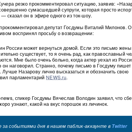
Кучера резко прокомментировал ситуацию, заявив: «Наза
совершенно сумасшедшей супруги, которая просто испор
, — сказал он в эфире одного из ток-шоу.
 прокомментировал депутат Госдумы Виталий Милонов. О
итивом воспринял просьбу о возвращении:
н России может вернуться домой. Если это письмо жены
ительно существует, то я очень рад, как православный че
ются. Мне было очень больно, когда актер уехал из Росси
то он наговорил. Странно, почему письмо в Госдуму пишет
. Лучше Назарову лично высказаться и обозначить свою
явил парламентарий
NEWS.ru
.
news, спикер Госдумы Вячеслав Володин заявил, что сб
оро узнают, какой на вкус порошок из личинок.
 за событиями дня в нашем паблик-аккаунте в
Twitter