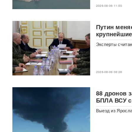
«Горит дело всей моей
2026-08-06 11:55
жизни»: ВС РФ ударили по
крупнейшему складу
маркетплейса Rozetka в
Броварах после атаки на
Путин меня
Wildberries
ВИДЕО
крупнейшие
Над Тульской областью
Эксперты считаю
сбили более 100 БПЛА: горит
склад Wildberries в Алексине
Уехавший из России экс-зам
Набиуллиной объявлен в
2026-08-06 08:28
розыск по делу о хищении
4,3 млрд рублей из АСВ
88 дронов 
Массовый сбой VPN в РФ:
БПЛА ВСУ с
более 20 сервисов
испытывают проблемы —
названы причины
Выезд из Яросла
Пожары и утечка аммиака:
ВС РФ нанесли