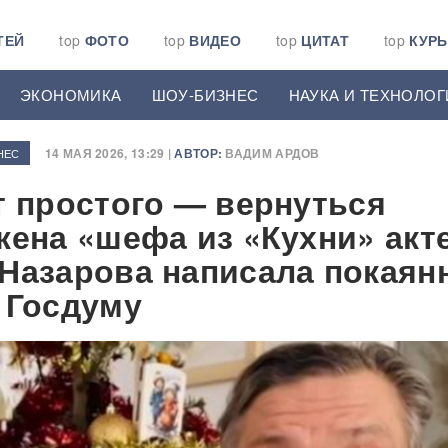
ТЕЙ
top
ФОТО
top
ВИДЕО
top
ЦИТАТ
top
КУР
ЭКОНОМИКА
ШОУ-БИЗНЕС
НАУКА И ТЕХНОЛОГ
14 МАЯ 2026, 13:29 |
АВТОР:
ВАДИМ АРДОВ
НЕС
т простого — вернуться
жена «шефа из «Кухни» акт
Назарова написала покаян
 Госдуму