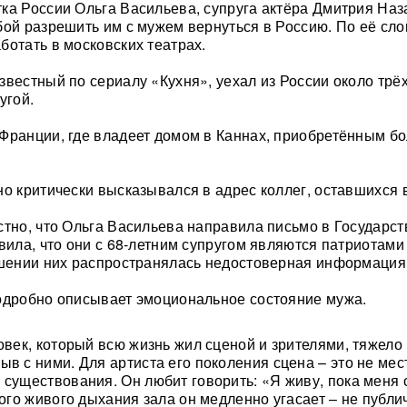
ка России Ольга Васильева, супруга актёра Дмитрия Наз
бой разрешить им с мужем вернуться в Россию. По её сло
ботать в московских театрах.
звестный по сериалу «Кухня», уехал из России около трёх
угой.
Франции, где владеет домом в Каннах, приобретённым б
но критически высказывался в адрес коллег, оставшихся 
стно, что Ольга Васильева направила письмо в Государс
явила, что они с 68-летним супругом являются патриотами
ошении них распространялась недостоверная информация
одробно описывает эмоциональное состояние мужа.
ловек, который всю жизнь жил сценой и зрителями, тяжело
ыв с ними. Для артиста его поколения сцена – это не мес
 существования. Он любит говорить: «Я живу, пока меня
того живого дыхания зала он медленно угасает – не публи