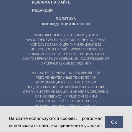
РЕКЛАМА НА САЙТЕ
РЕДАКЦИЯ
ПОЛИТИКА
КОНФИДЕНЦИАЛЬНОСТИ
РАЗМЕЩЕННЫЕ В СЕТЕВОМ ИЗДАНИИ
WWW.TOPNEWS.RU МАТЕРИАЛЫ НЕ ПОДЛЕЖАТ
ИСПОЛЬЗОВАНИЮ ДРУГИМИ ЛИЦАМИ БЕЗ
ГИПЕРССЫЛКИ НА САЙТ WWW.TOPNEWS.RU
РЕДАКЦИЯ НЕ НЕСЕТ ОТВЕТСТВЕННОСТИ ЗА
ДОСТОВЕРНОСТЬ ИНФОРМАЦИИ, СОДЕРЖАЩЕЙСЯ
В РЕКЛАМНЫХ ОБЪЯВЛЕНИЯХ
НА САЙТЕ TOPNEWS.RU ПРИМЕНЯЮТСЯ
РЕКОМЕНДАТЕЛЬНЫЕ ТЕХНОЛОГИИ
(ИНФОРМАЦИОННЫЕ ТЕХНОЛОГИИ
ПРЕДОСТАВЛЕНИЯ ИНФОРМАЦИИ НА ОСНОВЕ
СБОРА, СИСТЕМАТИЗАЦИИ И АНАЛИЗА СВЕДЕНИЙ,
ОТНОСЯЩИХСЯ К ПРЕДПОЧТЕНИЯМ
ПОЛЬЗОВАТЕЛЕЙ СЕТИ "ИНТЕРНЕТ",
НАХОДЯЩИХСЯ НА ТЕРРИТОРИИ РФ)
На сайте используются cookies. Продолжая
Ok
использовать сайт, вы принимаете
условия