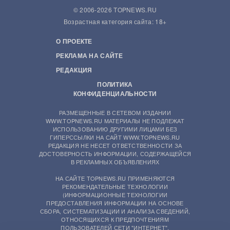
© 2006-2026 TOPNEWS.RU
Возрастная категория сайта: 18+
О ПРОЕКТЕ
РЕКЛАМА НА САЙТЕ
РЕДАКЦИЯ
ПОЛИТИКА
КОНФИДЕНЦИАЛЬНОСТИ
РАЗМЕЩЕННЫЕ В СЕТЕВОМ ИЗДАНИИ
WWW.TOPNEWS.RU МАТЕРИАЛЫ НЕ ПОДЛЕЖАТ
ИСПОЛЬЗОВАНИЮ ДРУГИМИ ЛИЦАМИ БЕЗ
ГИПЕРССЫЛКИ НА САЙТ WWW.TOPNEWS.RU
РЕДАКЦИЯ НЕ НЕСЕТ ОТВЕТСТВЕННОСТИ ЗА
ДОСТОВЕРНОСТЬ ИНФОРМАЦИИ, СОДЕРЖАЩЕЙСЯ
В РЕКЛАМНЫХ ОБЪЯВЛЕНИЯХ
НА САЙТЕ TOPNEWS.RU ПРИМЕНЯЮТСЯ
РЕКОМЕНДАТЕЛЬНЫЕ ТЕХНОЛОГИИ
(ИНФОРМАЦИОННЫЕ ТЕХНОЛОГИИ
ПРЕДОСТАВЛЕНИЯ ИНФОРМАЦИИ НА ОСНОВЕ
СБОРА, СИСТЕМАТИЗАЦИИ И АНАЛИЗА СВЕДЕНИЙ,
ОТНОСЯЩИХСЯ К ПРЕДПОЧТЕНИЯМ
ПОЛЬЗОВАТЕЛЕЙ СЕТИ "ИНТЕРНЕТ",