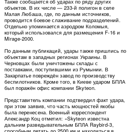
Также сообщается об ударах по ряду других
объектов. В их числе — 233-й полигон в селе
Малая Любаша, где, по данным источников,
проводится боевое слаживание подразделений.
Отдельно упоминается аэродром Коломыя,
который использовался для размещения F-16 и
Mirage-2000.
По данным публикаций, удары также пришлись по
объектам в западных регионах Украины. В
Черновцах были уничтожены склады с
поставками, поступившими из Румынии. В
Закарпатье повреждён завод по производству
беспилотников. Кроме того, в Киеве ударом БПЛА
был поражён офис компании Skyteon.
Представитель компании подтвердил факт удара,
при этом заявив, что часть мощностей якобы
была перенесена. Военный корреспондент
Александр Коц отметил: «Skyteon известна
дальним разведывательным БПЛА Raybird-3,
способным летать до 2500 км и находиться в