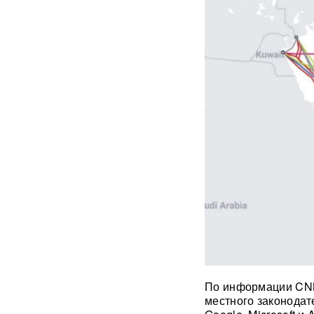
операция РФ в обход ЕС
началась: флотилия везет
груз на $500 млн
Физики впервые
зафиксировали
«отрицательное время»
Термобарический
"будильник" для ВСУ: ВС РФ
ударили по Одессе и
Запорожью
ВИДЕО
Зеленский объявил о
«специальной санкционной
операции» против России
Иск о снятии «Яблока» с
выборов обосновали фото
Бони, кадрами из «Войны и
По информации CNN
мира» и «вокзалом»
местного законодат
ChatGPT