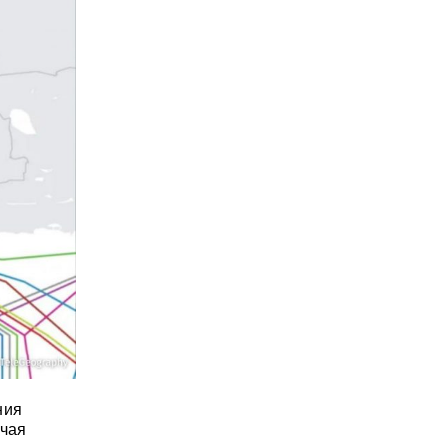
ния
ючая