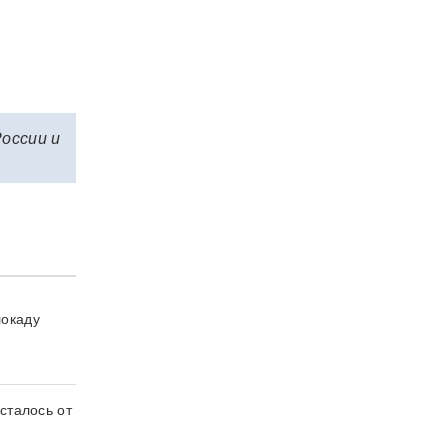
России и
локаду
сталось от