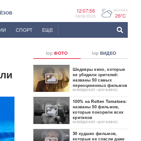
12:07:58
МОСКВА
P
ЬЁЗОВ
26°C
08/08/2026
ИИ
СПОРТ
ЕЩЕ
top
ФОТО
top
ВИДЕО
Шедевры кино, которые
ели
не убедили зрителей:
названы 50 самых
переоцененных фильмов
КАЛЕЙДОСКОП • ШОУ-БИЗНЕС
100% на Rotten Tomatoes:
названы 50 фильмов,
которые покорили всех
критиков
КАЛЕЙДОСКОП • ШОУ-БИЗНЕС
30 худших фильмов,
которые не спасли даже