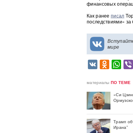
России: хакеры заявили о
финансовых операц
раскрытии источника
координат для ударов ВСУ
Как ранее
писал
Top
последствиями» за 
Концерт Димы Билана в
Москве обернулся
скандалом: певцу пришлось
Вступайт
объясняться перед
мире
зрителями
ВИДЕО
VK
Odnok
Wh
С баллистикой для Украины:
в РФ прибыло
подразделение ракетчиков
КНДР
материалы
ПО ТЕМЕ
Опубликовано откровенное
«Си Цзин
письмо Дианы Шурыгиной из
Ормузско
СИЗО
Bloomberg: в
киберкомандовании США за
Трамп объ
месяц пять человек
Ирана”
покончили с жизнью