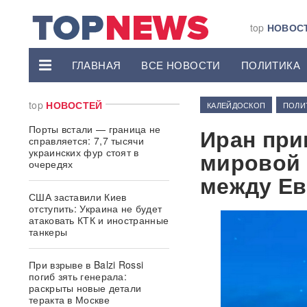
top
НОВОС
ГЛАВНАЯ
ВСЕ НОВОСТИ
ПОЛИТИКА
top
НОВОСТЕЙ
КАЛЕЙДОСКОП
ПОЛИ
Порты встали — граница не
Иран при
справляется: 7,7 тысячи
украинских фур стоят в
мировой 
очередях
между Ев
США заставили Киев
отступить: Украина не будет
атаковать КТК и иностранные
танкеры
При взрыве в Balzi Rossi
погиб зять генерала:
раскрыты новые детали
теракта в Москве