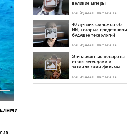
великие актеры
КАЛЕЙДОСКОП • ШОУ-БИЗНЕС
40 лучших фильмов об
ИИ, которые представили
будущее технологий
КАЛЕЙДОСКОП • ШОУ-БИЗНЕС
Эти сюжетные повороты
стали легендами и
затмили сами фильмы
КАЛЕЙДОСКОП • ШОУ-БИЗНЕС
ралями
лив.