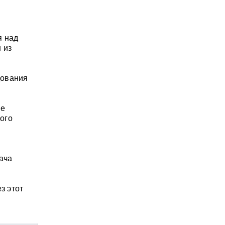
я над
 из
дования
ие
ого
ача
з этот