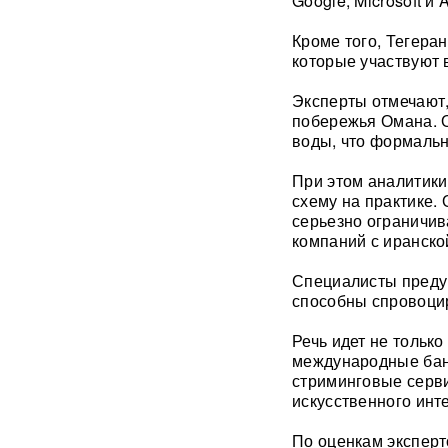
Google, Microsoft и
В Екатеринбурге склад
Кроме того, Тегера
Wildberries загорелся после
которые участвуют 
атаки БПЛА ВСУ
ВИДЕО
Эксперты отмечают,
Премьер Литвы осадил
побережья Омана. 
министра обороны после
воды, что формальн
заявлений об угрозе со
стороны России
При этом аналитики
схему на практике.
Польша сделала шаг к
серьезно ограничи
прямому конфликту?
компаний с иранско
Сикорский предложил
сбивать ракеты РФ над
Украиной — Москва ответила
Специалисты преду
способны спровоци
СК возбудил уголовное дело
Речь идет не только
против журналистки
Катерины Гордеевой*: ее
международные бан
могут объявить в
стриминговые серв
международный розыск
искусственного инт
По оценкам эксперт
След НАТО в атаках по