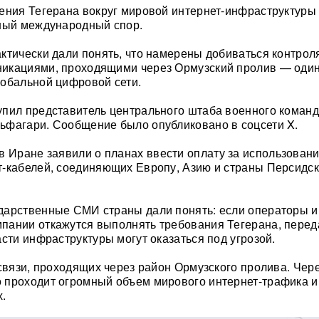
ения Тегерана вокруг мировой интернет-инфраструктуры
зный международный спор.
ктически дали понять, что намерены добиваться контрол
икациями, проходящими через Ормузский пролив — один
обальной цифровой сети.
упил представитель центрального штаба военного коман
ьфагари. Сообщение было опубликовано в соцсети X.
 в Иране заявили о планах ввести оплату за использован
-кабелей, соединяющих Европу, Азию и страны Персидск
дарственные СМИ страны дали понять: если операторы и
пании откажутся выполнять требования Тегерана, перед
асти инфраструктуры могут оказаться под угрозой.
 связи, проходящих через район Ормузского пролива. Чере
 проходит огромный объем мирового интернет-трафика и
.