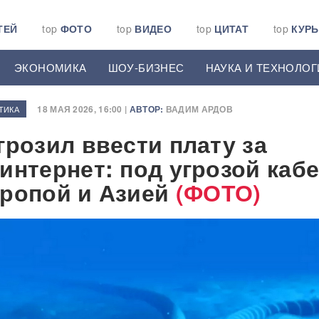
ТЕЙ
top
ФОТО
top
ВИДЕО
top
ЦИТАТ
top
КУР
ЭКОНОМИКА
ШОУ-БИЗНЕС
НАУКА И ТЕХНОЛОГ
18 МАЯ 2026, 16:00 |
АВТОР:
ВАДИМ АРДОВ
ТИКА
грозил ввести плату за
интернет: под угрозой каб
ропой и Азией
(ФОТО)