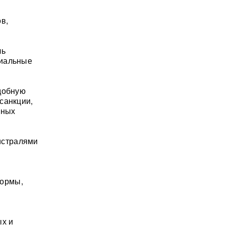
в,
ль
риальные
одобную
санкции,
нных
истралями
формы,
ых и