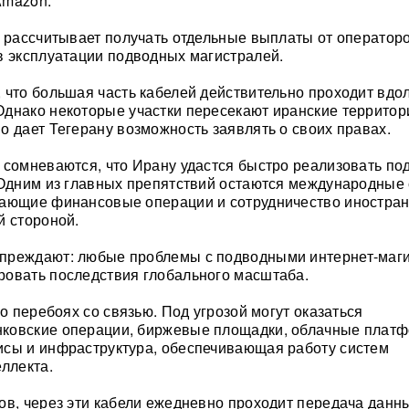
 Amazon.
н рассчитывает получать отдельные выплаты от операторо
в эксплуатации подводных магистралей.
 что большая часть кабелей действительно проходит вдо
Однако некоторые участки пересекают иранские террито
о дает Тегерану возможность заявлять о своих правах.
 сомневаются, что Ирану удастся быстро реализовать п
 Одним из главных препятствий остаются международные 
вающие финансовые операции и сотрудничество иностра
й стороной.
преждают: любые проблемы с подводными интернет-маг
ровать последствия глобального масштаба.
 о перебоях со связью. Под угрозой могут оказаться
ковские операции, биржевые площадки, облачные плат
исы и инфраструктура, обеспечивающая работу систем
еллекта.
ов, через эти кабели ежедневно проходит передача данн