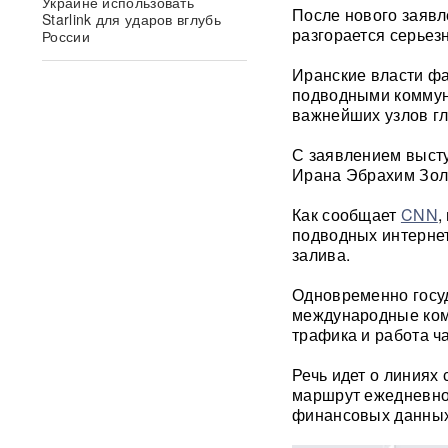
Украине использовать
После нового заявл
Starlink для ударов вглубь
разгорается серье
России
Иранские власти фа
Умер продюсер Мадонны
подводными коммун
Уильям Орбит: он хотел
важнейших узлов гл
выпустить продолжение «Ray
of Light»
С заявлением выст
Ирана Эбрахим Зол
Появилось видео удара
«Искандером» по военному
Как сообщает
CNN
,
эшелону ВСУ
ВИДЕО
подводных интернет
залива.
"Террор в чистом виде": БЭК
ВСУ атаковал пляж в Ялте
Одновременно госу
ФОТО
международные ком
трафика и работа ч
«Грохот слышала вся
Москва»: МЧС объяснило
Речь идет о линиях
причину похожего на взрыв
маршрут ежедневно
мощного хлопка
финансовых данных
Крупнейшая нефтяная