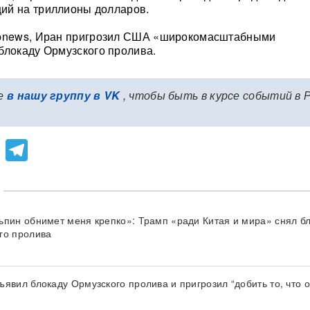
ий на триллионы долларов.
news, Иран пригрозил США «широкомасштабными
блокаду Ормузского пролива.
е
в нашу группу в VK
, чтобы быть в курсе событий в 
lassniki
atsApp
Viber
Telegram
ьпин обнимет меня крепко»: Трамп «ради Китая и мира» снял б
го пролива
явил блокаду Ормузского пролива и пригрозил “добить то, что о