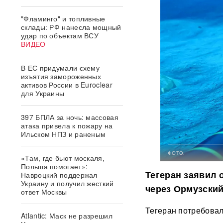
"Фламинго" и топливные
склады: РФ нанесла мощный
удар по объектам ВСУ
ВИДЕО
В ЕС придумали схему
изъятия замороженных
активов России в Euroclear
для Украины
397 БПЛА за ночь: массовая
атака привела к пожару на
Ильском НПЗ и раненым
ФОТО:
«Там, где бьют москаля,
Польша помогает»:
Тегеран заявил
Навроцкий поддержал
Украину и получил жесткий
через Ормузский
ответ Москвы
Тегеран потребовал
Atlantic: Маск не разрешил