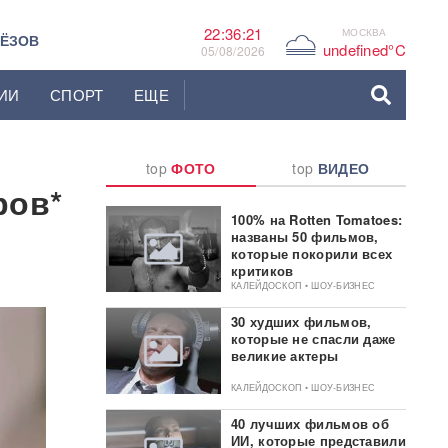
22:36:22
МОСКВА
G
ЬЁЗОВ
undefined°C
05/08/2026
ИИ
СПОРТ
ЕЩЕ
top
ФОТО
top
ВИДЕО
ров*
100% на Rotten Tomatoes:
названы 50 фильмов,
которые покорили всех
критиков
КАЛЕЙДОСКОП • ШОУ-БИЗНЕС
30 худших фильмов,
которые не спасли даже
великие актеры
КАЛЕЙДОСКОП • ШОУ-БИЗНЕС
40 лучших фильмов об
ИИ, которые представили