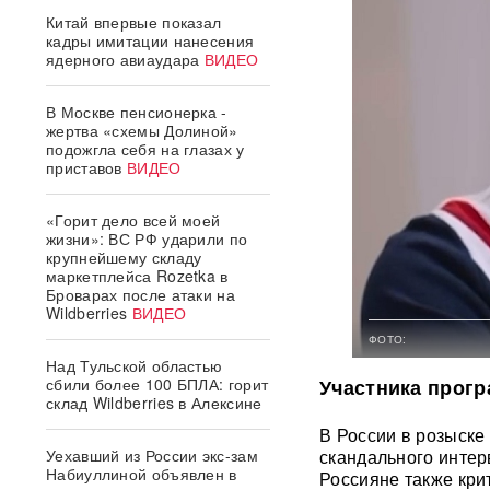
Китай впервые показал
кадры имитации нанесения
ядерного авиаудара
ВИДЕО
В Москве пенсионерка -
жертва «схемы Долиной»
подожгла себя на глазах у
приставов
ВИДЕО
«Горит дело всей моей
жизни»: ВС РФ ударили по
крупнейшему складу
маркетплейса Rozetka в
Броварах после атаки на
Wildberries
ВИДЕО
ФОТО:
Над Тульской областью
Участника прогр
сбили более 100 БПЛА: горит
склад Wildberries в Алексине
В России в розыске
скандального интер
Уехавший из России экс-зам
Набиуллиной объявлен в
Россияне также кри