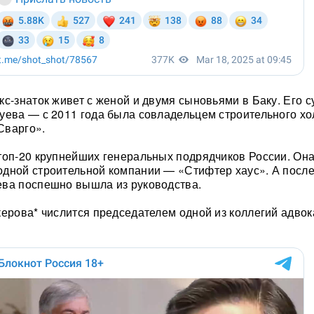
кс-знаток живет с женой и двумя сыновьями в Баку. Его 
уева — с 2011 года была совладельцем строительного хо
Сварго».
топ-20 крупнейших генеральных подрядчиков России. Он
дной строительной компании — «Стифтер хаус». А после
ева поспешно вышла из руководства.
керова* числится председателем одной из коллегий адвок