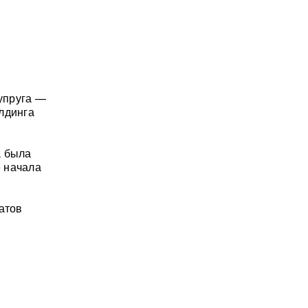
супруга —
лдинга
а была
 начала
атов