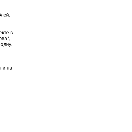
блей.
екте в
ова*,
 одну.
т и на