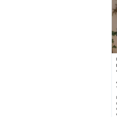
маршрут атаки ВСУ на
Геленджик
Трагедия в Севастополе:
военный устроил стрельбу в
Хмельницком — погибли
четверо
Пять человек погибли при
атаке БПЛА на Подмосковье
ФОТО
ВТБ, «Сбер» и Альфа-банк
перестали открываться в
Chrome и Safari: названа
причина
Основателя ЧВК «Ястреб»
приговорили к 18 годам: суд
вынес решение по делу об
убийстве, похищениях и
пытках