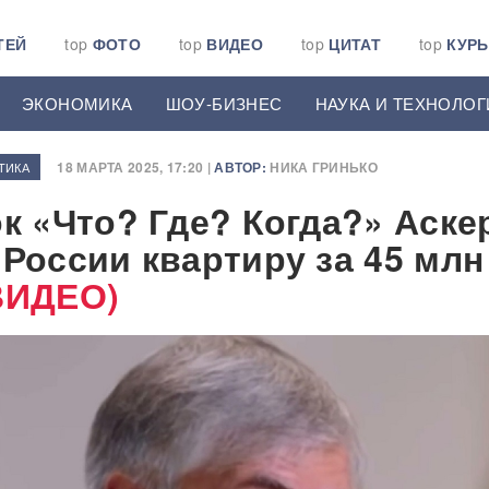
ТЕЙ
top
ФОТО
top
ВИДЕО
top
ЦИТАТ
top
КУР
ЭКОНОМИКА
ШОУ-БИЗНЕС
НАУКА И ТЕХНОЛОГ
18 МАРТА 2025, 17:20 |
АВТОР:
НИКА ГРИНЬКО
ТИКА
ок «Что? Где? Когда?» Аске
 России квартиру за 45 млн
ВИДЕО)