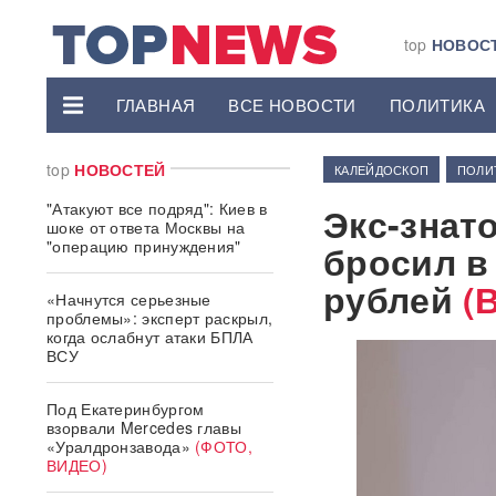
top
НОВОС
ГЛАВНАЯ
ВСЕ НОВОСТИ
ПОЛИТИКА
top
НОВОСТЕЙ
КАЛЕЙДОСКОП
ПОЛИ
"Атакуют все подряд": Киев в
Экс-знат
шоке от ответа Москвы на
"операцию принуждения"
бросил в
рублей
(
«Начнутся серьезные
проблемы»: эксперт раскрыл,
когда ослабнут атаки БПЛА
ВСУ
Под Екатеринбургом
взорвали Mercedes главы
«Уралдронзавода»
(ФОТО,
ВИДЕО)