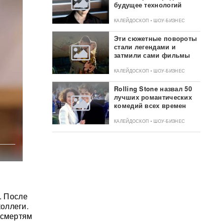
будущее технологий
КАЛЕЙДОСКОП • ШОУ-БИЗНЕС
Эти сюжетные повороты
стали легендами и
затмили сами фильмы
КАЛЕЙДОСКОП • ШОУ-БИЗНЕС
Rolling Stone назвал 50
лучших романтических
комедий всех времен
КАЛЕЙДОСКОП • ШОУ-БИЗНЕС
. После
оллеги.
 смертям