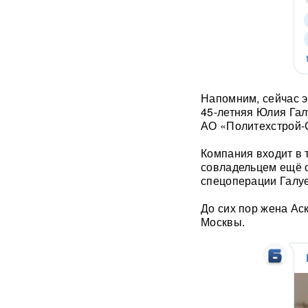
слова депутата Госдумы
вызвали громкий скандал
Зеленский согласовал новые
операции против России
С-400 за день сбили 10
Напомним, сейчас э
МиГ-29 ВСУ: в ВКС РФ
45-летняя Юлия Гал
раскрыли детали
АО «Политехстрой-
триумфальных стрельб
Компания входит в 
"Герани" ударили по судам
совладельцем ещё о
ВСУ в Черном море: семь
спецоперации Галу
сухогрузов поражены
ВИДЕО
До сих пор жена Ас
На Севморпути собирают
Москвы.
десятки танкеров:
начинается крупнейшая
операция в обход ЕС
Дроны облетели Крым:
эксперт назвал возможный