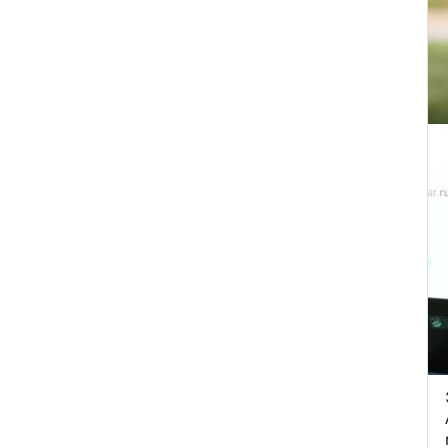
Появилось видео мощного
пожара на АЗС в Ростове-на-
Дону, где сгорели десятки
автомобилей
ВИДЕО
Турист отсудил у
туроператора почти 900
тысяч рублей из-за плана
«Ковер»
Reuters: КНДР может
разместить в России
ракетное подразделение для
ударов по Украине
В Красногорске раскрыта
«фабрика жалоб» c
тысячами доносов
После убийства брата и
сестры в Паттайе Таиланд
направил России особое
письмо