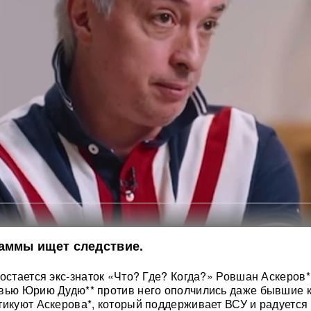
аммы ищет следствие.
 остается экс-знаток «Что? Где? Когда?» Ровшан Аскеров*
вью Юрию Дудю** против него ополчились даже бывшие к
тикуют Аскерова*, который поддерживает ВСУ и радуется