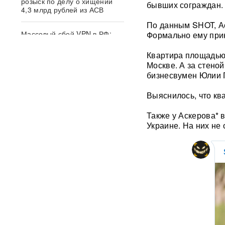
розыск по делу о хищении
бывших сограждан.
4,3 млрд рублей из АСВ
По данным SHOT, Ас
Массовый сбой VPN в РФ:
Формально ему при
более 20 сервисов
испытывают проблемы —
Квартира площадью 
названы причины
Москве. А за стеной
бизнесвумен Юлии Г
Пожары и утечка аммиака:
ВС РФ нанесли
Выяснилось, что ква
массированный удар по
Киеву
ВИДЕО
Также у Аскерова* в
Украине. На них не
После атаки ВСУ в
Домодедово ликвидируют
разлив химикатов
«Убить нормальную
экономику — значит убить
страну»: Собянин выступил
против перевода России на
военные рельсы