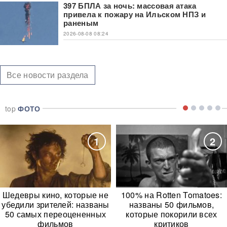
397 БПЛА за ночь: массовая атака
привела к пожару на Ильском НПЗ и
раненым
2026-08-08 08:24
Все новости раздела
top
ФОТО
1
2
Шедевры кино, которые не
100% на Rotten Tomatoes:
убедили зрителей: названы
названы 50 фильмов,
50 самых переоцененных
которые покорили всех
фильмов
критиков