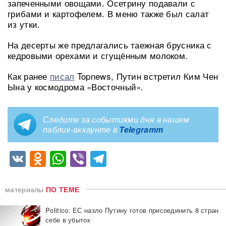
запеченными овощами. Осетрину подавали с
грибами и картофелем. В меню также был салат
из утки.
На десерты же предлагались таежная брусника с
кедровыми орехами и сгущённым молоком.
Как ранее
писал
Topnews, Путин встретил Ким Чен
Ына у космодрома «Восточный».
Следите за событиями дня в нашем
паблик-аккаунте в
Telegramm
VK
Odnoklassniki
WhatsApp
Viber
Telegram
материалы
ПО ТЕМЕ
Politico: ЕС назло Путину готов присоединить 8 стран
себе в убыток