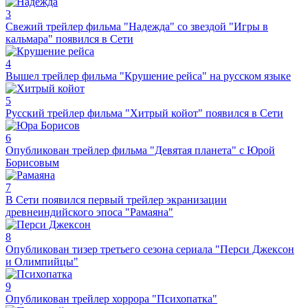
3
Свежий трейлер фильма "Надежда" со звездой "Игры в
кальмара" появился в Сети
4
Вышел трейлер фильма "Крушение рейса" на русском языке
5
Русский трейлер фильма "Хитрый койот" появился в Сети
6
Опубликован трейлер фильма "Девятая планета" с Юрой
Борисовым
7
В Сети появился первый трейлер экранизации
древнеиндийского эпоса "Рамаяна"
8
Опубликован тизер третьего сезона сериала "Перси Джексон
и Олимпийцы"
9
Опубликован трейлер хоррора "Психопатка"