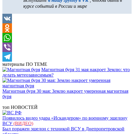
Вступайте
в нашу группу в VK
, чтобы быть в
курсе событий в России и мире
VK
Odnoklassniki
WhatsApp
Viber
материалы
ПО ТЕМЕ
Telegram
Магнитная буря 31 мая накроет Землю: что
делать метеозависимым?
Магнитная буря 30 мая: Землю накроет умеренная магнитная
буря
топ
НОВОСТЕЙ
Появилось видео удара «Искандером» по военному эшелону
ВСУ
(ВИДЕО)
Был поражен эшелон с техникой ВСУ в Днепропетровской