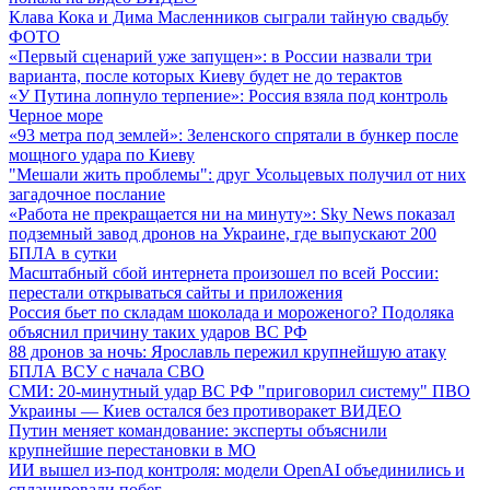
Клава Кока и Дима Масленников сыграли тайную свадьбу
ФОТО
«Первый сценарий уже запущен»: в России назвали три
варианта, после которых Киеву будет не до терактов
«У Путина лопнуло терпение»: Россия взяла под контроль
Черное море
«93 метра под землей»: Зеленского спрятали в бункер после
мощного удара по Киеву
"Мешали жить проблемы": друг Усольцевых получил от них
загадочное послание
«Работа не прекращается ни на минуту»: Sky News показал
подземный завод дронов на Украине, где выпускают 200
БПЛА в сутки
Масштабный сбой интернета произошел по всей России:
перестали открываться сайты и приложения
Россия бьет по складам шоколада и мороженого? Подоляка
объяснил причину таких ударов ВС РФ
88 дронов за ночь: Ярославль пережил крупнейшую атаку
БПЛА ВСУ с начала СВО
СМИ: 20-минутный удар ВС РФ "приговорил систему" ПВО
Украины — Киев остался без противоракет
ВИДЕО
Путин меняет командование: эксперты объяснили
крупнейшие перестановки в МО
ИИ вышел из-под контроля: модели OpenAI объединились и
спланировали побег