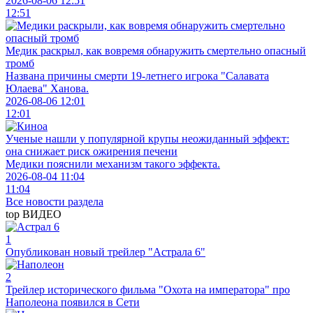
2026-08-06 12:51
12:51
Медик раскрыл, как вовремя обнаружить смертельно опасный
тромб
Названа причины смерти 19-летнего игрока "Салавата
Юлаева" Ханова.
2026-08-06 12:01
12:01
Ученые нашли у популярной крупы неожиданный эффект:
она снижает риск ожирения печени
Медики пояснили механизм такого эффекта.
2026-08-04 11:04
11:04
Все новости раздела
top
ВИДЕО
1
Опубликован новый трейлер "Астрала 6"
2
Трейлер исторического фильма "Охота на императора" про
Наполеона появился в Сети