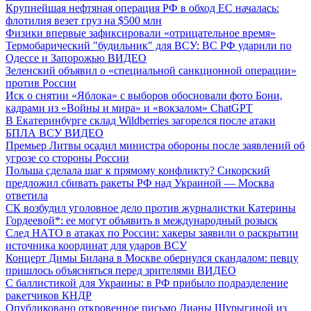
Крупнейшая нефтяная операция РФ в обход ЕС началась:
флотилия везет груз на $500 млн
Физики впервые зафиксировали «отрицательное время»
Термобарический "будильник" для ВСУ: ВС РФ ударили по
Одессе и Запорожью
ВИДЕО
Зеленский объявил о «специальной санкционной операции»
против России
Иск о снятии «Яблока» с выборов обосновали фото Бони,
кадрами из «Войны и мира» и «вокзалом» ChatGPT
В Екатеринбурге склад Wildberries загорелся после атаки
БПЛА ВСУ
ВИДЕО
Премьер Литвы осадил министра обороны после заявлений об
угрозе со стороны России
Польша сделала шаг к прямому конфликту? Сикорский
предложил сбивать ракеты РФ над Украиной — Москва
ответила
СК возбудил уголовное дело против журналистки Катерины
Гордеевой*: ее могут объявить в международный розыск
След НАТО в атаках по России: хакеры заявили о раскрытии
источника координат для ударов ВСУ
Концерт Димы Билана в Москве обернулся скандалом: певцу
пришлось объясняться перед зрителями
ВИДЕО
С баллистикой для Украины: в РФ прибыло подразделение
ракетчиков КНДР
Опубликовано откровенное письмо Дианы Шурыгиной из