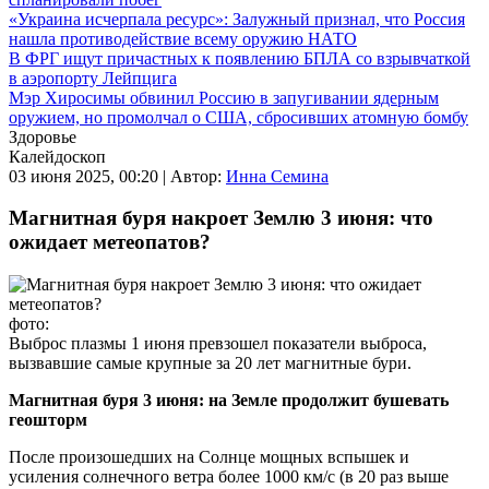
«Украина исчерпала ресурс»: Залужный признал, что Россия
нашла противодействие всему оружию НАТО
В ФРГ ищут причастных к появлению БПЛА со взрывчаткой
в аэропорту Лейпцига
Мэр Хиросимы обвинил Россию в запугивании ядерным
оружием, но промолчал о США, сбросивших атомную бомбу
Здоровье
Калейдоскоп
03 июня 2025, 00:20 |
Автор:
Инна Семина
Магнитная буря накроет Землю 3 июня: что
ожидает метеопатов?
фото:
Выброс плазмы 1 июня превзошел показатели выброса,
вызвавшие самые крупные за 20 лет магнитные бури.
Магнитная буря 3 июня: на Земле продолжит бушевать
геошторм
После произошедших на Солнце мощных вспышек и
усиления солнечного ветра более 1000 км/с (в 20 раз выше