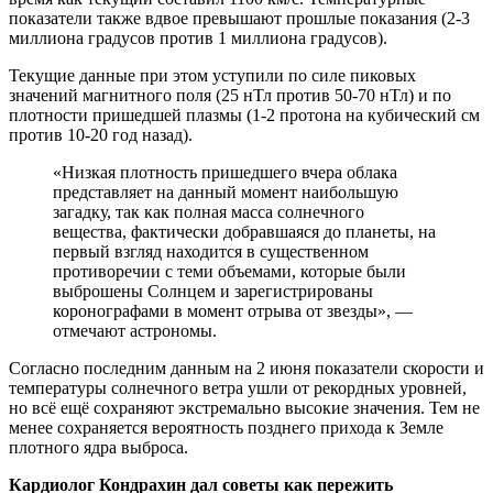
показатели также вдвое превышают прошлые показания (2-3
миллиона градусов против 1 миллиона градусов).
Текущие данные при этом уступили по силе пиковых
значений магнитного поля (25 нТл против 50-70 нТл) и по
плотности пришедшей плазмы (1-2 протона на кубический см
против 10-20 год назад).
«Низкая плотность пришедшего вчера облака
представляет на данный момент наибольшую
загадку, так как полная масса солнечного
вещества, фактически добравшаяся до планеты, на
первый взгляд находится в существенном
противоречии с теми объемами, которые были
выброшены Солнцем и зарегистрированы
коронографами в момент отрыва от звезды», —
отмечают астрономы.
Согласно последним данным на 2 июня показатели скорости и
температуры солнечного ветра ушли от рекордных уровней,
но всё ещё сохраняют экстремально высокие значения. Тем не
менее сохраняется вероятность позднего прихода к Земле
плотного ядра выброса.
Кардиолог Кондрахин дал советы как пережить