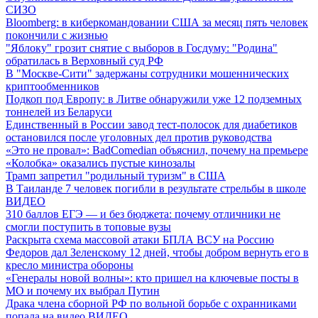
СИЗО
Bloomberg: в киберкомандовании США за месяц пять человек
покончили с жизнью
"Яблоку" грозит снятие с выборов в Госдуму: "Родина"
обратилась в Верховный суд РФ
В "Москве-Сити" задержаны сотрудники мошеннических
криптообменников
Подкоп под Европу: в Литве обнаружили уже 12 подземных
тоннелей из Беларуси
Единственный в России завод тест-полосок для диабетиков
остановился после уголовных дел против руководства
«Это не провал»: BadComedian объяснил, почему на премьере
«Колобка» оказались пустые кинозалы
Трамп запретил "родильный туризм" в США
В Таиланде 7 человек погибли в результате стрельбы в школе
ВИДЕО
310 баллов ЕГЭ — и без бюджета: почему отличники не
смогли поступить в топовые вузы
Раскрыта схема массовой атаки БПЛА ВСУ на Россию
Федоров дал Зеленскому 12 дней, чтобы добром вернуть его в
кресло министра обороны
«Генералы новой волны»: кто пришел на ключевые посты в
МО и почему их выбрал Путин
Драка члена сборной РФ по вольной борьбе с охранниками
попала на видео
ВИДЕО