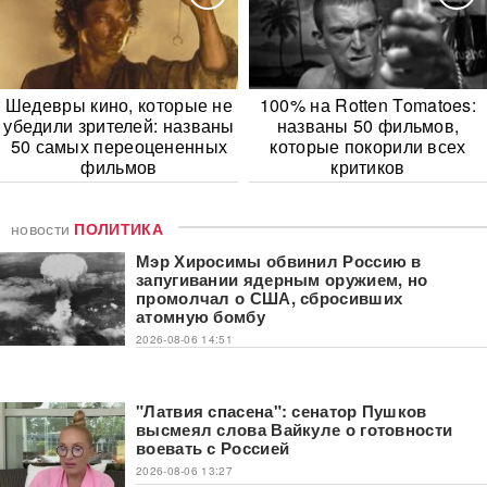
Шедевры кино, которые не
100% на Rotten Tomatoes:
убедили зрителей: названы
названы 50 фильмов,
50 самых переоцененных
которые покорили всех
фильмов
критиков
новости
ПОЛИТИКА
Мэр Хиросимы обвинил Россию в
запугивании ядерным оружием, но
промолчал о США, сбросивших
атомную бомбу
2026-08-06 14:51
"Латвия спасена": сенатор Пушков
высмеял слова Вайкуле о готовности
воевать с Россией
2026-08-06 13:27