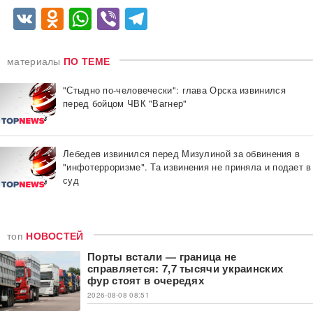
VK
Odnoklassniki
WhatsApp
Viber
Telegram
материалы
ПО ТЕМЕ
"Стыдно по-человечески": глава Орска извинился
перед бойцом ЧВК "Вагнер"
Лебедев извинился перед Мизулиной за обвинения в
"инфотерроризме". Та извинения не приняла и подает в
суд
топ
НОВОСТЕЙ
Порты встали — граница не
справляется: 7,7 тысячи украинских
фур стоят в очередях
2026-08-08 08:51