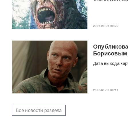
Названы регионы России,
куда продлят наземное
метро Москвы
2026-08-06 00:20
Ozon начал отправлять
дорогие товары в пункты
выдачи: что изменится для
Опубликова
покупателей
Борисовым
Мужская сборная России по
Дата выхода кар
волейболу отказалась
участвовать в ЧМ-2027 в
Польше: названа причина
Индия отказалась от
2026-08-05 00:11
российского Су-57Э: Нью-
Дели выбрал другой путь для
истребителей пятого
поколения
Все новости раздела
«Женщина не может быть
полноценным человеком»: