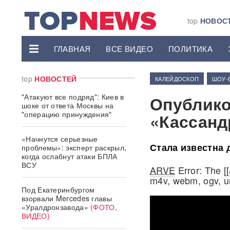
top
НОВОС
ГЛАВНАЯ
ВСЕ ВИДЕО
ПОЛИТИКА
top
НОВОСТЕЙ
КАЛЕЙДОСКОП
ШОУ-
"Атакуют все подряд": Киев в
Опублико
шоке от ответа Москвы на
"операцию принуждения"
«Кассанд
«Начнутся серьезные
Стала известна 
проблемы»: эксперт раскрыл,
когда ослабнут атаки БПЛА
ВСУ
ARVE
Error: The [
m4v, webm, ogv, u
Под Екатеринбургом
взорвали Mercedes главы
«Уралдронзавода»
(ФОТО,
ВИДЕО)