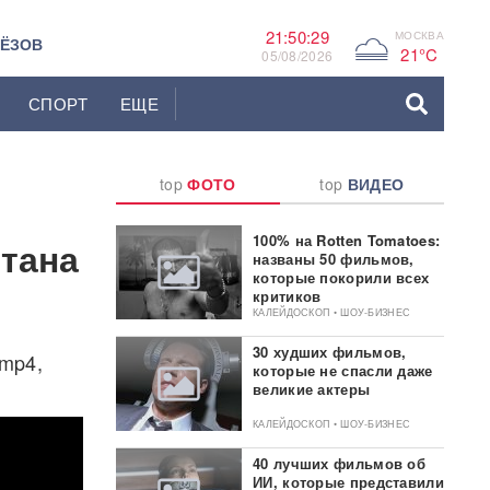
21:50:29
МОСКВА
G
ЬЁЗОВ
21°C
05/08/2026
СПОРТ
ЕЩЕ
top
ФОТО
top
ВИДЕО
100% на Rotten Tomatoes:
тана
названы 50 фильмов,
которые покорили всех
критиков
КАЛЕЙДОСКОП • ШОУ-БИЗНЕС
30 худших фильмов,
 mp4,
которые не спасли даже
великие актеры
КАЛЕЙДОСКОП • ШОУ-БИЗНЕС
40 лучших фильмов об
ИИ, которые представили