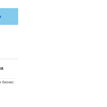
m
на
и бизнес