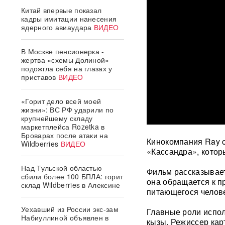
Китай впервые показал
кадры имитации нанесения
ядерного авиаудара
ВИДЕО
В Москве пенсионерка -
жертва «схемы Долиной»
подожгла себя на глазах у
приставов
ВИДЕО
«Горит дело всей моей
жизни»: ВС РФ ударили по
крупнейшему складу
маркетплейса Rozetka в
Броварах после атаки на
Кинокомпания Ray o
Wildberries
ВИДЕО
«Кассандра», котор
Над Тульской областью
Фильм рассказывает
сбили более 100 БПЛА: горит
она обращается к п
склад Wildberries в Алексине
питающегося челове
Уехавший из России экс-зам
Главные роли испо
Набиуллиной объявлен в
кызы. Режиссер кар