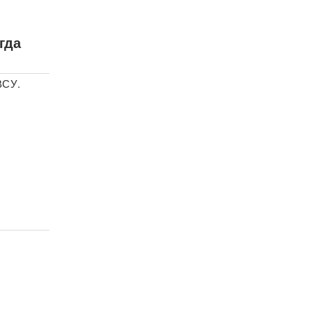
гда
ВСУ.