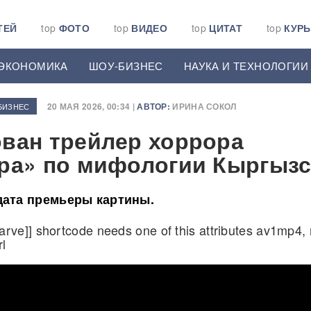
ТЕЙ
top
ФОТО
top
ВИДЕО
top
ЦИТАТ
top
КУР
ЭКОНОМИКА
ШОУ-БИЗНЕС
НАУКА И ТЕХНОЛОГИИ
20 МАЯ 2026, 00:34 |
АВТОР:
ИРИНА СОКОЛ
БИЗНЕС
ван трейлер хоррора
ра» по мифологии Кыргызс
дата премьеры картины.
[arve]] shortcode needs one of this attributes av1mp4,
rl