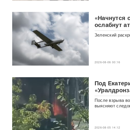
Появилось видео мощного
пожара на АЗС в Ростове-на-
Дону, где сгорели десятки
«Начнутся 
автомобилей
ВИДЕО
ослабнут а
Турист отсудил у
Зеленский раскр
туроператора почти 900
тысяч рублей из-за плана
«Ковер»
Reuters: КНДР может
2026-08-06 00:16
разместить в России
ракетное подразделение для
ударов по Украине
Под Екатер
«Уралдронз
В Красногорске раскрыта
«фабрика жалоб» c
После взрыва во
тысячами доносов
выясняют следо
После убийства брата и
сестры в Паттайе Таиланд
направил России особое
2026-08-05 14:12
письмо