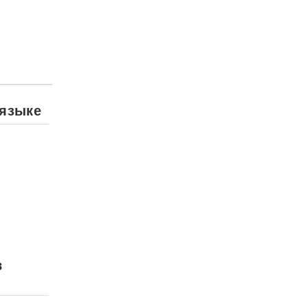
 языке
в