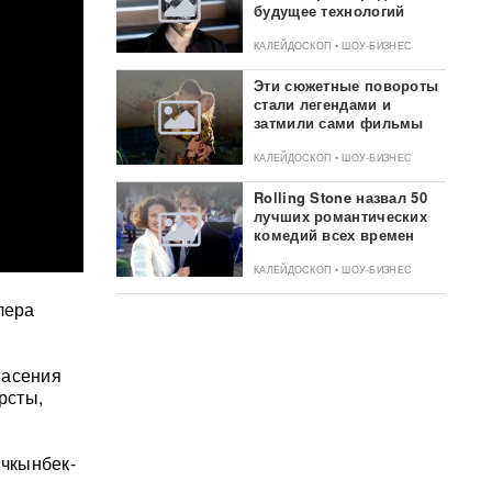
будущее технологий
КАЛЕЙДОСКОП • ШОУ-БИЗНЕС
Эти сюжетные повороты
стали легендами и
затмили сами фильмы
КАЛЕЙДОСКОП • ШОУ-БИЗНЕС
Rolling Stone назвал 50
лучших романтических
комедий всех времен
КАЛЕЙДОСКОП • ШОУ-БИЗНЕС
лера
пасения
рсты,
чкынбек-