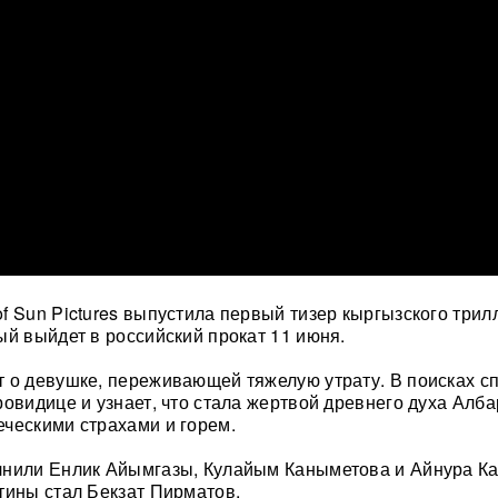
f Sun Pictures выпустила первый тизер кыргызского трил
ый выйдет в российский прокат 11 июня.
 о девушке, переживающей тяжелую утрату. В поисках с
ровидице и узнает, что стала жертвой древнего духа Алба
ческими страхами и горем.
лнили Енлик Айымгазы, Кулайым Каныметова и Айнура Ка
тины стал Бекзат Пирматов.