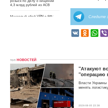
розыск по делу о хищении
4,3 млрд рублей из АСВ
Массовый сбой VPN в РФ:
Следите з
более 20 сервисов
испытывают проблемы —
названы причины
VK
Odnok
Wh
Пожары и утечка аммиака:
ВС РФ нанесли
массированный удар по
Киеву
ВИДЕО
топ
НОВОСТЕЙ
После атаки ВСУ в
"Атакуют вс
Домодедово ликвидируют
разлив химикатов
"операцию 
Власти Украины 
«Убить нормальную
менять логистик
экономику — значит убить
страну»: Собянин выступил
против перевода России на
военные рельсы
2026-08-05 23:38