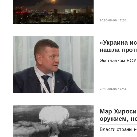
Bloomberg: в
киберкомандовании США за
2026-08-06 17:06
месяц пять человек
покончили с жизнью
«Украина и
"Яблоку" грозит снятие с
выборов в Госдуму: "Родина"
нашла прот
обратилась в Верховный суд
РФ
Эксглавком ВСУ 
В "Москве-Сити" задержаны
сотрудники мошеннических
криптообменников
2026-08-06 14:54
Подкоп под Европу: в Литве
обнаружили уже 12
подземных тоннелей из
Мэр Хироси
Беларуси
оружием, н
Единственный в России
Власти страны н
завод тест-полосок для