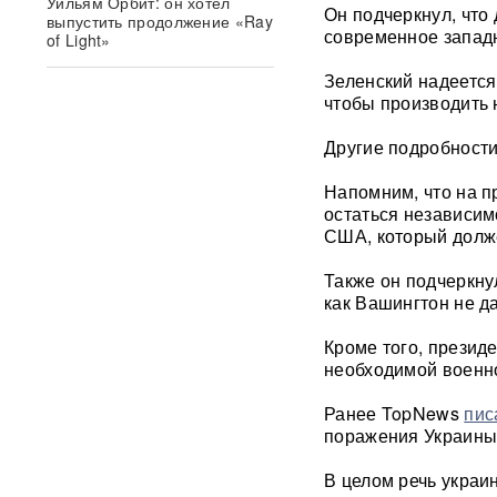
Уильям Орбит: он хотел
Он подчеркнул, что
выпустить продолжение «Ray
современное западн
of Light»
Зеленский надеется
Atlantic: Маск не разрешил
чтобы производить
Украине использовать
Starlink для ударов вглубь
Другие подробности
России
Напомним, что на п
Умер отец Лионеля Месси:
остаться независим
Хорхе Месси скончался
США, который долж
после продолжительной
болезни
Также он подчеркну
как Вашингтон не д
Появилось видео удара
«Искандером» по военному
Кроме того, президе
эшелону ВСУ
ВИДЕО
необходимой военн
"Террор в чистом виде": БЭК
Ранее TopNews
пис
ВСУ атаковал пляж в Ялте
поражения Украины
ФОТО
В целом речь украи
«Грохот слышала вся