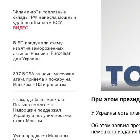
"Фламинго" и топливные
склады: РФ нанесла мощный
удар по объектам ВСУ
ВИДЕО
В ЕС придумали схему
изъятия замороженных
активов России в Euroclear
для Украины
397 БПЛА за ночь: массовая
атака привела к пожару на
Ильском НПЗ и раненым
ФОТО:
При этом презид
«Там, где бьют москаля,
Польша помогает»:
Навроцкий поддержал
У Украины есть пла
Украину и получил жесткий
ответ Москвы
Об этом заявил пре
немецкого издания
Умер продюсер Мадонны