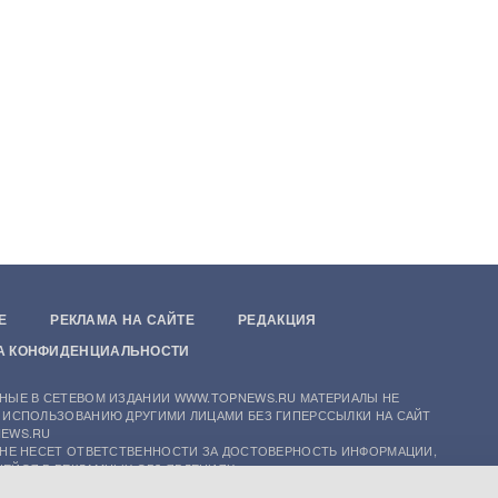
Е
РЕКЛАМА НА САЙТЕ
РЕДАКЦИЯ
А КОНФИДЕНЦИАЛЬНОСТИ
НЫЕ В СЕТЕВОМ ИЗДАНИИ WWW.TOPNEWS.RU МАТЕРИАЛЫ НЕ
 ИСПОЛЬЗОВАНИЮ ДРУГИМИ ЛИЦАМИ БЕЗ ГИПЕРССЫЛКИ НА САЙТ
EWS.RU
 НЕ НЕСЕТ ОТВЕТСТВЕННОСТИ ЗА ДОСТОВЕРНОСТЬ ИНФОРМАЦИИ,
ЕЙСЯ В РЕКЛАМНЫХ ОБЪЯВЛЕНИЯХ