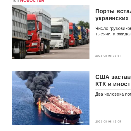
топ
НОВОСТЕЙ
Иск о снятии «Яблока» с
выборов обосновали фото
Порты вста
Бони, кадрами из «Войны и
украинских
мира» и «вокзалом»
ChatGPT
Число грузовико
тысячи, а ожида
В Екатеринбурге склад
Wildberries загорелся после
атаки БПЛА ВСУ
ВИДЕО
2026-08-08 08:51
Премьер Литвы осадил
министра обороны после
заявлений об угрозе со
США застави
стороны России
КТК и инос
Польша сделала шаг к
Два человека по
прямому конфликту?
Сикорский предложил
сбивать ракеты РФ над
Украиной — Москва ответила
2026-08-08 12:05
СК возбудил уголовное дело
против журналистки