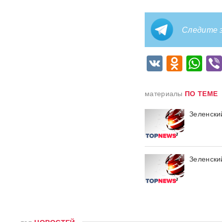
Москва»: МЧС объяснило
причину похожего на взрыв
мощного хлопка
Следите з
Крупнейшая нефтяная
операция РФ в обход ЕС
VK
Odnok
Wh
началась: флотилия везет
груз на $500 млн
материалы
ПО ТЕМЕ
Физики впервые
зафиксировали
Зеленски
«отрицательное время»
Термобарический
"будильник" для ВСУ: ВС РФ
ударили по Одессе и
Зеленски
Запорожью
ВИДЕО
Зеленский объявил о
«специальной санкционной
операции» против России