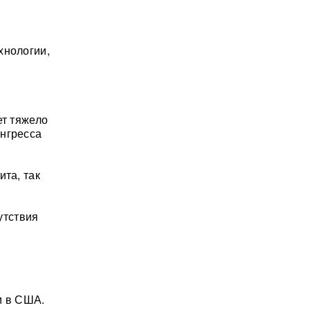
хнологии,
ет тяжело
онгресса
ита, так
утствия
м в США.