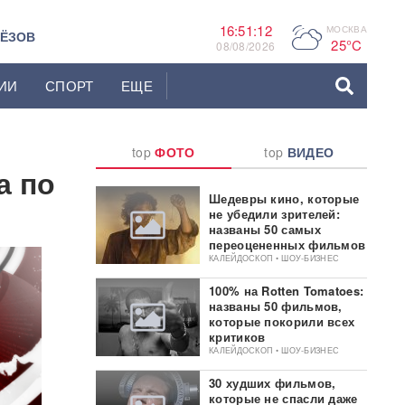
16:51:13
МОСКВА
P
ЬЁЗОВ
25°C
08/08/2026
ИИ
СПОРТ
ЕЩЕ
top
ФОТО
top
ВИДЕО
а по
Шедевры кино, которые
не убедили зрителей:
названы 50 самых
переоцененных фильмов
КАЛЕЙДОСКОП • ШОУ-БИЗНЕС
100% на Rotten Tomatoes:
названы 50 фильмов,
которые покорили всех
критиков
КАЛЕЙДОСКОП • ШОУ-БИЗНЕС
30 худших фильмов,
которые не спасли даже