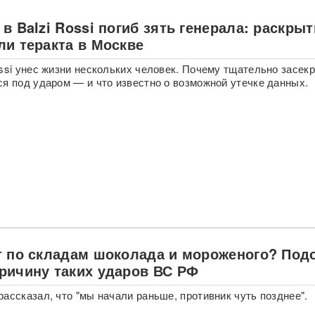
в Balzi Rossi погиб зять генерала: раскры
ли теракта в Москве
ossi унес жизни нескольких человек. Почему тщательно засек
ся под ударом — и что известно о возможной утечке данных.
т по складам шоколада и мороженого? Под
ричину таких ударов ВС РФ
рассказал, что "мы начали раньше, противник чуть позднее".