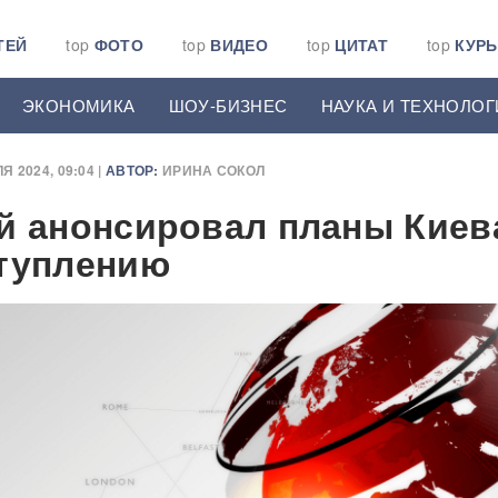
ТЕЙ
top
ФОТО
top
ВИДЕО
top
ЦИТАТ
top
КУР
ЭКОНОМИКА
ШОУ-БИЗНЕС
НАУКА И ТЕХНОЛОГ
Я 2024, 09:04 |
АВТОР:
ИРИНА СОКОЛ
й анонсировал планы Киев
туплению