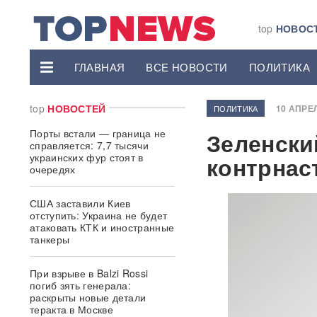
top
НОВОС
ГЛАВНАЯ
ВСЕ НОВОСТИ
ПОЛИТИКА
top
НОВОСТЕЙ
10 АПРЕЛ
ПОЛИТИКА
Порты встали — граница не
Зеленски
справляется: 7,7 тысячи
украинских фур стоят в
контрнас
очередях
США заставили Киев
отступить: Украина не будет
атаковать КТК и иностранные
танкеры
При взрыве в Balzi Rossi
погиб зять генерала:
раскрыты новые детали
теракта в Москве