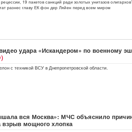
 рецессии, 19 пакетов санкций ради золотых унитазов олигархов
тат разнес главу ЕК фон дер Ляйен перед всем миром
видео удара «Искандером» по военному э
)
лон с техникой ВСУ в Днепропетровской области.
ышала вся Москва»: МЧС объяснило причи
а взрыв мощного хлопка