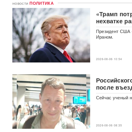
друг Усольцевых получил от
новости
ПОЛИТИКА
них загадочное послание
«Трамп пот
нехватке ра
«Работа не прекращается ни
на минуту»: Sky News
показал подземный завод
Президент США о
дронов на Украине, где
Ираном.
выпускают 200 БПЛА в сутки
Масштабный сбой интернета
произошел по всей России:
2026-08-06 10:54
перестали открываться
сайты и приложения
Российског
Россия бьет по складам
после въез
шоколада и мороженого?
Подоляка объяснил причину
Сейчас ученый н
таких ударов ВС РФ
88 дронов за ночь:
Ярославль пережил
крупнейшую атаку БПЛА ВСУ
2026-08-06 08:35
с начала СВО