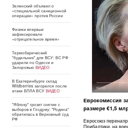
Зеленский объявил о
«специальной санкционной
операции» против России
Физики впервые
зафиксировали
«отрицательное время»
Термобарический
"будильник" для ВСУ: ВС РФ
ударили по Одессе и
Запорожью
ВИДЕО
В Екатеринбурге склад
Wildberries загорелся после
ФОТО:
атаки БПЛА ВСУ
ВИДЕО
Еврокомиссия за
"Яблоку" грозит снятие с
размере €1,5 мл
выборов в Госдуму: "Родина"
обратилась в Верховный суд
РФ
Евросоюз перенапра
Прибалтики, на вое