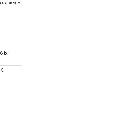
о сильном
сь:
ЕС