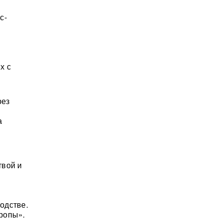
с-
х с
рез
а
твой и
одстве.
ропы».