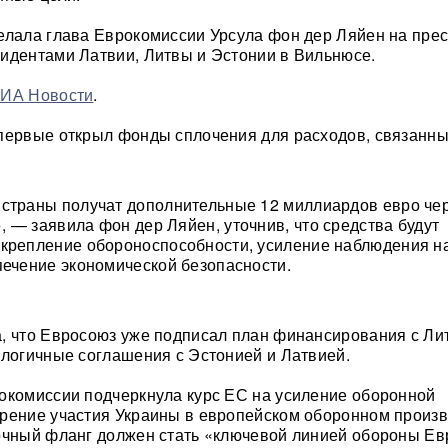
елала глава Еврокомиссии Урсула фон дер Ляйен на прес
идентами Латвии, Литвы и Эстонии в Вильнюсе.
ИА Новости
.
первые открыл фонды сплочения для расходов, связанны
страны получат дополнительные 12 миллиардов евро че
 — заявила фон дер Ляйен, уточнив, что средства будут
крепление обороноспособности, усиление наблюдения н
печение экономической безопасности.
, что Евросоюз уже подписал план финансирования с Ли
алогичные соглашения с Эстонией и Латвией.
окомиссии подчеркнула курс ЕС на усиление оборонной
рение участия Украины в европейском оборонном произв
очный фланг должен стать «ключевой линией обороны Ев