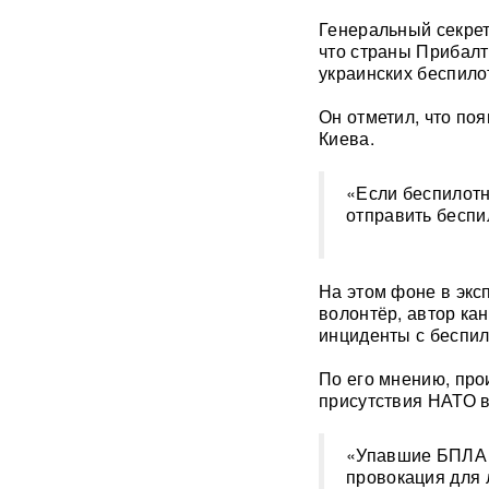
Москве обернулся
Генеральный секрет
скандалом: певцу пришлось
что страны Прибалт
объясняться перед
украинских беспило
зрителями
ВИДЕО
Он отметил, что по
С баллистикой для Украины:
Киева.
в РФ прибыло
подразделение ракетчиков
КНДР
«Если беспилотн
отправить беспи
Опубликовано откровенное
письмо Дианы Шурыгиной из
СИЗО
На этом фоне в экс
волонтёр, автор ка
Bloomberg: в
инциденты с беспил
киберкомандовании США за
месяц пять человек
По его мнению, про
покончили с жизнью
присутствия НАТО в
В "Москве-Сити" задержаны
сотрудники мошеннических
«Упавшие БПЛА н
криптообменников
провокация для 