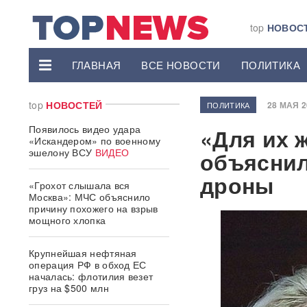
top
НОВОС
ГЛАВНАЯ
ВСЕ НОВОСТИ
ПОЛИТИКА
top
НОВОСТЕЙ
28 МАЯ 20
ПОЛИТИКА
Появилось видео удара
«Для их 
«Искандером» по военному
эшелону ВСУ
ВИДЕО
объяснил
дроны
«Грохот слышала вся
Москва»: МЧС объяснило
причину похожего на взрыв
мощного хлопка
Крупнейшая нефтяная
операция РФ в обход ЕС
началась: флотилия везет
груз на $500 млн