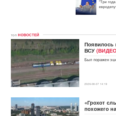
"Три года
стрельбы в школе
ВИДЕО
евродепу
310 баллов ЕГЭ — и без
бюджета: почему отличники
не смогли поступить в
топовые вузы
топ
НОВОСТЕЙ
Раскрыта схема массовой
Появилось 
атаки БПЛА ВСУ на Россию
ВСУ
(ВИДЕО
Федоров дал Зеленскому 12
Был поражен эше
дней, чтобы добром вернуть
его в кресло министра
обороны
«Генералы новой волны»:
2026-08-07 14:19
кто пришел на ключевые
посты в МО и почему их
выбрал Путин
«Грохот сл
похожего н
Драка члена сборной РФ по
вольной борьбе с