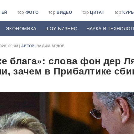
ТЕЙ
top
ФОТО
top
ВИДЕО
top
ЦИТАТ
top
КУР
ЭКОНОМИКА
ШОУ-БИЗНЕС
НАУКА И ТЕХНОЛОГ
26, 09:33 |
АВТОР:
ВАДИМ АРДОВ
же блага»: слова фон дер Л
и, зачем в Прибалтике сби