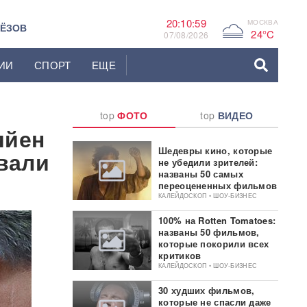
20:11:00
МОСКВА
G
ЬЁЗОВ
24°C
07/08/2026
ИИ
СПОРТ
ЕЩЕ
top
ФОТО
top
ВИДЕО
яйен
Шедевры кино, которые
вали
не убедили зрителей:
названы 50 самых
переоцененных фильмов
КАЛЕЙДОСКОП • ШОУ-БИЗНЕС
100% на Rotten Tomatoes:
названы 50 фильмов,
которые покорили всех
критиков
КАЛЕЙДОСКОП • ШОУ-БИЗНЕС
30 худших фильмов,
которые не спасли даже