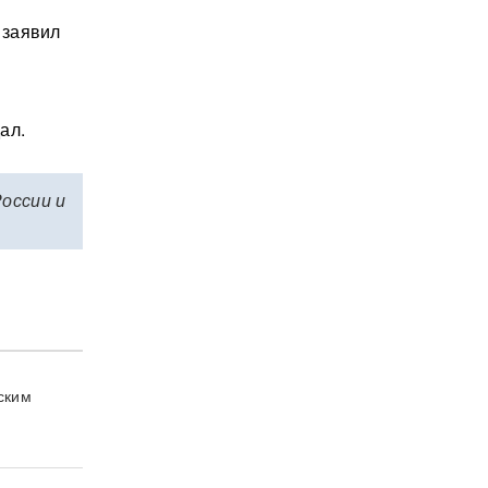
 заявил
ал.
России и
ским