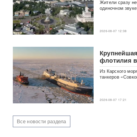
охранниками попала на
Жители сразу не
видео
ВИДЕО
одиночном звуке
Клава Кока и Дима
Масленников сыграли
2026-08-07 12:38
тайную свадьбу
ФОТО
«Первый сценарий уже
Крупнейшая
запущен»: в России назвали
три варианта, после которых
флотилия ве
Киеву будет не до терактов
Из Карского мо
танкеров «Совко
«У Путина лопнуло
терпение»: Россия взяла под
контроль Черное море
2026-08-07 17:21
«93 метра под землей»:
Зеленского спрятали в
бункер после мощного удара
по Киеву
Все новости раздела
"Мешали жить проблемы":