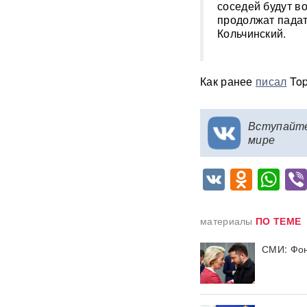
соседей будут во
продолжат падат
Подкоп под Европу: в Литве
обнаружили уже 12
Кольчинский.
подземных тоннелей из
Беларуси
Как ранее
писал
Top
Единственный в России
завод тест-полосок для
диабетиков остановился
после уголовных дел против
Вступайт
руководства
мире
«Это не провал»:
VK
Odnok
Wh
BadComedian объяснил,
почему на премьере
«Колобка» оказались пустые
кинозалы
материалы
ПО ТЕМЕ
Трамп запретил "родильный
СМИ: Фон
туризм" в США
В Таиланде 7 человек
погибли в результате