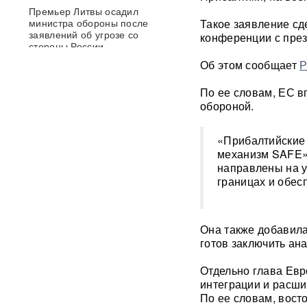
Премьер Литвы осадил
министра обороны после
Такое заявление сд
заявлений об угрозе со
конференции с през
стороны России
Об этом сообщает
Р
Польша сделала шаг к
прямому конфликту?
По ее словам, ЕС в
Сикорский предложил
обороной.
сбивать ракеты РФ над
Украиной — Москва ответила
«Прибалтийские 
механизм SAFE»,
СК возбудил уголовное дело
направлены на у
против журналистки
границах и обес
Катерины Гордеевой*: ее
могут объявить в
международный розыск
Она также добавила
След НАТО в атаках по
готов заключить ан
России: хакеры заявили о
раскрытии источника
Отдельно глава Евр
координат для ударов ВСУ
интеграции и расши
По ее словам, вост
Концерт Димы Билана в