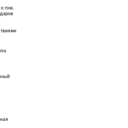
о том,
ударов
ствиями
ела
енный
.
нная