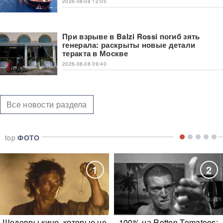
2026-08-08 12:05
При взрыве в Balzi Rossi погиб зять
генерала: раскрыты новые детали
теракта в Москве
2026-08-08 09:40
Все новости раздела
top
ФОТО
1
2
Шедевры кино, которые не
100% на Rotten Tomatoes: