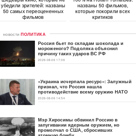
убедили зрителей: названы
названы 50 фильмов,
50 самых переоцененных
которые покорили всех
фильмов
критиков
новости
ПОЛИТИКА
Россия бьет по складам шоколада и
мороженого? Подоляка объяснил
причину таких ударов ВС РФ
2026-08-06 17:06
«Украина исчерпала ресурс»: Залужный
признал, что Россия нашла
противодействие всему оружию НАТО
2026-08-06 14:54
Мэр Хиросимы обвинил Россию в
запугивании ядерным оружием, но
промолчал о США, сбросивших
атомную бомбу