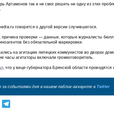
орь Артамонов так и не смог решить ни одну из этих проб
.
edia.ru говорится о другой версии случившегося.
, причина проверки — данные, которые журналисты бюлл
-иноагентов без обязательной маркировки.
ались на агитацию липецких коммунистов во дворах домо
ние часы агитаторы включали громкоговоритель.
ал
, что у вице-губернатора Брянской области проводятся 
 за событиями дня в нашем паблик-аккаунте в
Twitter
lassniki
atsApp
Viber
Telegram