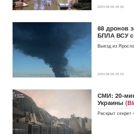
После убийства брата и
сестры в Паттайе Таиланд
2026-08-06 08:28
направил России особое
письмо
88 дронов 
После атаки на Wildberries
БПЛА ВСУ с
ритейлеры меняют правила
доставки: что будет с ценами
Выезд из Яросла
«Он может говорить и с
Путиным, и с Зеленским»:
названа новая неожиданная
фигура для переговоров по
2026-08-06 09:03
Украине
У гольф-клуба Трампа
СМИ: 20-ми
задержали мужчину с
оружием и записями о Белом
Украины
(В
доме
Раскрыт секрет 
«Глупость и
безответственность»:
генералитет РФ