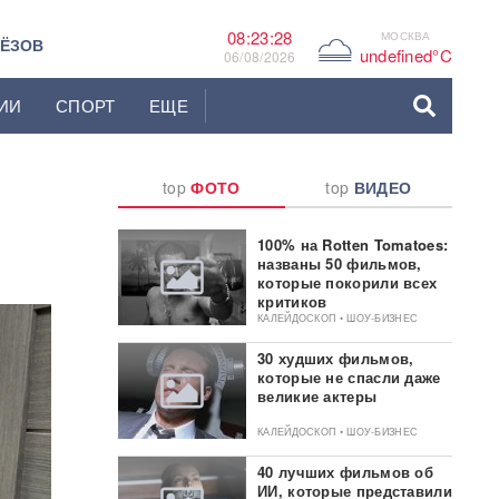
08:23:29
МОСКВА
G
ЬЁЗОВ
undefined°C
06/08/2026
ИИ
СПОРТ
ЕЩЕ
top
ФОТО
top
ВИДЕО
100% на Rotten Tomatoes:
названы 50 фильмов,
которые покорили всех
критиков
КАЛЕЙДОСКОП • ШОУ-БИЗНЕС
30 худших фильмов,
которые не спасли даже
великие актеры
КАЛЕЙДОСКОП • ШОУ-БИЗНЕС
40 лучших фильмов об
ИИ, которые представили