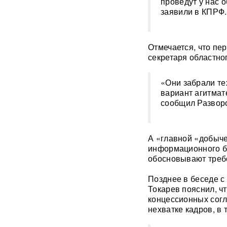
проведут у нас 
«Уралдронзавода»
(ФОТО,
заявили в КПРФ.
ВИДЕО)
Китай впервые показал
Отмечается, что пе
кадры имитации нанесения
секретаря областно
ядерного авиаудара
ВИДЕО
«Они забрали те
В Москве пенсионерка -
жертва «схемы Долиной»
вариант агитмат
подожгла себя на глазах у
сообщил Развор
приставов
ВИДЕО
«Горит дело всей моей
А «главной «добыче
жизни»: ВС РФ ударили по
информационного б
крупнейшему складу
обосновывают требо
маркетплейса Rozetka в
Броварах после атаки на
Wildberries
ВИДЕО
Позднее в беседе с
Токарев пояснил, ч
концессионных согл
Над Тульской областью
сбили более 100 БПЛА: горит
нехватке кадров, в 
склад Wildberries в Алексине