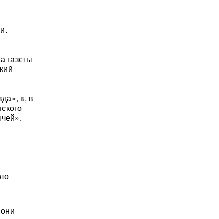
и.
а газеты
цкий
да», в, в
нского
ычей».
ыло
 они