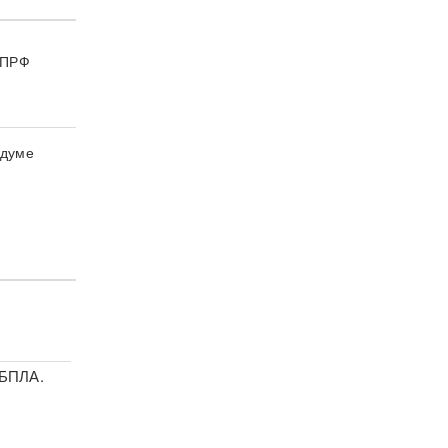
 КПРФ
сдуме
 БПЛА.