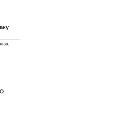
аку
онов.
ВО