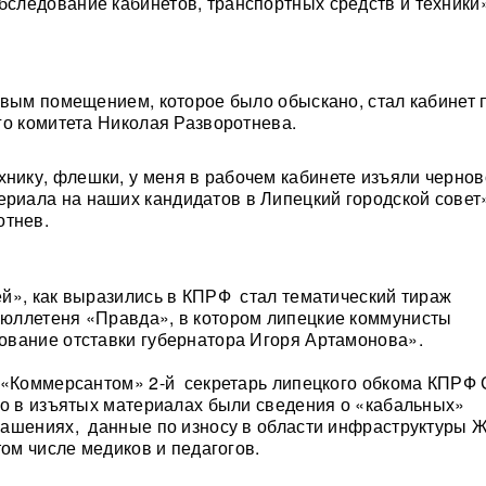
обследование кабинетов, транспортных средств и техники
рвым помещением, которое было обыскано, стал кабинет 
го комитета Николая Разворотнева.
хнику, флешки, у меня в рабочем кабинете изъяли черно
ериала на наших кандидатов в Липецкий городской совет
отнев.
й», как выразились в КПРФ стал тематический тираж
юллетеня «Правда», в котором липецкие коммунисты
вание отставки губернатора Игоря Артамонова».
 «Коммерсантом» 2-й секретарь липецкого обкома КПРФ 
то в изъятых материалах были сведения о «кабальных»
ашениях, данные по износу в области инфраструктуры 
том числе медиков и педагогов.