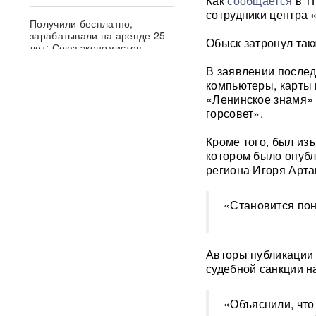
Как
сообщается
в Т
сотрудники центра 
Получили бесплатно,
зарабатывали на аренде 25
Обыск затронул так
лет: Союз экономистов
вернет государству 839 млн
В заявлении послед
рублей за особняк на
Тверской
компьютеры, карты 
«Ленинское знамя» 
горсовет».
Российского историка Артема
Кирпиченка задержали сразу
Кроме того, был из
после въезда в Израиль
котором было опубл
региона Игоря Арта
"Атакуют все подряд": Киев в
шоке от ответа Москвы на
"операцию принуждения"
«Становится пон
«Начнутся серьезные
проблемы»: эксперт раскрыл,
Авторы публикации 
когда ослабнут атаки БПЛА
судебной санкции н
ВСУ
Под Екатеринбургом
«Объяснили, что
взорвали Mercedes главы