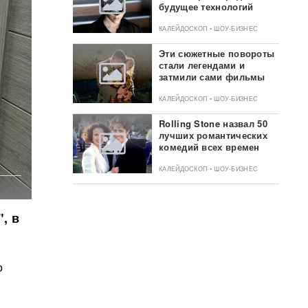
будущее технологий
КАЛЕЙДОСКОП • ШОУ-БИЗНЕС
Эти сюжетные повороты
стали легендами и
затмили сами фильмы
КАЛЕЙДОСКОП • ШОУ-БИЗНЕС
Rolling Stone назвал 50
лучших романтических
комедий всех времен
КАЛЕЙДОСКОП • ШОУ-БИЗНЕС
, в
о