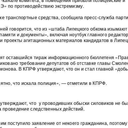
Г-канале комитета, в помещения прибыли полицейские и
«Э» по противодействию экстремизму.
же транспортные средства, сообщила пресс-служба парти
ней говорится, что из «штаба Липецкого обкома изымают
памяти и документы», включая ноутбук главного редактор
и проекты агитационных материалов кандидатов в Липе
ъят оставшийся тираж информационного бюллетеня «Прав
иковано требование депутатов об отставке главы Смоле
монова. В КПРФ утверждают, что он и стал главной «доб
ятно, что искала полиция», — отметили в КПРФ.
утверждают, что у проводивших обыски силовиков не б
а проведение следственных действий.
 им поступило заявление от некоего гражданина, поэтому