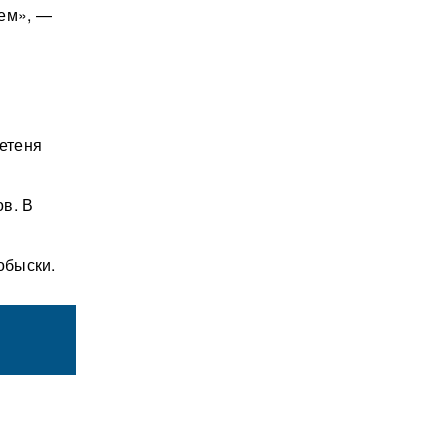
лем», —
етеня
в. В
обыски.