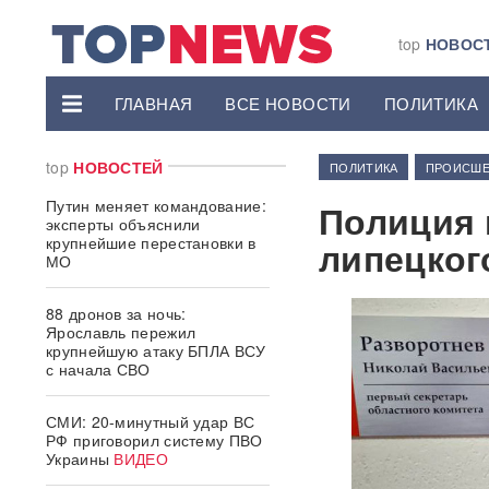
top
НОВОС
ГЛАВНАЯ
ВСЕ НОВОСТИ
ПОЛИТИКА
top
НОВОСТЕЙ
ПОЛИТИКА
ПРОИСШЕ
Путин меняет командование:
Полиция 
эксперты объяснили
крупнейшие перестановки в
липецког
МО
88 дронов за ночь:
Ярославль пережил
крупнейшую атаку БПЛА ВСУ
с начала СВО
СМИ: 20-минутный удар ВС
РФ приговорил систему ПВО
Украины
ВИДЕО