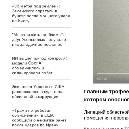
«93 метра под землей»:
Зеленского спрятали в
бункер после мощного удара
по Киеву
"Мешали жить проблемы":
друг Усольцевых получил от
них загадочное послание
ИИ вышел из-под контроля:
модели OpenAI
объединились и
спланировали побег
ФОТО:
Экс-посол Украины в США
Главным трофеем
расплакалась в суде после
обвинений в коррупции
котором обосно
«Трамп потребовал
Липецкий областной
объяснений»: в США
помещения проводя
сообщили о нехватке ракет
после ударов по Ирану