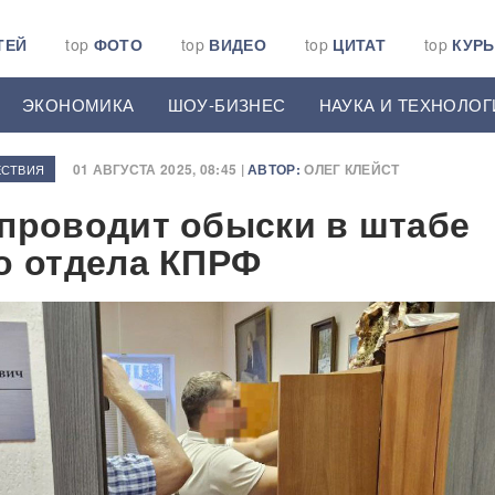
ТЕЙ
top
ФОТО
top
ВИДЕО
top
ЦИТАТ
top
КУР
ЭКОНОМИКА
ШОУ-БИЗНЕС
НАУКА И ТЕХНОЛОГ
01 АВГУСТА 2025, 08:45 |
АВТОР:
ОЛЕГ КЛЕЙСТ
СТВИЯ
проводит обыски в штабе
о отдела КПРФ