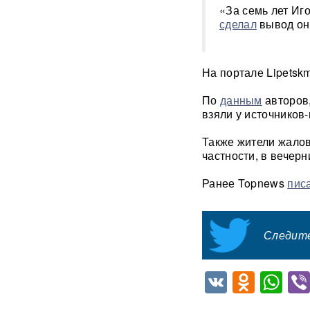
«За семь лет Иг
Уехавший из России экс-зам
сделал
вывод он
Набиуллиной объявлен в
розыск по делу о хищении
4,3 млрд рублей из АСВ
На портале Lipetskm
Массовый сбой VPN в РФ:
По
данным
авторов
более 20 сервисов
испытывают проблемы —
взяли у источников
названы причины
Также жители жалов
частности, в вечер
Пожары и утечка аммиака:
ВС РФ нанесли
массированный удар по
Ранее Topnews
пис
Киеву
ВИДЕО
После атаки ВСУ в
Следите
Домодедово ликвидируют
разлив химикатов
VK
Odnok
Wh
«Убить нормальную
экономику — значит убить
страну»: Собянин выступил