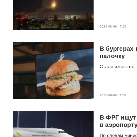
"Яблоку" грозит снятие с
выборов в Госдуму: "Родина"
обратилась в Верховный суд
2026-08-06 17:06
РФ
В "Москве-Сити" задержаны
В бургерах
сотрудники мошеннических
криптообменников
палочку
Стало известно,
Подкоп под Европу: в Литве
обнаружили уже 12
подземных тоннелей из
Беларуси
2026-08-06 12:51
Единственный в России
завод тест-полосок для
диабетиков остановился
после уголовных дел против
В ФРГ ищут
руководства
в аэропорт
«Это не провал»:
По словам минис