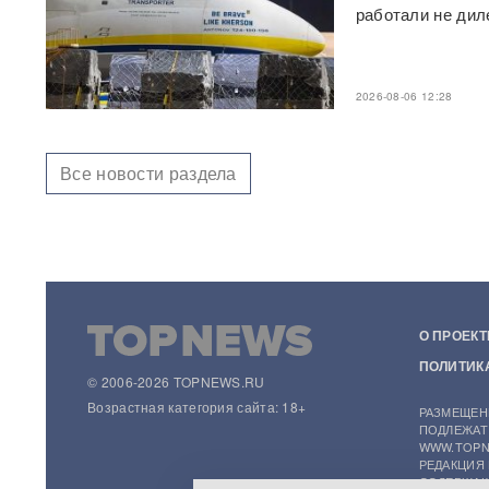
BadComedian объяснил,
работали не дил
почему на премьере
«Колобка» оказались пустые
кинозалы
2026-08-06 12:28
Трамп запретил "родильный
туризм" в США
Все новости раздела
В Таиланде 7 человек
погибли в результате
стрельбы в школе
ВИДЕО
310 баллов ЕГЭ — и без
бюджета: почему отличники
не смогли поступить в
топовые вузы
О ПРОЕКТ
ПОЛИТИК
Раскрыта схема массовой
© 2006-2026 TOPNEWS.RU
атаки БПЛА ВСУ на Россию
Возрастная категория сайта: 18+
РАЗМЕЩЕН
ПОДЛЕЖАТ
WWW.TOPN
Федоров дал Зеленскому 12
РЕДАКЦИЯ
дней, чтобы добром вернуть
СОДЕРЖАЩ