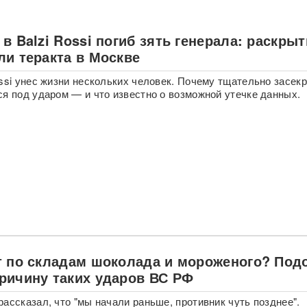
в Balzi Rossi погиб зять генерала: раскры
ли теракта в Москве
ossi унес жизни нескольких человек. Почему тщательно засек
ся под ударом — и что известно о возможной утечке данных.
т по складам шоколада и мороженого? Под
ричину таких ударов ВС РФ
рассказал, что "мы начали раньше, противник чуть позднее".