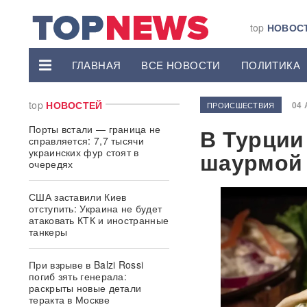
top
НОВОС
ГЛАВНАЯ
ВСЕ НОВОСТИ
ПОЛИТИКА
top
НОВОСТЕЙ
04 
ПРОИСШЕСТВИЯ
Порты встали — граница не
В Турции
справляется: 7,7 тысячи
украинских фур стоят в
шаурмой
очередях
США заставили Киев
отступить: Украина не будет
атаковать КТК и иностранные
танкеры
При взрыве в Balzi Rossi
погиб зять генерала:
раскрыты новые детали
теракта в Москве