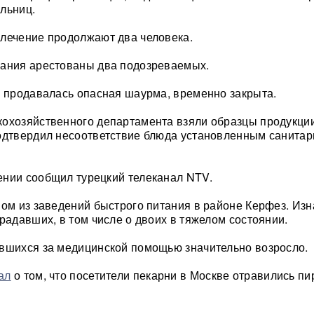
льниц.
лечение продолжают два человека.
вания арестованы два подозреваемых.
е продавалась опасная шаурма, временно закрыта.
охозяйственного департамента взяли образцы продукци
подтвердил несоответствие блюда установленным санита
нии сообщил турецкий телеканал NTV.
ном из заведений быстрого питания в районе Керфез. Из
традавших, в том числе о двоих в тяжелом состоянии.
вшихся за медицинской помощью значительно возросло.
ал
о том, что посетители пекарни в Москве отравились п