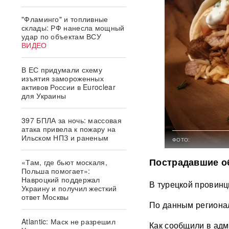
"Фламинго" и топливные
склады: РФ нанесла мощный
удар по объектам ВСУ
ВИДЕО
В ЕС придумали схему
изъятия замороженных
активов России в Euroclear
для Украины
397 БПЛА за ночь: массовая
атака привела к пожару на
Ильском НПЗ и раненым
ФОТО:
Пострадавшие о
«Там, где бьют москаля,
Польша помогает»:
Навроцкий поддержал
В турецкой провинц
Украину и получил жесткий
ответ Москвы
По данным регионал
Atlantic: Маск не разрешил
Как сообщили в ад