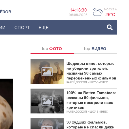
14:13:31
МОСКВА
P
ЬЁЗОВ
25°C
08/08/2026
ИИ
СПОРТ
ЕЩЕ
top
ФОТО
top
ВИДЕО
Шедевры кино, которые
не убедили зрителей:
названы 50 самых
переоцененных фильмов
КАЛЕЙДОСКОП • ШОУ-БИЗНЕС
100% на Rotten Tomatoes:
названы 50 фильмов,
которые покорили всех
критиков
КАЛЕЙДОСКОП • ШОУ-БИЗНЕС
30 худших фильмов,
которые не спасли даже