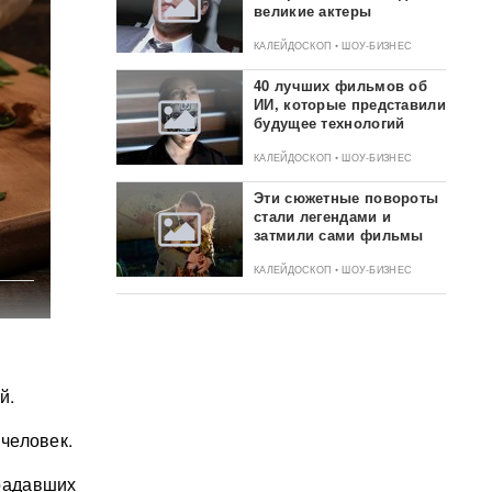
великие актеры
КАЛЕЙДОСКОП • ШОУ-БИЗНЕС
40 лучших фильмов об
ИИ, которые представили
будущее технологий
КАЛЕЙДОСКОП • ШОУ-БИЗНЕС
Эти сюжетные повороты
стали легендами и
затмили сами фильмы
КАЛЕЙДОСКОП • ШОУ-БИЗНЕС
й.
человек.
радавших