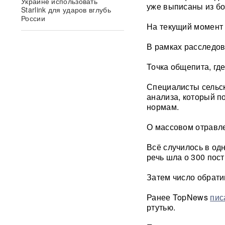
Украине использовать
уже выписаны из бо
Starlink для ударов вглубь
России
На текущий момент 
Умер продюсер Мадонны
В рамках расследо
Уильям Орбит: он хотел
выпустить продолжение «Ray
Точка общепита, гд
of Light»
Специалисты сельск
Появилось видео удара
анализа, который 
«Искандером» по военному
нормам.
эшелону ВСУ
ВИДЕО
О массовом отравле
"Террор в чистом виде": БЭК
ВСУ атаковал пляж в Ялте
Всё случилось в од
ФОТО
речь шла о 300 пос
«Грохот слышала вся
Затем число обрати
Москва»: МЧС объяснило
причину похожего на взрыв
Ранее TopNews
пис
мощного хлопка
ртутью.
Крупнейшая нефтяная