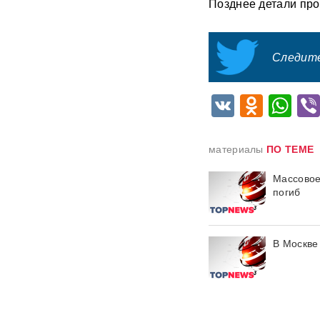
Позднее детали пр
операция РФ в обход ЕС
началась: флотилия везет
груз на $500 млн
Следите
Физики впервые
зафиксировали
«отрицательное время»
VK
Odnok
Wh
Термобарический
"будильник" для ВСУ: ВС РФ
материалы
ПО ТЕМЕ
ударили по Одессе и
Запорожью
ВИДЕО
Массовое
погиб
Зеленский объявил о
«специальной санкционной
операции» против России
В Москве
Иск о снятии «Яблока» с
выборов обосновали фото
Бони, кадрами из «Войны и
мира» и «вокзалом»
ChatGPT