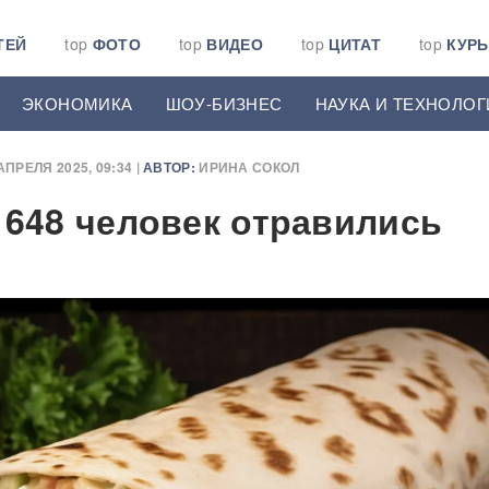
ТЕЙ
top
ФОТО
top
ВИДЕО
top
ЦИТАТ
top
КУР
ЭКОНОМИКА
ШОУ-БИЗНЕС
НАУКА И ТЕХНОЛОГ
АПРЕЛЯ 2025, 09:34 |
АВТОР:
ИРИНА СОКОЛ
 648 человек отравились