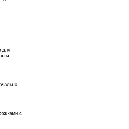
и для
рным
начально
ирожками с