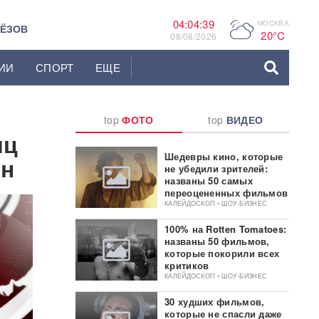
04:04:40
МОСКВА
P
ЬЁЗОВ
20°C
08/08/2026
ИИ
СПОРТ
ЕЩЕ
top
ФОТО
top
ВИДЕО
иц
Шедевры кино, которые
ин
не убедили зрителей:
названы 50 самых
переоцененных фильмов
КАЛЕЙДОСКОП • ШОУ-БИЗНЕС
100% на Rotten Tomatoes:
названы 50 фильмов,
которые покорили всех
критиков
КАЛЕЙДОСКОП • ШОУ-БИЗНЕС
30 худших фильмов,
которые не спасли даже