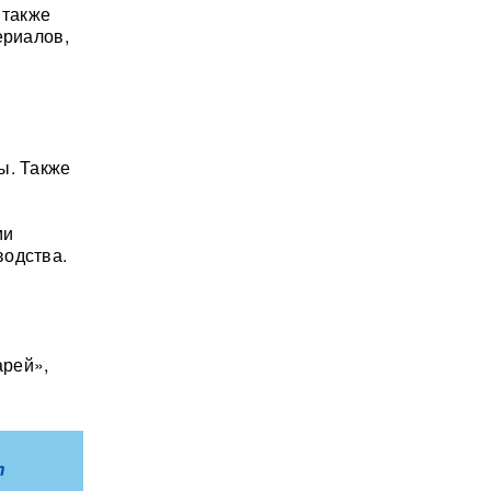
 также
ериалов,
ы. Также
ми
водства.
арей»,
m