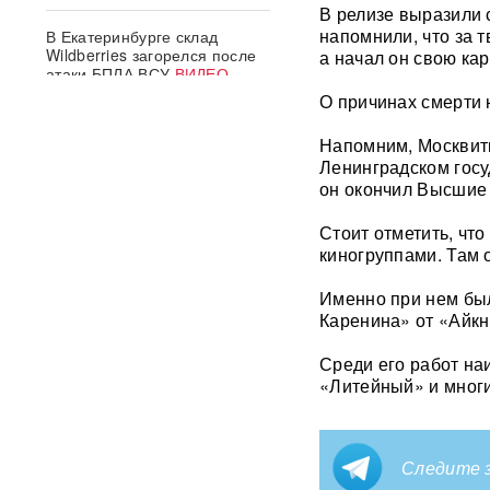
В релизе выразили 
напомнили, что за 
В Екатеринбурге склад
Wildberries загорелся после
а начал он свою ка
атаки БПЛА ВСУ
ВИДЕО
О причинах смерти 
Премьер Литвы осадил
Напомним, Москвит
министра обороны после
заявлений об угрозе со
Ленинградском госу
стороны России
он окончил Высшие 
Стоит отметить, чт
Польша сделала шаг к
прямому конфликту?
киногруппами. Там 
Сикорский предложил
сбивать ракеты РФ над
Именно при нем был
Украиной — Москва ответила
Каренина» от «Айк
СК возбудил уголовное дело
Среди его работ на
против журналистки
«Литейный» и многи
Катерины Гордеевой*: ее
могут объявить в
международный розыск
Следите з
След НАТО в атаках по