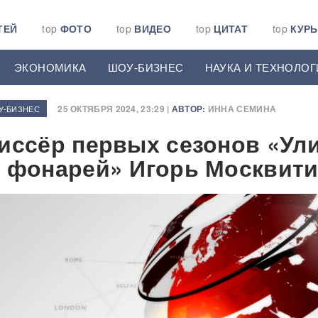
ТЕЙ
top
ФОТО
top
ВИДЕО
top
ЦИТАТ
top
КУР
ЭКОНОМИКА
ШОУ-БИЗНЕС
НАУКА И ТЕХНОЛОГ
25 ОКТЯБРЯ 2024, 23:29 |
АВТОР:
ИННА СЕМИНА
У-БИЗНЕС
иссёр первых сезонов «Ул
 фонарей» Игорь Москвит