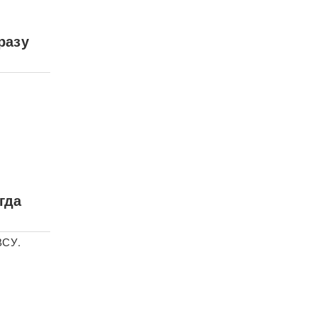
разу
гда
ВСУ.