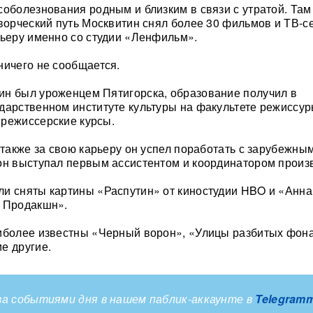
соболезнования родным и близким в связи с утратой. Там
творческий путь Москвитин снял более 30 фильмов и ТВ-с
рьеру именно со студии «Ленфильм».
ничего не сообщается.
ин был уроженцем Пятигорска, образование получил в
дарственном институте культуры на факультете режиссур
режиссерские курсы.
о также за свою карьеру он успел поработать с зарубежны
он выступал первым ассистентом и координатором произ
и сняты картины «Распутин» от киностудии HBO и «Анна
н Продакшн».
иболее известны «Черный ворон», «Улицы разбитых фон
е другие.
а событиями дня в нашем паблик-аккаунте в
Telegram