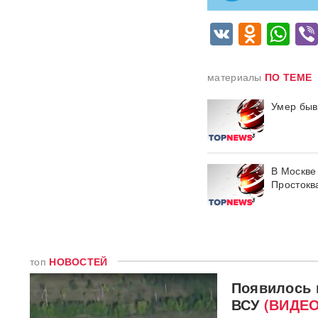
России: хакеры заявили о
раскрытии источника
VK
Odnok
Wh
координат для ударов ВСУ
Концерт Димы Билана в
материалы
ПО ТЕМЕ
Москве обернулся
скандалом: певцу пришлось
объясняться перед
Умер быв
зрителями
ВИДЕО
С баллистикой для Украины:
в РФ прибыло
В Москве
подразделение ракетчиков
Простокв
КНДР
Опубликовано откровенное
письмо Дианы Шурыгиной из
СИЗО
топ
НОВОСТЕЙ
Bloomberg: в
Появилось 
киберкомандовании США за
ВСУ
(ВИДЕО
месяц пять человек
покончили с жизнью