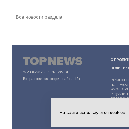
«У Путина лопнуло
терпение»: Россия взяла под
контроль Черное море
Все новости раздела
«93 метра под землей»:
Зеленского спрятали в
бункер после мощного удара
по Киеву
"Мешали жить проблемы":
друг Усольцевых получил от
О ПРОЕКТ
них загадочное послание
ПОЛИТИК
© 2006-2026 TOPNEWS.RU
«Работа не прекращается ни
Возрастная категория сайта: 18+
РАЗМЕЩЕН
на минуту»: Sky News
ПОДЛЕЖАТ
показал подземный завод
WWW.TOPN
дронов на Украине, где
РЕДАКЦИЯ
выпускают 200 БПЛА в сутки
СОДЕРЖАЩ
НА САЙТЕ
Масштабный сбой интернета
На сайте используются cookies.
(ИНФОРМА
произошел по всей России:
СБОРА, С
перестали открываться
ПРЕДПОЧТ
сайты и приложения
ТЕРРИТОР