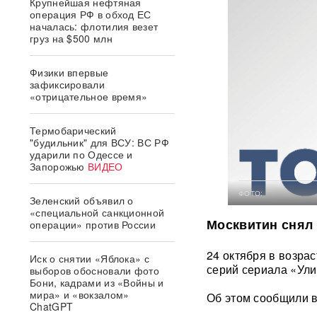
Крупнейшая нефтяная
операция РФ в обход ЕС
началась: флотилия везет
груз на $500 млн
Физики впервые
зафиксировали
«отрицательное время»
Термобарический
"будильник" для ВСУ: ВС РФ
ударили по Одессе и
Запорожью
ВИДЕО
ФОТО:
Зеленский объявил о
«специальной санкционной
Москвитин снял 
операции» против России
24 октября в возра
Иск о снятии «Яблока» с
серий сериала «Ул
выборов обосновали фото
Бони, кадрами из «Войны и
мира» и «вокзалом»
Об этом сообщили в
ChatGPT