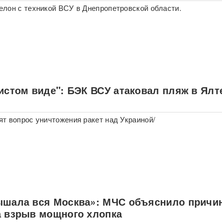
лон с техникой ВСУ в Днепропетровской области.
истом виде": БЭК ВСУ атаковал пляж в Ялт
т вопрос уничтожения ракет над Украиной/
ышала вся Москва»: МЧС объяснило причи
а взрыв мощного хлопка