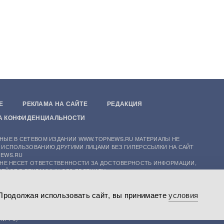
Е
РЕКЛАМА НА САЙТЕ
РЕДАКЦИЯ
А КОНФИДЕНЦИАЛЬНОСТИ
НЫЕ В СЕТЕВОМ ИЗДАНИИ WWW.TOPNEWS.RU МАТЕРИАЛЫ НЕ
 ИСПОЛЬЗОВАНИЮ ДРУГИМИ ЛИЦАМИ БЕЗ ГИПЕРССЫЛКИ НА САЙТ
EWS.RU
 НЕ НЕСЕТ ОТВЕТСТВЕННОСТИ ЗА ДОСТОВЕРНОСТЬ ИНФОРМАЦИИ,
ЕЙСЯ В РЕКЛАМНЫХ ОБЪЯВЛЕНИЯХ
 TOPNEWS.RU ПРИМЕНЯЮТСЯ РЕКОМЕНДАТЕЛЬНЫЕ ТЕХНОЛОГИИ
 Продолжая использовать сайт, вы принимаете
условия
ЦИОННЫЕ ТЕХНОЛОГИИ ПРЕДОСТАВЛЕНИЯ ИНФОРМАЦИИ НА ОСНОВЕ
ИСТЕМАТИЗАЦИИ И АНАЛИЗА СВЕДЕНИЙ, ОТНОСЯЩИХСЯ К
ЕНИЯМ ПОЛЬЗОВАТЕЛЕЙ СЕТИ "ИНТЕРНЕТ", НАХОДЯЩИХСЯ НА
ИИ РФ)