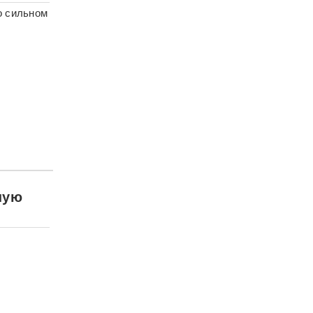
о сильном
ную