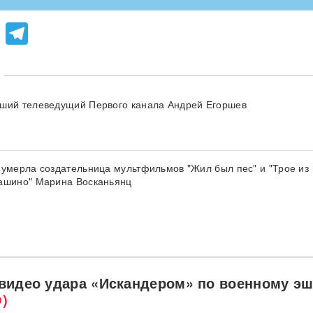
lassniki
atsApp
Viber
Telegram
ший телеведущий Первого канала Андрей Егоршев
 умерла создательница мультфильмов "Жил был пес" и "Трое из
ашино" Марина Восканьянц
видео удара «Искандером» по военному э
)