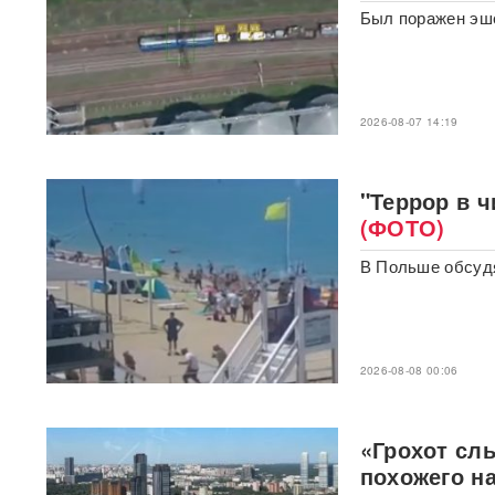
Был поражен эше
"Яблоку" грозит снятие с
выборов в Госдуму: "Родина"
обратилась в Верховный суд
РФ
2026-08-07 14:19
В "Москве-Сити" задержаны
сотрудники мошеннических
"Террор в ч
криптообменников
(ФОТО)
Подкоп под Европу: в Литве
В Польше обсудя
обнаружили уже 12
подземных тоннелей из
Беларуси
Единственный в России
2026-08-08 00:06
завод тест-полосок для
диабетиков остановился
после уголовных дел против
руководства
«Грохот сл
похожего н
«Это не провал»: