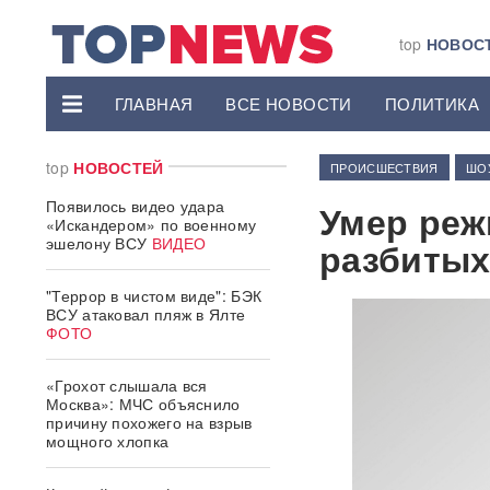
top
НОВОС
ГЛАВНАЯ
ВСЕ НОВОСТИ
ПОЛИТИКА
top
НОВОСТЕЙ
ПРОИСШЕСТВИЯ
ШО
Появилось видео удара
Умер реж
«Искандером» по военному
эшелону ВСУ
ВИДЕО
разбитых
"Террор в чистом виде": БЭК
ВСУ атаковал пляж в Ялте
ФОТО
«Грохот слышала вся
Москва»: МЧС объяснило
причину похожего на взрыв
мощного хлопка