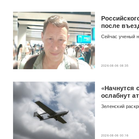
его в кресло министра
обороны
Российског
«Генералы новой волны»:
после въез
кто пришел на ключевые
посты в МО и почему их
Сейчас ученый н
выбрал Путин
Драка члена сборной РФ по
вольной борьбе с
охранниками попала на
2026-08-06 08:35
видео
ВИДЕО
Клава Кока и Дима
«Начнутся 
Масленников сыграли
ослабнут а
тайную свадьбу
ФОТО
Зеленский раскр
«Первый сценарий уже
запущен»: в России назвали
три варианта, после которых
Киеву будет не до терактов
2026-08-06 00:16