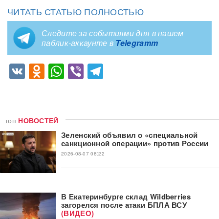
ЧИТАТЬ СТАТЬЮ ПОЛНОСТЬЮ
Следите за событиями дня в нашем
паблик-аккаунте в
Telegramm
VK
Odnoklassniki
WhatsApp
Viber
Telegram
топ
НОВОСТЕЙ
Зеленский объявил о «специальной
санкционной операции» против России
2026-08-07 08:22
В Екатеринбурге склад Wildberries
загорелся после атаки БПЛА ВСУ
(ВИДЕО)