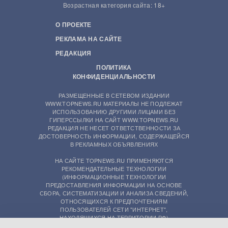
Возрастная категория сайта: 18+
О ПРОЕКТЕ
РЕКЛАМА НА САЙТЕ
РЕДАКЦИЯ
ПОЛИТИКА
КОНФИДЕНЦИАЛЬНОСТИ
РАЗМЕЩЕННЫЕ В СЕТЕВОМ ИЗДАНИИ
WWW.TOPNEWS.RU МАТЕРИАЛЫ НЕ ПОДЛЕЖАТ
ИСПОЛЬЗОВАНИЮ ДРУГИМИ ЛИЦАМИ БЕЗ
ГИПЕРССЫЛКИ НА САЙТ WWW.TOPNEWS.RU
РЕДАКЦИЯ НЕ НЕСЕТ ОТВЕТСТВЕННОСТИ ЗА
ДОСТОВЕРНОСТЬ ИНФОРМАЦИИ, СОДЕРЖАЩЕЙСЯ
В РЕКЛАМНЫХ ОБЪЯВЛЕНИЯХ
НА САЙТЕ TOPNEWS.RU ПРИМЕНЯЮТСЯ
РЕКОМЕНДАТЕЛЬНЫЕ ТЕХНОЛОГИИ
(ИНФОРМАЦИОННЫЕ ТЕХНОЛОГИИ
ПРЕДОСТАВЛЕНИЯ ИНФОРМАЦИИ НА ОСНОВЕ
СБОРА, СИСТЕМАТИЗАЦИИ И АНАЛИЗА СВЕДЕНИЙ,
ОТНОСЯЩИХСЯ К ПРЕДПОЧТЕНИЯМ
ПОЛЬЗОВАТЕЛЕЙ СЕТИ "ИНТЕРНЕТ",
НАХОДЯЩИХСЯ НА ТЕРРИТОРИИ РФ)