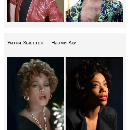
Уитни Хьюстон — Наоми Аки