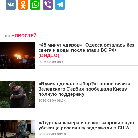
VK
Odnoklassniki
WhatsApp
Viber
Telegram
топ
НОВОСТЕЙ
«45 минут ударов»: Одесса осталась без
света и воды после атаки ВС РФ
(ВИДЕО)
2026-08-09 08:51
«Вучич сделал выбор?»: после визита
Зеленского Сербия пообещала Киеву
полную поддержку
2026-08-09 08:34
«Ледяная камера и цепи»: запросившую
убежище россиянку задержали в США
2026-08-09 08:38