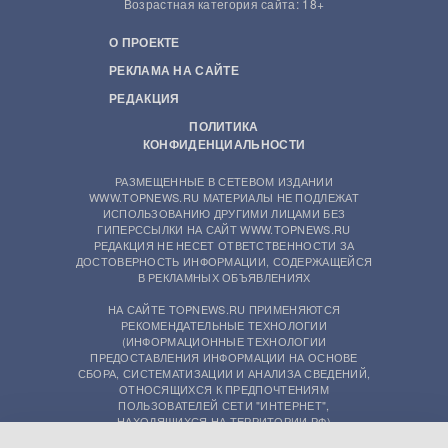
Возрастная категория сайта: 18+
О ПРОЕКТЕ
РЕКЛАМА НА САЙТЕ
РЕДАКЦИЯ
ПОЛИТИКА
КОНФИДЕНЦИАЛЬНОСТИ
РАЗМЕЩЕННЫЕ В СЕТЕВОМ ИЗДАНИИ
WWW.TOPNEWS.RU МАТЕРИАЛЫ НЕ ПОДЛЕЖАТ
ИСПОЛЬЗОВАНИЮ ДРУГИМИ ЛИЦАМИ БЕЗ
ГИПЕРССЫЛКИ НА САЙТ WWW.TOPNEWS.RU
РЕДАКЦИЯ НЕ НЕСЕТ ОТВЕТСТВЕННОСТИ ЗА
ДОСТОВЕРНОСТЬ ИНФОРМАЦИИ, СОДЕРЖАЩЕЙСЯ
В РЕКЛАМНЫХ ОБЪЯВЛЕНИЯХ
НА САЙТЕ TOPNEWS.RU ПРИМЕНЯЮТСЯ
РЕКОМЕНДАТЕЛЬНЫЕ ТЕХНОЛОГИИ
(ИНФОРМАЦИОННЫЕ ТЕХНОЛОГИИ
ПРЕДОСТАВЛЕНИЯ ИНФОРМАЦИИ НА ОСНОВЕ
СБОРА, СИСТЕМАТИЗАЦИИ И АНАЛИЗА СВЕДЕНИЙ,
ОТНОСЯЩИХСЯ К ПРЕДПОЧТЕНИЯМ
ПОЛЬЗОВАТЕЛЕЙ СЕТИ "ИНТЕРНЕТ",
НАХОДЯЩИХСЯ НА ТЕРРИТОРИИ РФ)