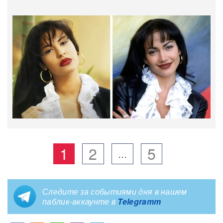
1
2
5
…
Следите за событиями дня в нашем
паблик-аккаунте в
Telegramm