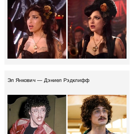
Эл Янкович — Дэниел Рэдклифф