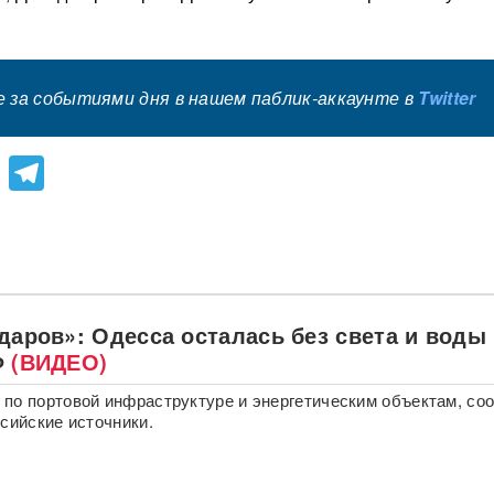
 за событиями дня в нашем паблик-аккаунте в
Twitter
lassniki
atsApp
Viber
Telegram
даров»: Одесса осталась без света и воды
Ф
(ВИДЕО)
по портовой инфраструктуре и энергетическим объектам, со
ссийские источники.