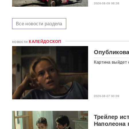
Уильям Орбит: он хотел
2026-08-09 08:38
выпустить продолжение «Ray
of Light»
Все новости раздела
Atlantic: Маск не разрешил
Украине использовать
Starlink для ударов вглубь
новости
КАЛЕЙДОСКОП
России
Опубликова
Умер отец Лионеля Месси:
Хорхе Месси скончался
Картина выйдет 
после продолжительной
болезни
Появилось видео удара
«Искандером» по военному
эшелону ВСУ
ВИДЕО
2026-08-07 00:09
"Террор в чистом виде": БЭК
ВСУ атаковал пляж в Ялте
Трейлер ис
ФОТО
Наполеона 