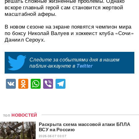
решать сложные жизненные проблемы. Однако
вскоре главный герой сам становится жертвой
масштабной аферы.
В новом сезоне на экране появятся чемпион мира
по боксу Николай Валуев и хоккеист клуба «Сочи»
Даниил Сероух.
Следите за событиями дня в нашем
паблик-аккаунте в
Twitter
VK
Odnoklassniki
WhatsApp
Viber
Telegram
топ
НОВОСТЕЙ
Раскрыта схема массовой атаки БПЛА
ВСУ на Россию
2026-08-07 00:07