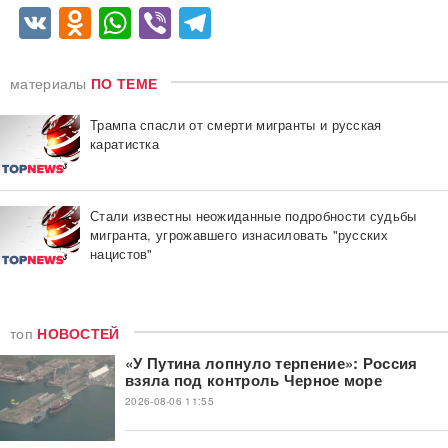
VK
Odnoklassniki
WhatsApp
Viber
Telegram
материалы
ПО ТЕМЕ
Трампа спасли от смерти мигранты и русская
каратистка
Стали известны неожиданные подробности судьбы
мигранта, угрожавшего изнасиловать "русских
нацистов"
топ
НОВОСТЕЙ
«У Путина лопнуло терпение»: Россия
взяла под контроль Черное море
2026-08-06 11:55