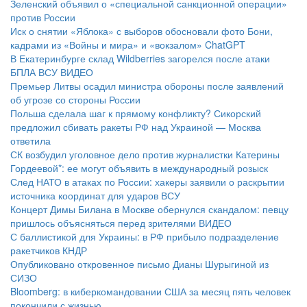
Зеленский объявил о «специальной санкционной операции»
против России
Иск о снятии «Яблока» с выборов обосновали фото Бони,
кадрами из «Войны и мира» и «вокзалом» ChatGPT
В Екатеринбурге склад Wildberries загорелся после атаки
БПЛА ВСУ
ВИДЕО
Премьер Литвы осадил министра обороны после заявлений
об угрозе со стороны России
Польша сделала шаг к прямому конфликту? Сикорский
предложил сбивать ракеты РФ над Украиной — Москва
ответила
СК возбудил уголовное дело против журналистки Катерины
Гордеевой*: ее могут объявить в международный розыск
След НАТО в атаках по России: хакеры заявили о раскрытии
источника координат для ударов ВСУ
Концерт Димы Билана в Москве обернулся скандалом: певцу
пришлось объясняться перед зрителями
ВИДЕО
С баллистикой для Украины: в РФ прибыло подразделение
ракетчиков КНДР
Опубликовано откровенное письмо Дианы Шурыгиной из
СИЗО
Bloomberg: в киберкомандовании США за месяц пять человек
покончили с жизнью