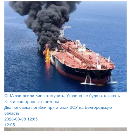
США заставили Киев отступить: Украина не будет атаковать
КТК и иностранные танкеры
Два человека погибли при атаках ВСУ на Белгородскую
область
2026-08-08 12:05
12:05