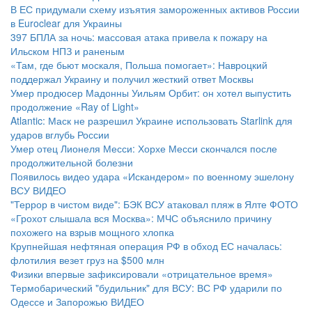
В ЕС придумали схему изъятия замороженных активов России
в Euroclear для Украины
397 БПЛА за ночь: массовая атака привела к пожару на
Ильском НПЗ и раненым
«Там, где бьют москаля, Польша помогает»: Навроцкий
поддержал Украину и получил жесткий ответ Москвы
Умер продюсер Мадонны Уильям Орбит: он хотел выпустить
продолжение «Ray of Light»
Atlantic: Маск не разрешил Украине использовать Starlink для
ударов вглубь России
Умер отец Лионеля Месси: Хорхе Месси скончался после
продолжительной болезни
Появилось видео удара «Искандером» по военному эшелону
ВСУ
ВИДЕО
"Террор в чистом виде": БЭК ВСУ атаковал пляж в Ялте
ФОТО
«Грохот слышала вся Москва»: МЧС объяснило причину
похожего на взрыв мощного хлопка
Крупнейшая нефтяная операция РФ в обход ЕС началась:
флотилия везет груз на $500 млн
Физики впервые зафиксировали «отрицательное время»
Термобарический "будильник" для ВСУ: ВС РФ ударили по
Одессе и Запорожью
ВИДЕО