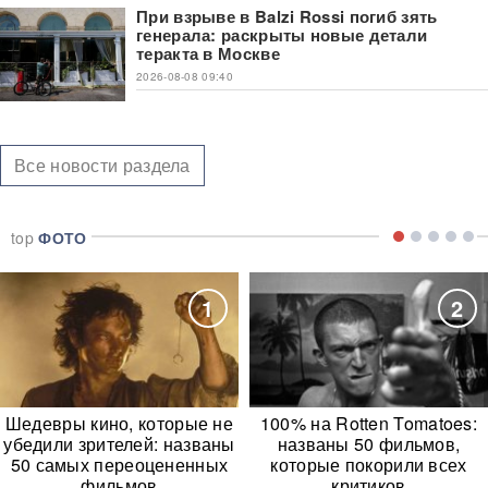
При взрыве в Balzi Rossi погиб зять
генерала: раскрыты новые детали
теракта в Москве
2026-08-08 09:40
Все новости раздела
top
ФОТО
1
2
Шедевры кино, которые не
100% на Rotten Tomatoes:
убедили зрителей: названы
названы 50 фильмов,
50 самых переоцененных
которые покорили всех
фильмов
критиков