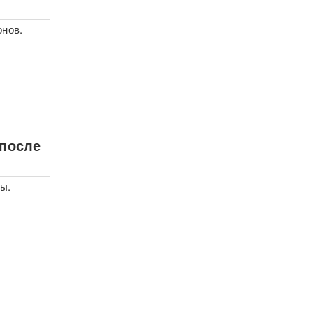
онов.
 после
ны.