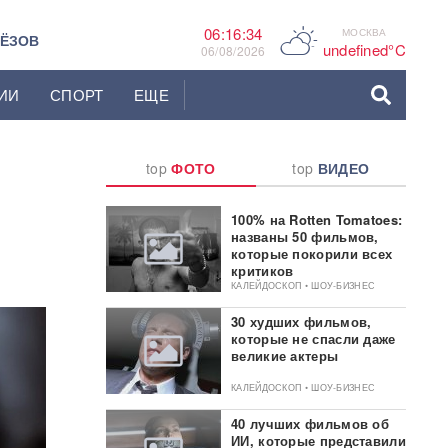
06:16:35
МОСКВА
C
ЬЁЗОВ
undefined°C
06/08/2026
ИИ
СПОРТ
ЕЩЕ
top
ФОТО
top
ВИДЕО
100% на Rotten Tomatoes:
названы 50 фильмов,
которые покорили всех
критиков
КАЛЕЙДОСКОП • ШОУ-БИЗНЕС
30 худших фильмов,
которые не спасли даже
великие актеры
КАЛЕЙДОСКОП • ШОУ-БИЗНЕС
40 лучших фильмов об
ИИ, которые представили