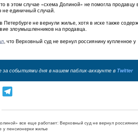
что в этом случае «схема Долиной» не помогла продавцу 
о не единичный случай.
в Петербурге не вернули жилье, хотя в иске также содер
твие злоумышленников на продавца.
ал
, что Верховный суд не вернул россиянину купленное у
 за событиями дня в нашем паблик-аккаунте в
Twitter
lassniki
atsApp
Viber
Telegram
олиной» все еще работает: Верховный суд не вернул россиянин
е у пенсионерки жилье