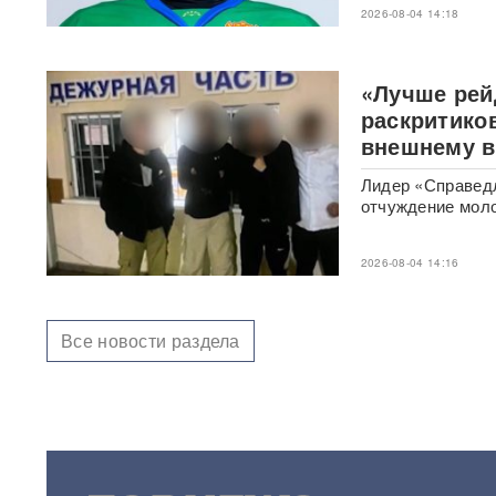
полноценным человеком»:
2026-08-04 14:18
слова депутата Госдумы
вызвали громкий скандал
«Лучше рей
Зеленский согласовал новые
раскритико
операции против России
внешнему в
С-400 за день сбили 10
Лидер «Справедл
МиГ-29 ВСУ: в ВКС РФ
отчуждение мол
раскрыли детали
триумфальных стрельб
2026-08-04 14:16
"Герани" ударили по судам
ВСУ в Черном море: семь
сухогрузов поражены
ВИДЕО
Все новости раздела
На Севморпути собирают
десятки танкеров:
начинается крупнейшая
операция в обход ЕС
Дроны облетели Крым: