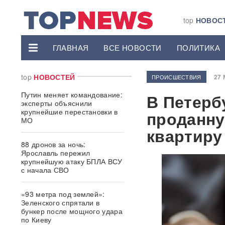
top
НОВОС
ГЛАВНАЯ
ВСЕ НОВОСТИ
ПОЛИТИКА
top
НОВОСТЕЙ
27 
ПРОИСШЕСТВИЯ
Путин меняет командование:
В Петерб
эксперты объяснили
крупнейшие перестановки в
проданну
МО
квартиру
88 дронов за ночь:
Ярославль пережил
крупнейшую атаку БПЛА ВСУ
с начала СВО
«93 метра под землей»:
Зеленского спрятали в
бункер после мощного удара
по Киеву