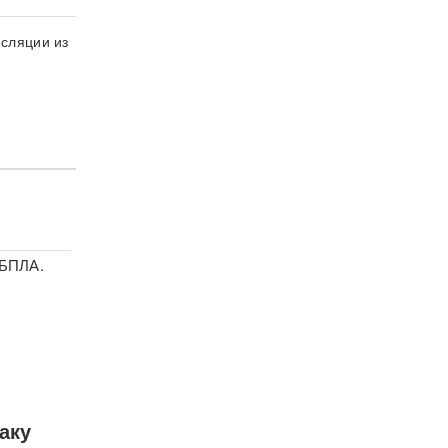
сляции из
 БПЛА.
аку