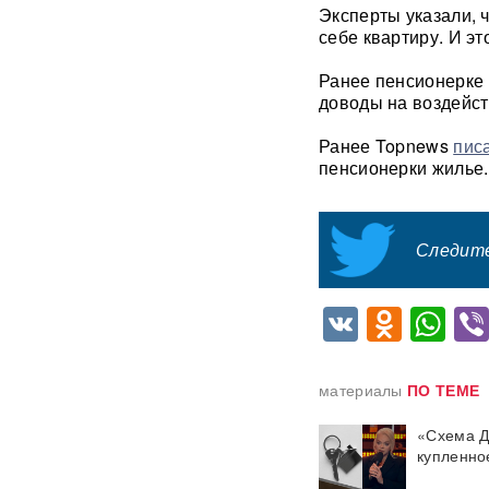
Эксперты указали, 
розыск по делу о хищении
4,3 млрд рублей из АСВ
себе квартиру. И эт
Ранее пенсионерке 
Массовый сбой VPN в РФ:
доводы на воздейс
более 20 сервисов
испытывают проблемы —
названы причины
Ранее Topnews
пис
пенсионерки жилье.
Пожары и утечка аммиака:
ВС РФ нанесли
массированный удар по
Следите
Киеву
ВИДЕО
После атаки ВСУ в
VK
Odnok
Wh
Домодедово ликвидируют
разлив химикатов
материалы
ПО ТЕМЕ
«Убить нормальную
экономику — значит убить
страну»: Собянин выступил
«Схема Д
против перевода России на
купленно
военные рельсы