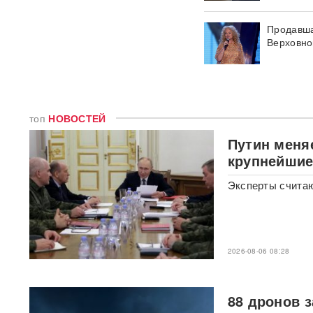
Появилось видео мощного
Продавша
пожара на АЗС в Ростове-на-
Верховно
Дону, где сгорели десятки
автомобилей
ВИДЕО
Турист отсудил у
туроператора почти 900
тысяч рублей из-за плана
топ
НОВОСТЕЙ
«Ковер»
Путин меня
крупнейшие
Reuters: КНДР может
разместить в России
ракетное подразделение для
Эксперты считаю
ударов по Украине
В Красногорске раскрыта
«фабрика жалоб» c
тысячами доносов
2026-08-06 08:28
После убийства брата и
сестры в Паттайе Таиланд
88 дронов 
направил России особое