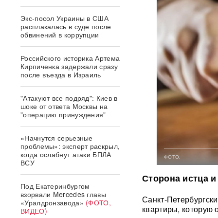
Экс-посол Украины в США
расплакалась в суде после
обвинений в коррупции
Российского историка Артема
Кирпиченка задержали сразу
после въезда в Израиль
"Атакуют все подряд": Киев в
шоке от ответа Москвы на
"операцию принуждения"
«Начнутся серьезные
проблемы»: эксперт раскрыл,
когда ослабнут атаки БПЛА
ФОТО:
ВСУ
Сторона истца и
Под Екатеринбургом
взорвали Mercedes главы
Санкт-Петербургски
«Уралдронзавода»
(ФОТО,
квартиры, которую 
ВИДЕО)