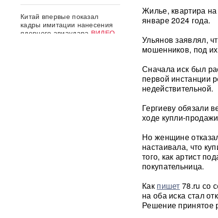
Жилье, квартира на
Китай впервые показал
январе 2024 года.
кадры имитации нанесения
ядерного авиаудара
ВИДЕО
Ульянов заявлял, ч
мошенников, под и
В Москве пенсионерка -
жертва «схемы Долиной»
Сначала иск был ра
подожгла себя на глазах у
первой инстанции р
приставов
ВИДЕО
недействительной.
«Горит дело всей моей
Гергиеву обязали в
жизни»: ВС РФ ударили по
ходе купли-продажи
крупнейшему складу
маркетплейса Rozetka в
Но женщине отказал
Броварах после атаки на
Wildberries
ВИДЕО
настаивала, что ку
того, как артист по
покупательница.
Над Тульской областью
сбили более 100 БПЛА: горит
Как
пишет
78.ru со 
склад Wildberries в Алексине
на оба иска стал от
Решение принятое 
Уехавший из России экс-зам
Набиуллиной объявлен в