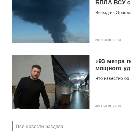
БПЛА ВСУ с
письмо
Выезд из Яросла
После атаки на Wildberries
ритейлеры меняют правила
доставки: что будет с ценами
2026-08-06 09:03
«Он может говорить и с
Путиным, и с Зеленским»:
названа новая неожиданная
фигура для переговоров по
«93 метра п
Украине
мощного уд
У гольф-клуба Трампа
Что известно об
задержали мужчину с
оружием и записями о Белом
доме
«Глупость и
2026-08-06 09:15
безответственность»:
генералитет РФ
раскритиковали после
взрыва в московском
Все новости раздела
ресторане