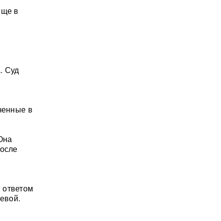
еще в
. Суд
ченные в
Она
После
, ответом
иевой.