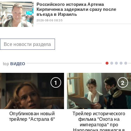
Российского историка Артема
Кирпиченка задержали сразу после
въезда в Израиль
2026-08-06 08:35
Все новости раздела
top
ВИДЕО
1
2
Опубликован новый
Трейлер исторического
трейлер "Астрала 6"
фильма "Охота на
императора" про
Наполеона появился в