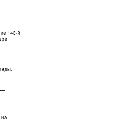
ие 143-й
ере
гады.
,
 —
 на