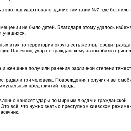
ватово под удар попало здание гимназии №7, где беспило
омещении не было детей. Благодаря этому удалось избеж
и учащихся.
ьных атак по территории округа есть жертвы среди гражда
бщил Пасечник, удар по гражданскому автомобилю привел
.
а и женщина получили ранения различной степени тяжест
страдали три человека. Повреждения получили автомоб
оммунальных предприятий города.
вленно наносят удары по мирным людям и гражданской
 Это всё, что нужно знать о преступном киевском режиме
асечник.