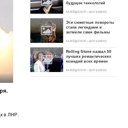
будущее технологий
КАЛЕЙДОСКОП • ШОУ-БИЗНЕС
Эти сюжетные повороты
стали легендами и
затмили сами фильмы
КАЛЕЙДОСКОП • ШОУ-БИЗНЕС
Rolling Stone назвал 50
лучших романтических
комедий всех времен
КАЛЕЙДОСКОП • ШОУ-БИЗНЕС
ря.
к в ЛНР.