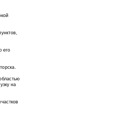
окой
пунктов,
о его
торска.
 областью
узку на
участков