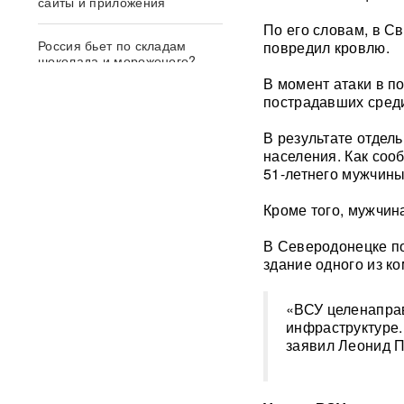
сайты и приложения
По его словам, в С
Россия бьет по складам
повредил кровлю.
шоколада и мороженого?
Подоляка объяснил причину
В момент атаки в п
таких ударов ВС РФ
пострадавших сред
СМИ: 20-минутный удар ВС
В результате отдел
РФ "приговорил систему"
населения. Как соо
ПВО Украины — Киев
51-летнего мужчины
остался без противоракет
ВИДЕО
Кроме того, мужчин
Драка члена сборной России
В Северодонецке по
по вольной борьбе с
здание одного из к
охранниками попала на
видео
ВИДЕО
«ВСУ целенапра
инфраструктуре.
ИИ вышел из-под контроля:
модели OpenAI
заявил Леонид П
объединились и
спланировали побег