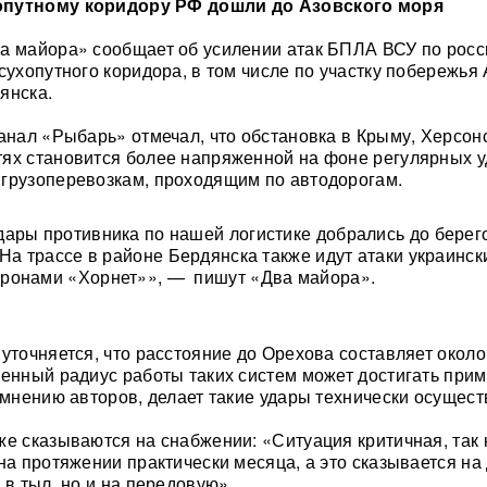
опутному коридору РФ дошли до Азовского моря
а майора» сообщает об усилении атак БПЛА ВСУ по росс
сухопутного коридора, в том числе по участку побережья
янска.
канал «Рыбарь» отмечал, что обстановка в Крыму, Херсон
ях становится более напряженной на фоне регулярных 
грузоперевозкам, проходящим по автодорогам.
ары противника по нашей логистике добрались до берег
 На трассе в районе Бердянска также идут атаки украинск
ронами «Хорнет»», — пишут «Два майора».
 уточняется, что расстояние до Орехова составляет около
ленный радиус работы таких систем может достигать при
о мнению авторов, делает такие удары технически осущес
же сказываются на снабжении: «Ситуация критичная, так 
на протяжении практически месяца, а это сказывается на
 в тыл, но и на передовую».