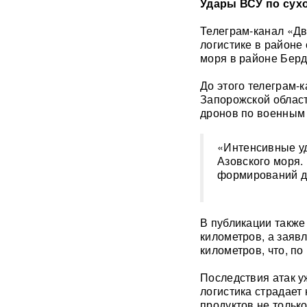
Удары ВСУ по сух
«Украина исчерпала
ресурс»: Залужный признал,
Телеграм-канал «Дв
что Россия нашла
логистике в районе 
противодействие всему
оружию НАТО
моря в районе Берд
До этого телеграм-
В ФРГ ищут причастных к
Запорожской област
появлению БПЛА со
дронов по военным 
взрывчаткой в аэропорту
Лейпцига
«Интенсивные уд
Мэр Хиросимы обвинил
Азовского моря.
Россию в запугивании
формирований д
ядерным оружием, но
промолчал о США,
сбросивших атомную бомбу
В публикации также
километров, а заяв
Экс-посол Украины в США
расплакалась в суде после
километров, что, п
обвинений в коррупции
Последствия атак у
логистика страдает 
"Латвия спасена": сенатор
продуктов не только
Пушков высмеял слова