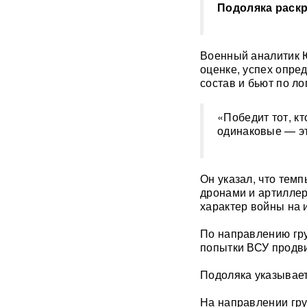
Подоляка раск
Китай впервые показал
кадры имитации нанесения
ядерного авиаудара
ВИДЕО
Военный аналитик Ю
оценке, успех опре
В Москве пенсионерка -
состав и бьют по ло
жертва «схемы Долиной»
подожгла себя на глазах у
приставов
ВИДЕО
«Победит тот, к
одинаковые — эт
«Горит дело всей моей
жизни»: ВС РФ ударили по
крупнейшему складу
маркетплейса Rozetka в
Он указал, что тем
Броварах после атаки на
дронами и артиллер
Wildberries
ВИДЕО
характер войны на 
Над Тульской областью
По направлению гр
сбили более 100 БПЛА: горит
попытки ВСУ продви
склад Wildberries в Алексине
Подоляка указывает
Уехавший из России экс-зам
Набиуллиной объявлен в
На направлении гру