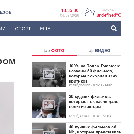
18:35:31
МОСКВА
P
ЬЁЗОВ
undefined°C
06/08/2026
ИИ
СПОРТ
ЕЩЕ
top
ФОТО
top
ВИДЕО
ром
100% на Rotten Tomatoes:
названы 50 фильмов,
которые покорили всех
критиков
КАЛЕЙДОСКОП • ШОУ-БИЗНЕС
30 худших фильмов,
которые не спасли даже
великие актеры
КАЛЕЙДОСКОП • ШОУ-БИЗНЕС
40 лучших фильмов об
ИИ, которые представили