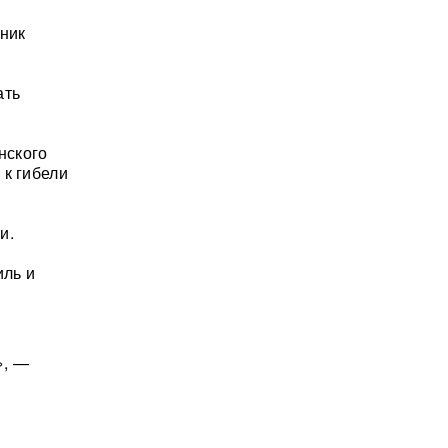
тник
ать
нского
 к гибели
и.
иль и
», —