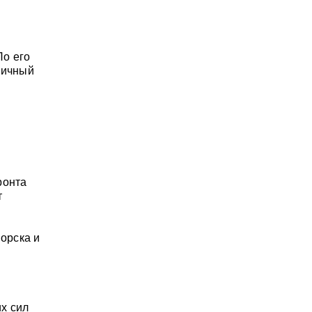
По его
личный
ронта
т
орска и
х сил