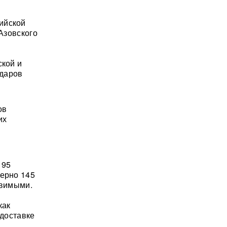
ийской
 Азовского
ской и
ударов
ов
их
 95
мерно 145
твимыми.
как
 доставке