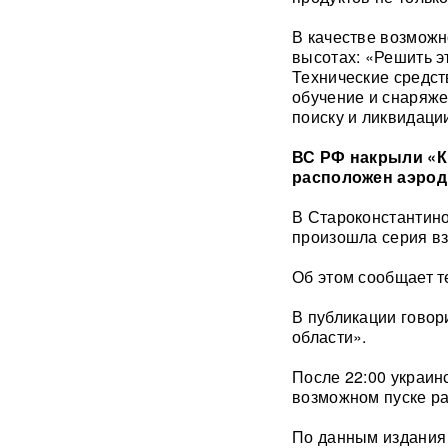
Вайкуле о готовности воевать
с Россией
В качестве возможн
высотах: «Решить э
Технические средст
В бургерах пяти крупнейших
обучение и снаряже
фастфудов нашли кишечную
палочку
поиску и ликвидаци
ВС РФ накрыли «К
«Трамп потребовал
расположен аэро
объяснений»: в США
сообщили о нехватке ракет
после ударов по Ирану
В Староконстантино
произошла серия в
Фрагмент разгонной ракеты
Об этом сообщает т
Falcon 9 врезался в
поверхность Луны
В публикации говор
области».
Медик раскрыл, как вовремя
обнаружить смертельно
После 22:00 украин
опасный тромб
возможном пуске ра
Получили бесплатно,
По данным издания 
зарабатывали на аренде 25