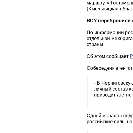
маршруту Гостомел
лет: Союз экономистов
вернет государству 839 млн
(Хмельницкая облас
рублей за особняк на
Тверской
ВСУ перебросили 
По информации росс
Российского историка Артема
Кирпиченка задержали сразу
отдельной мехбрига
после въезда в Израиль
страны.
Об этом сообщает
Р
"Атакуют все подряд": Киев в
шоке от ответа Москвы на
"операцию принуждения"
Собеседник агентств
«Начнутся серьезные
«В Черниговскую
проблемы»: эксперт раскрыл,
личный состав к
когда ослабнут атаки БПЛА
приводит агентст
ВСУ
Под Екатеринбургом
Одной из задач под
взорвали Mercedes главы
«Уралдронзавода»
(ФОТО,
российские силы на
ВИДЕО)