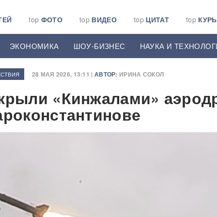
ТЕЙ
top
ФОТО
top
ВИДЕО
top
ЦИТАТ
top
КУР
ЭКОНОМИКА
ШОУ-БИЗНЕС
НАУКА И ТЕХНОЛОГ
28 МАЯ 2026, 13:11 |
АВТОР:
ИРИНА СОКОЛ
СТВИЯ
крыли «Кинжалами» аэрод
ароконстантинове