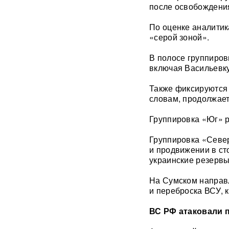
розыск по делу о хищении
после освобождени
4,3 млрд рублей из АСВ
По оценке аналитик
Массовый сбой VPN в РФ:
«серой зоной».
более 20 сервисов
испытывают проблемы —
В полосе группиров
названы причины
включая Васильевку
Пожары и утечка аммиака:
Также фиксируются 
ВС РФ нанесли
словам, продолжае
массированный удар по
Киеву
ВИДЕО
Группировка «Юг» р
После атаки ВСУ в
Группировка «Север
Домодедово ликвидируют
и продвижении в ст
разлив химикатов
украинские резервы
«Убить нормальную
На Сумском направ
экономику — значит убить
и переброска ВСУ, 
страну»: Собянин выступил
против перевода России на
ВС РФ атаковали 
военные рельсы