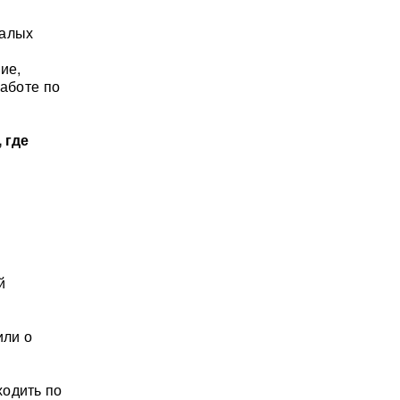
малых
ие,
работе по
 где
й
или о
ходить по