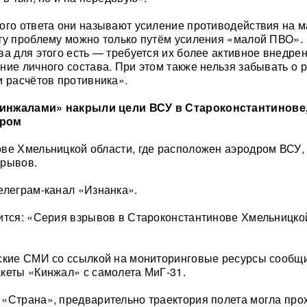
ого ответа они называют усиление противодействия на 
ту проблему можно только путём усиления «малой ПВО».
ва для этого есть — требуется их более активное внедрен
ние личного состава. При этом также нельзя забывать о 
и расчётов противника».
инжалами» накрыли цели ВСУ в Староконстантинове,
дром
ве Хмельницкой области, где расположен аэродром ВСУ,
зрывов.
елеграм-канал «Изнанка».
ится: «Серия взрывов в Староконстантинове Хмельницко
ские СМИ со ссылкой на мониторинговые ресурсы сообщ
кеты «Кинжал» с самолета МиГ-31.
«Страна», предварительно траектория полета могла про