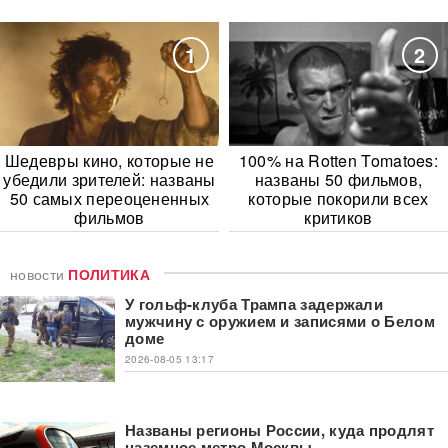
1
2
Шедевры кино, которые не
100% на Rotten Tomatoes:
убедили зрителей: названы
названы 50 фильмов,
50 самых переоцененных
которые покорили всех
фильмов
критиков
новости
ПОЛИТИКА
У гольф-клуба Трампа задержали
мужчину с оружием и записями о Белом
доме
2026-08-05 13:17
Названы регионы России, куда продлят
наземное метро Москвы