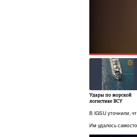
операция РФ в обход ЕС
началась: флотилия везет
груз на $500 млн
Физики впервые
зафиксировали
«отрицательное время»
Термобарический
"будильник" для ВСУ: ВС РФ
ударили по Одессе и
Запорожью
ВИДЕО
Зеленский объявил о
«специальной санкционной
операции» против России
Иск о снятии «Яблока» с
В IGSU уточнили, ч
выборов обосновали фото
Бони, кадрами из «Войны и
Им удалось самосто
мира» и «вокзалом»
ChatGPT