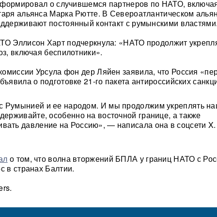
нформировал о случившемся партнеров по НАТО, включа
таря альянса Марка Рютте. В Североатлантическом алья
оддерживают постоянный контакт с румынскими властями
АТО Эллисон Харт подчеркнула: «НАТО продолжит укрепл
оз, включая беспилотники».
омиссии Урсула фон дер Ляйен заявила, что Россия «пе
бъявила о подготовке 21-го пакета антироссийских санкц
с Румынией и ее народом. И мы продолжим укреплять н
сдерживайте, особенно на восточной границе, а также
вать давление на Россию», — написала она в соцсети X.
ал
о том, что волна вторжений БПЛА у границ НАТО с Ро
с в странах Балтии.
rs.