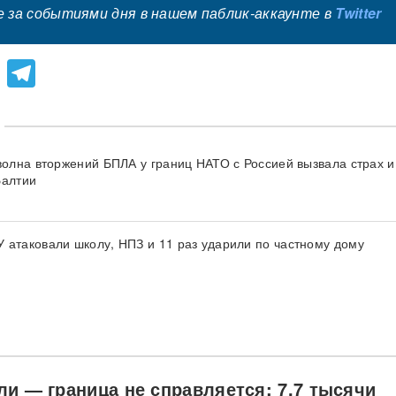
 за событиями дня в нашем паблик-аккаунте в
Twitter
lassniki
atsApp
Viber
Telegram
 волна вторжений БПЛА у границ НАТО с Россией вызвала страх и
Балтии
 атаковали школу, НПЗ и 11 раз ударили по частному дому
ли — граница не справляется: 7,7 тысячи