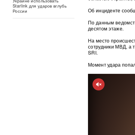
Украине использовать
Starlink для ударов вглубь
Об инциденте сооб
России
По данным ведомств
Умер продюсер Мадонны
десятом этаже.
Уильям Орбит: он хотел
выпустить продолжение «Ray
На место происшес
of Light»
сотрудники МВД, а 
SRI.
Появилось видео удара
«Искандером» по военному
Момент удара попал
эшелону ВСУ
ВИДЕО
"Террор в чистом виде": БЭК
ВСУ атаковал пляж в Ялте
ФОТО
«Грохот слышала вся
Москва»: МЧС объяснило
причину похожего на взрыв
мощного хлопка
Крупнейшая нефтяная