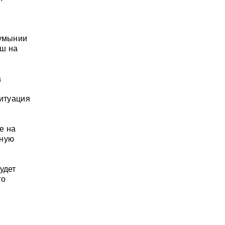
Румынии
еш на
а
ситуация
е на
нную
удет
го