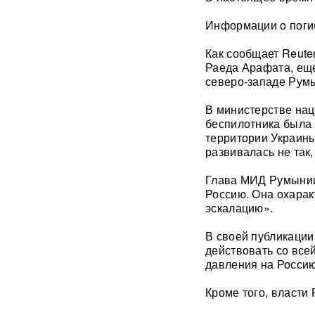
России: хакеры заявили о
раскрытии источника
Информации о поги
координат для ударов ВСУ
Как сообщает Reute
Концерт Димы Билана в
Раеда Арафата, ещ
Москве обернулся
северо-западе Румы
скандалом: певцу пришлось
объясняться перед
В министерстве нац
зрителями
ВИДЕО
беспилотника была 
территории Украины
С баллистикой для Украины:
развивалась не так,
в РФ прибыло
подразделение ракетчиков
Глава МИД Румынии
КНДР
Россию. Она охарак
эскалацию».
Опубликовано откровенное
письмо Дианы Шурыгиной из
В своей публикации
СИЗО
действовать со все
давления на Россию
Bloomberg: в
киберкомандовании США за
Кроме того, власти
месяц пять человек
покончили с жизнью