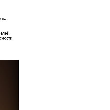
р на
елей,
сности