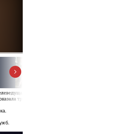
ка.
ужб.