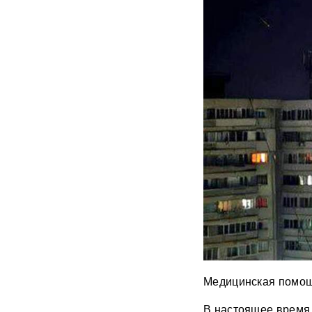
В Екатеринбурге склад
Wildberries загорелся после
атаки БПЛА ВСУ
ВИДЕО
Премьер Литвы осадил
министра обороны после
заявлений об угрозе со
стороны России
Польша сделала шаг к
прямому конфликту?
Сикорский предложил
сбивать ракеты РФ над
Украиной — Москва ответила
СК возбудил уголовное дело
против журналистки
Катерины Гордеевой*: ее
могут объявить в
международный розыск
Медицинская помощ
След НАТО в атаках по
В настоящее время