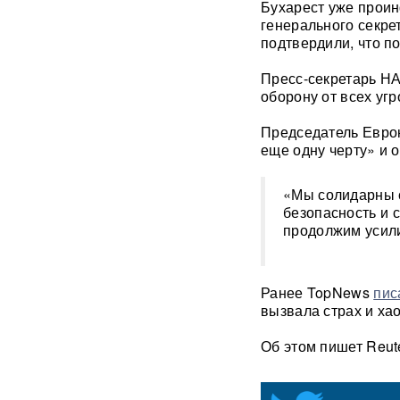
Бухарест уже прои
генерального секре
"Яблоку" грозит снятие с
подтвердили, что п
выборов в Госдуму: "Родина"
обратилась в Верховный суд
Пресс-секретарь Н
РФ
оборону от всех угр
В "Москве-Сити" задержаны
Председатель Еврок
сотрудники мошеннических
еще одну черту» и о
криптообменников
«Мы солидарны 
Подкоп под Европу: в Литве
безопасность и 
обнаружили уже 12
подземных тоннелей из
продолжим усили
Беларуси
Единственный в России
Ранее TopNews
пис
завод тест-полосок для
вызвала страх и хао
диабетиков остановился
после уголовных дел против
Об этом пишет Reute
руководства
«Это не провал»: