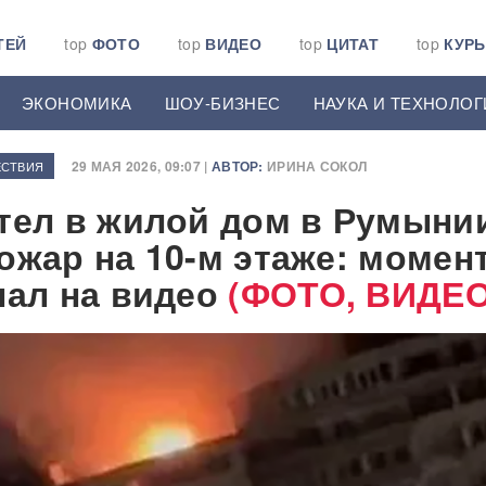
ТЕЙ
top
ФОТО
top
ВИДЕО
top
ЦИТАТ
top
КУР
ЭКОНОМИКА
ШОУ-БИЗНЕС
НАУКА И ТЕХНОЛОГ
29 МАЯ 2026, 09:07 |
АВТОР:
ИРИНА СОКОЛ
СТВИЯ
тел в жилой дом в Румыни
ожар на 10-м этаже: момен
пал на видео
(ФОТО, ВИДЕО