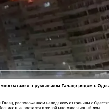
 многоэтажке в румынском Галаце рядом с Одес
 Галац, расположенном неподалеку от границы с Одесск
беспилотник врезался в жилой многоквартирный дом.