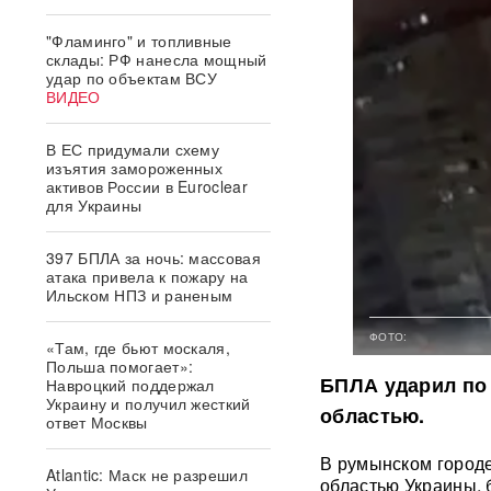
"Фламинго" и топливные
склады: РФ нанесла мощный
удар по объектам ВСУ
ВИДЕО
В ЕС придумали схему
изъятия замороженных
активов России в Euroclear
для Украины
397 БПЛА за ночь: массовая
атака привела к пожару на
Ильском НПЗ и раненым
ФОТО:
«Там, где бьют москаля,
Польша помогает»:
БПЛА ударил по
Навроцкий поддержал
Украину и получил жесткий
областью.
ответ Москвы
В румынском городе
Atlantic: Маск не разрешил
областью Украины, 