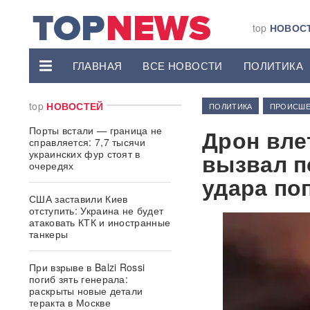
top
НОВОС
ГЛАВНАЯ
ВСЕ НОВОСТИ
ПОЛИТИКА
top
НОВОСТЕЙ
ПОЛИТИКА
ПРОИСШЕ
Порты встали — граница не
Дрон вле
справляется: 7,7 тысячи
украинских фур стоят в
вызвал п
очередях
удара по
США заставили Киев
отступить: Украина не будет
атаковать КТК и иностранные
танкеры
При взрыве в Balzi Rossi
погиб зять генерала:
раскрыты новые детали
теракта в Москве