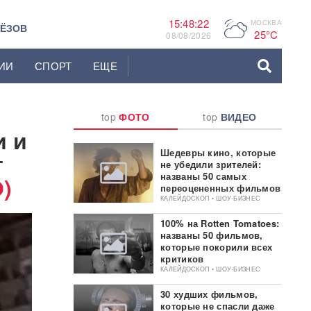
15:48:24
МОСКВА
P
ЬЁЗОВ
25°C
08/08/2026
ИИ
СПОРТ
ЕЩЕ
top
ФОТО
top
ВИДЕО
и и
Шедевры кино, которые
т
не убедили зрителей:
названы 50 самых
)
переоцененных фильмов
КАЛЕЙДОСКОП • ШОУ-БИЗНЕС
100% на Rotten Tomatoes:
названы 50 фильмов,
которые покорили всех
критиков
КАЛЕЙДОСКОП • ШОУ-БИЗНЕС
30 худших фильмов,
которые не спасли даже