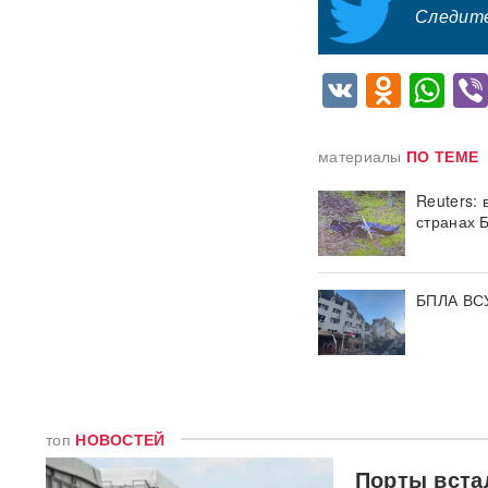
BadComedian объяснил,
Следите
почему на премьере
«Колобка» оказались пустые
кинозалы
VK
Odnok
Wh
Трамп запретил "родильный
туризм" в США
материалы
ПО ТЕМЕ
В Таиланде 7 человек
Reuters:
погибли в результате
стрельбы в школе
ВИДЕО
странах 
310 баллов ЕГЭ — и без
бюджета: почему отличники
БПЛА ВСУ
не смогли поступить в
топовые вузы
Раскрыта схема массовой
атаки БПЛА ВСУ на Россию
топ
НОВОСТЕЙ
Федоров дал Зеленскому 12
дней, чтобы добром вернуть
Порты вста