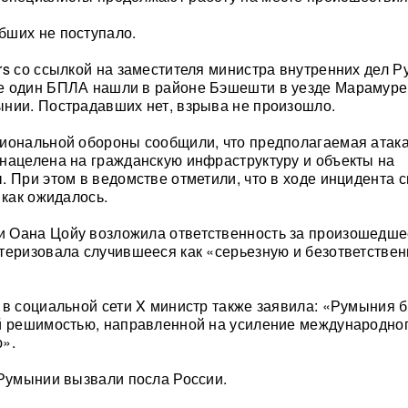
бших не поступало.
rs со ссылкой на заместителя министра внутренних дел 
е один БПЛА нашли в районе Бэшешти в уезде Марамур
нии. Пострадавших нет, взрыва не произошло.
иональной обороны сообщили, что предполагаемая атак
нацелена на гражданскую инфраструктуру и объекты на
. При этом в ведомстве отметили, что в ходе инцидента 
 как ожидалось.
 Оана Цойу возложила ответственность за произошедше
теризовала случившееся как «серьезную и безответстве
 в социальной сети X министр также заявила: «Румыния б
й решимостью, направленной на усиление международно
».
 Румынии вызвали посла России.