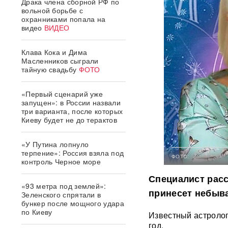
Драка члена сборной РФ по
вольной борьбе с
охранниками попала на
видео
ВИДЕО
Клава Кока и Дима
Масленников сыграли
тайную свадьбу
ФОТО
«Первый сценарий уже
запущен»: в России назвали
три варианта, после которых
Киеву будет не до терактов
«У Путина лопнуло
терпение»: Россия взяла под
ФОТО:
контроль Черное море
Специалист расс
«93 метра под землей»:
принесет небыв
Зеленского спрятали в
бункер после мощного удара
по Киеву
Известный астролог
год.