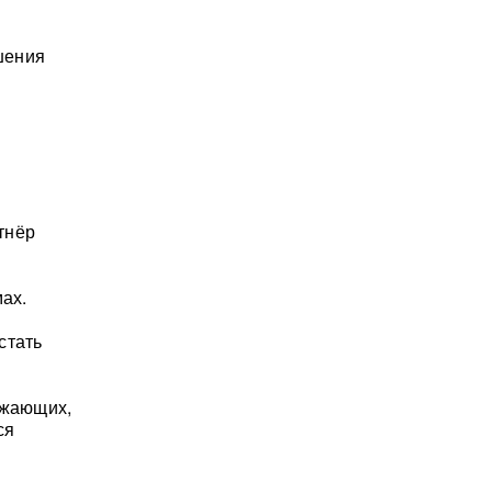
ошения
тнёр
ах.
стать
ужающих,
ся