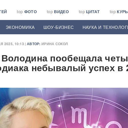
ТЕЙ
top
ФОТО
top
ВИДЕО
top
ЦИТАТ
top
КУР
ЭКОНОМИКА
ШОУ-БИЗНЕС
НАУКА И ТЕХНОЛОГ
Я 2025, 10:13 |
АВТОР:
ИРИНА СОКОЛ
 Володина пообещала чет
одиака небывалый успех в 