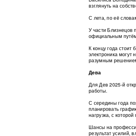
взглянуть на собст
В ФРГ ищут причастных к
С лета, по её слов
появлению БПЛА со
взрывчаткой в аэропорту
Лейпцига
У части Близнецов 
официальным путём
Мэр Хиросимы обвинил
К концу года стоит 
Россию в запугивании
электроника могут 
ядерным оружием, но
промолчал о США,
разумным решение
сбросивших атомную бомбу
Дева
Экс-посол Украины в США
расплакалась в суде после
Для Дев 2025-й отк
обвинений в коррупции
работы.
С середины года п
"Латвия спасена": сенатор
планировать график
Пушков высмеял слова
Вайкуле о готовности воевать
нагрузка, с которой
с Россией
Шансы на профессио
результат усилий, 
В бургерах пяти крупнейших