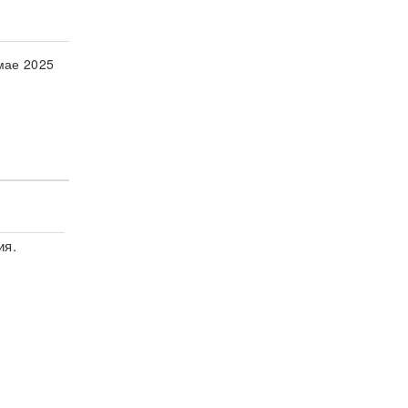
мае 2025
ия.