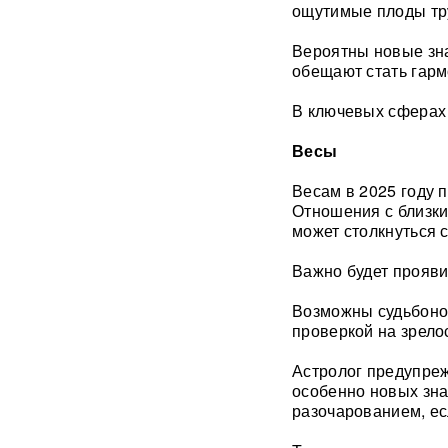
ощутимые плоды тр
фастфудов нашли кишечную
палочку
Вероятны новые зна
обещают стать гарм
«Трамп потребовал
объяснений»: в США
сообщили о нехватке ракет
В ключевых сферах 
после ударов по Ирану
Весы
Фрагмент разгонной ракеты
Весам в 2025 году 
Falcon 9 врезался в
поверхность Луны
Отношения с близки
может столкнуться 
Медик раскрыл, как вовремя
Важно будет прояви
обнаружить смертельно
опасный тромб
Возможны судьбонос
проверкой на зрело
Получили бесплатно,
зарабатывали на аренде 25
Астролог предупреж
лет: Союз экономистов
вернет государству 839 млн
особенно новых зна
рублей за особняк на
разочарованием, есл
Тверской