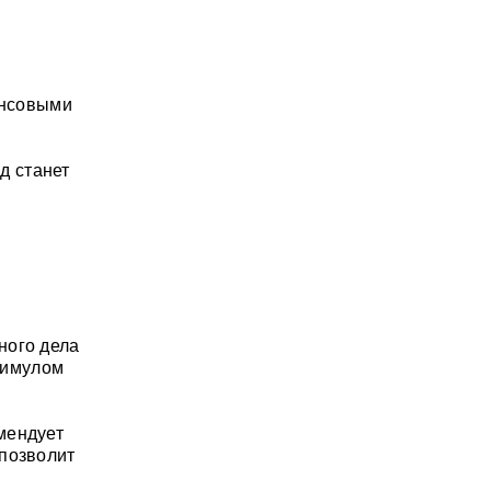
ансовыми
д станет
ного дела
стимулом
мендует
 позволит