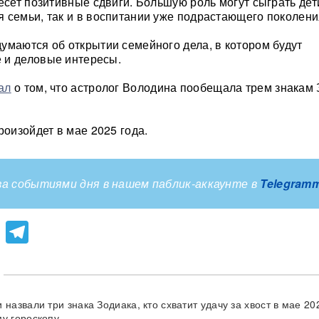
есет позитивные сдвиги. Большую роль могут сыграть дет
 семьи, так и в воспитании уже подрастающего поколени
умаются об открытии семейного дела, в котором будут
 и деловые интересы.
ал
о том, что астролог Володина пообещала трем знакам
роизойдет в мае 2025 года.
а событиями дня в нашем паблик-аккаунте в
Telegram
lassniki
atsApp
Viber
Telegram
 назвали три знака Зодиака, кто схватит удачу за хвост в мае 20
му гороскопу