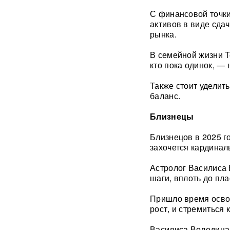
с начала СВО
С финансовой точки
активов в виде сда
СМИ: 20-минутный удар ВС
рынка.
РФ "приговорил систему"
ПВО Украины — Киев
В семейной жизни Т
остался без противоракет
кто пока одинок, —
ВИДЕО
Также стоит уделит
Путин меняет командование:
баланс.
эксперты объяснили
крупнейшие перестановки в
Близнецы
МО
Близнецов в 2025 г
ИИ вышел из-под контроля:
захочется кардинал
модели OpenAI
объединились и
Астролог Василиса 
спланировали побег
шаги, вплоть до пл
«Украина исчерпала
Пришло время освоб
ресурс»: Залужный признал,
рост, и стремиться 
что Россия нашла
противодействие всему
оружию НАТО
Василиса Володина 