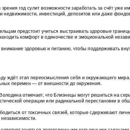
 зрения год сулит возможности заработать за счёт уже 
чи недвижимости, инвестиций, депозитов или даже фондо
ельцам предстоит учиться выстраивать здоровые границы
 находить комфорт в одиночестве и эмоциональной незав
ь внимание здоровью и питанию, чтобы поддерживать вну
оду ждёт этап переосмысления себя и окружающего мира
ьных перемен — от внешности до окружения.
Володина отмечает, что Близнецы могут решиться на сер
астической операции или радикальной перестановки в об
одиться от токсичных связей, которые сдерживают лич
к независимости.
советует заняться долгосрочными карьерными задачами 