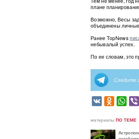
Тем не менее, год н
плане планирования
Российского историка Артема
Кирпиченка задержали сразу
после въезда в Израиль
Возможно, Весы зад
объединены личные
"Атакуют все подряд": Киев в
Ранее TopNews
пис
шоке от ответа Москвы на
"операцию принуждения"
небывалый успех.
По ее словам, это п
«Начнутся серьезные
проблемы»: эксперт раскрыл,
когда ослабнут атаки БПЛА
ВСУ
Следите з
Под Екатеринбургом
взорвали Mercedes главы
VK
Odnok
Wh
«Уралдронзавода»
(ФОТО,
ВИДЕО)
Китай впервые показал
материалы
ПО ТЕМЕ
кадры имитации нанесения
ядерного авиаудара
ВИДЕО
Астрологи
китайско