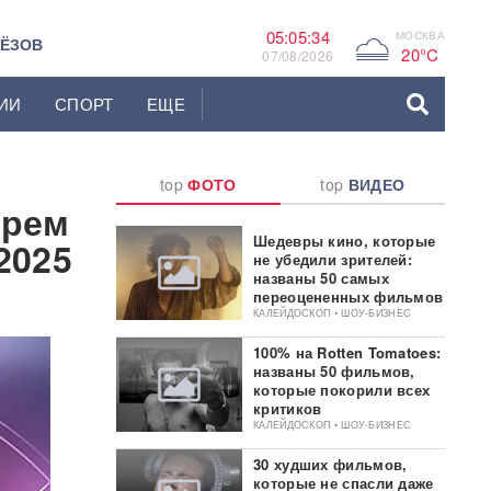
05:05:35
МОСКВА
G
ЬЁЗОВ
20°C
07/08/2026
ИИ
СПОРТ
ЕЩЕ
top
ФОТО
top
ВИДЕО
ырем
Шедевры кино, которые
2025
не убедили зрителей:
названы 50 самых
переоцененных фильмов
КАЛЕЙДОСКОП • ШОУ-БИЗНЕС
100% на Rotten Tomatoes:
названы 50 фильмов,
которые покорили всех
критиков
КАЛЕЙДОСКОП • ШОУ-БИЗНЕС
30 худших фильмов,
которые не спасли даже