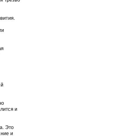
звития.
ти
ая
ой
но
лится и
а. Это
ание и