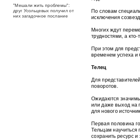
"Мешали жить проблемы":
друг Усольцевых получил от
По словам специали
них загадочное послание
исключения созвезд
Многих ждут переме
«Работа не прекращается ни
трудностями, а кто-
на минуту»: Sky News
показал подземный завод
дронов на Украине, где
При этом для предс
выпускают 200 БПЛА в сутки
временем успеха и 
Телец
Масштабный сбой интернета
произошел по всей России:
перестали открываться
Для представителей
сайты и приложения
поворотов.
Россия бьет по складам
Ожидаются значимые
шоколада и мороженого?
или даже выход на п
Подоляка объяснил причину
для нового источни
таких ударов ВС РФ
Первая половина го
88 дронов за ночь:
Тельцам научиться 
Ярославль пережил
сохранить ресурс и
крупнейшую атаку БПЛА ВСУ