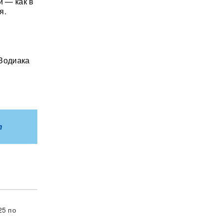
и — как в
я.
 Зодиака
m
25 по