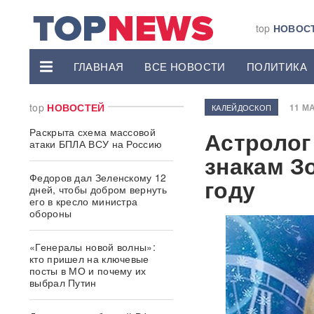
top
НОВОС
ГЛАВНАЯ
ВСЕ НОВОСТИ
ПОЛИТИКА
top
НОВОСТЕЙ
11 МА
КАЛЕЙДОСКОП
Раскрыта схема массовой
Астролог
атаки БПЛА ВСУ на Россию
знакам З
Федоров дал Зеленскому 12
году
дней, чтобы добром вернуть
его в кресло министра
обороны
«Генералы новой волны»:
кто пришел на ключевые
посты в МО и почему их
выбрал Путин