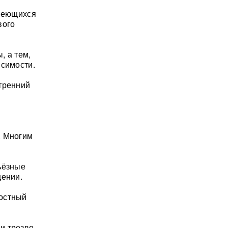
имеющихся
вого
, а тем,
исимости.
тренний
. Многим
ьёзные
щении.
ностный
и трезво