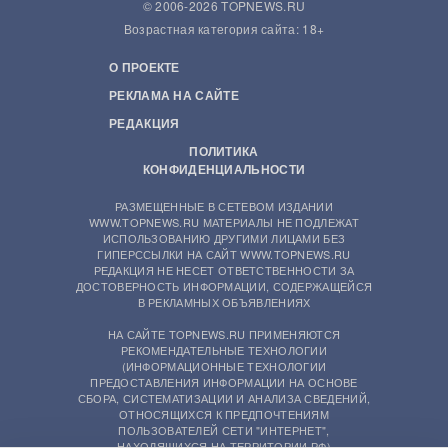
© 2006-2026 TOPNEWS.RU
Возрастная категория сайта: 18+
О ПРОЕКТЕ
РЕКЛАМА НА САЙТЕ
РЕДАКЦИЯ
ПОЛИТИКА
КОНФИДЕНЦИАЛЬНОСТИ
РАЗМЕЩЕННЫЕ В СЕТЕВОМ ИЗДАНИИ
WWW.TOPNEWS.RU МАТЕРИАЛЫ НЕ ПОДЛЕЖАТ
ИСПОЛЬЗОВАНИЮ ДРУГИМИ ЛИЦАМИ БЕЗ
ГИПЕРССЫЛКИ НА САЙТ WWW.TOPNEWS.RU
РЕДАКЦИЯ НЕ НЕСЕТ ОТВЕТСТВЕННОСТИ ЗА
ДОСТОВЕРНОСТЬ ИНФОРМАЦИИ, СОДЕРЖАЩЕЙСЯ
В РЕКЛАМНЫХ ОБЪЯВЛЕНИЯХ
НА САЙТЕ TOPNEWS.RU ПРИМЕНЯЮТСЯ
РЕКОМЕНДАТЕЛЬНЫЕ ТЕХНОЛОГИИ
(ИНФОРМАЦИОННЫЕ ТЕХНОЛОГИИ
ПРЕДОСТАВЛЕНИЯ ИНФОРМАЦИИ НА ОСНОВЕ
СБОРА, СИСТЕМАТИЗАЦИИ И АНАЛИЗА СВЕДЕНИЙ,
ОТНОСЯЩИХСЯ К ПРЕДПОЧТЕНИЯМ
ПОЛЬЗОВАТЕЛЕЙ СЕТИ "ИНТЕРНЕТ",
НАХОДЯЩИХСЯ НА ТЕРРИТОРИИ РФ)