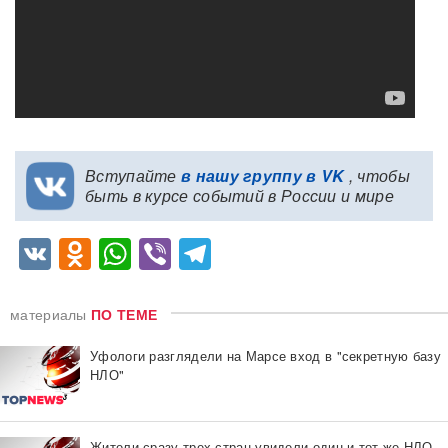
Вступайте
в нашу группу в VK
, чтобы
быть в курсе событий в России и мире
VK
Odnoklassniki
WhatsApp
Viber
Telegram
материалы
ПО ТЕМЕ
Уфологи разглядели на Марсе вход в "секретную базу
НЛО"
Жители сразу трех стран увидели один и тот же НЛО